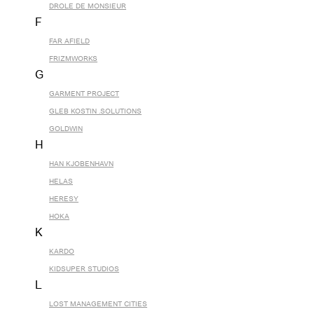
DROLE DE MONSIEUR
F
FAR AFIELD
FRIZMWORKS
G
GARMENT PROJECT
GLEB KOSTIN .SOLUTIONS
GOLDWIN
H
HAN KJOBENHAVN
HELAS
HERESY
HOKA
K
KARDO
KIDSUPER STUDIOS
L
LOST MANAGEMENT CITIES