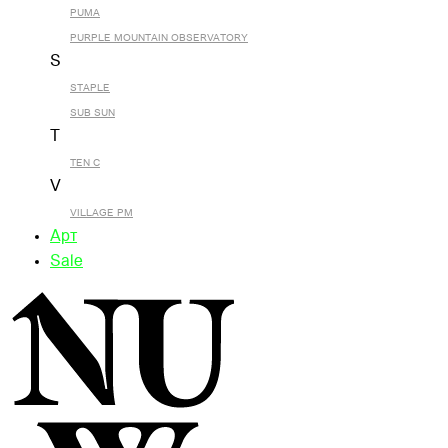
PUMA
PURPLE MOUNTAIN OBSERVATORY
S
STAPLE
SUB SUN
T
TEN C
V
VILLAGE PM
Арт
Sale