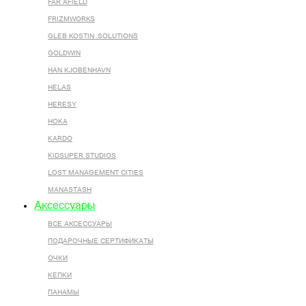
FAR AFIELD
FRIZMWORKS
GLEB KOSTIN .SOLUTIONS
GOLDWIN
HAN KJOBENHAVN
HELAS
HERESY
HOKA
KARDO
KIDSUPER STUDIOS
LOST MANAGEMENT CITIES
MANASTASH
Аксессуары
ВСЕ AКСЕССУАРЫ
ПОДАРОЧНЫЕ СЕРТИФИКАТЫ
ОЧКИ
КЕПКИ
ПАНАМЫ