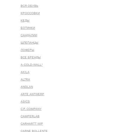
ВСЯ ОБУВЬ
КРОССОВКИ
КЕДЫ
БОТИНКИ
САНДАЛИИ
ШЛЕПАНЦЫ
ЛОФЕРЫ
ВСЕ БРЕНДЫ
A-COLD-WALL*
AKILA
ALTRA
ANGLAN
ARTE ANTWERP
ASICS
C.P. COMPANY
CAMPERLAB
CARHARTT WIP
CARNE BOLLENTE