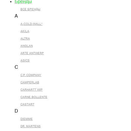
Бренды
ВСЕ БРЕНДЫ
A
A-COLD-WALL*
AKILA
ALTRA
ANGLAN
ARTE ANTWERP
ASICS
C
C.P. COMPANY
CAMPERLAB
CARHARTT WIP
CARNE BOLLENTE
CASTART
D
DIEMME
DR. MARTENS