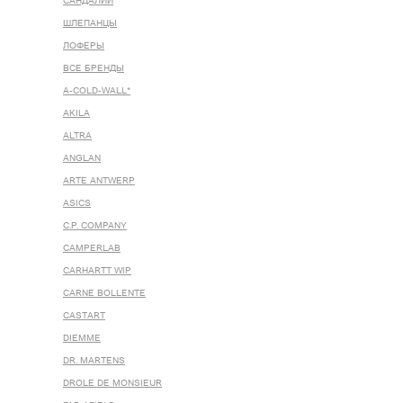
САНДАЛИИ
ШЛЕПАНЦЫ
ЛОФЕРЫ
ВСЕ БРЕНДЫ
A-COLD-WALL*
AKILA
ALTRA
ANGLAN
ARTE ANTWERP
ASICS
C.P. COMPANY
CAMPERLAB
CARHARTT WIP
CARNE BOLLENTE
CASTART
DIEMME
DR. MARTENS
DROLE DE MONSIEUR