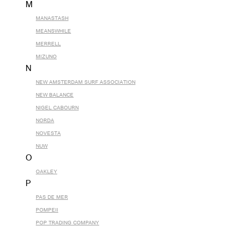
M
MANASTASH
MEANSWHILE
MERRELL
MIZUNO
N
NEW AMSTERDAM SURF ASSOCIATION
NEW BALANCE
NIGEL CABOURN
NORDA
NOVESTA
NUW
O
OAKLEY
P
PAS DE MER
POMPEII
POP TRADING COMPANY