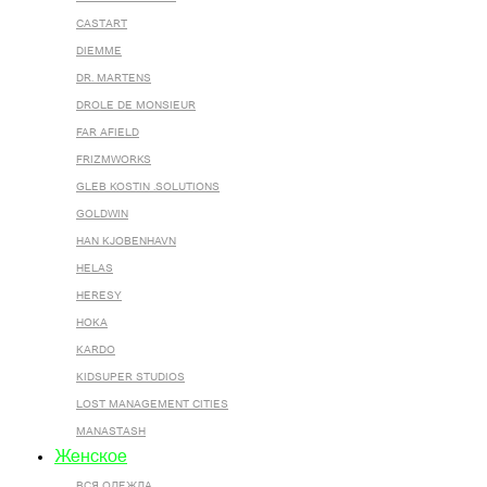
CASTART
DIEMME
DR. MARTENS
DROLE DE MONSIEUR
FAR AFIELD
FRIZMWORKS
GLEB KOSTIN .SOLUTIONS
GOLDWIN
HAN KJOBENHAVN
HELAS
HERESY
HOKA
KARDO
KIDSUPER STUDIOS
LOST MANAGEMENT CITIES
MANASTASH
Женское
ВСЯ ОДЕЖДА