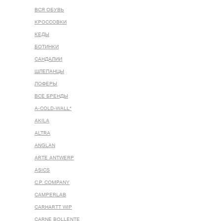
ВСЯ ОБУВЬ
КРОССОВКИ
КЕДЫ
БОТИНКИ
САНДАЛИИ
ШЛЕПАНЦЫ
ЛОФЕРЫ
ВСЕ БРЕНДЫ
A-COLD-WALL*
AKILA
ALTRA
ANGLAN
ARTE ANTWERP
ASICS
C.P. COMPANY
CAMPERLAB
CARHARTT WIP
CARNE BOLLENTE