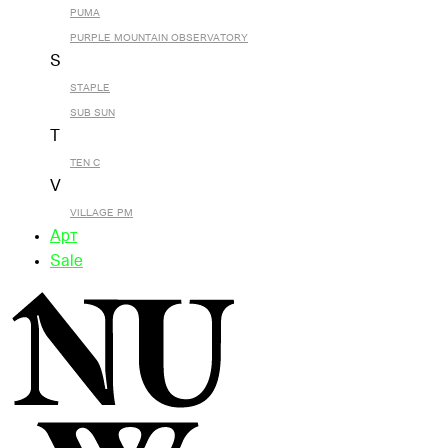
PUMA
PURPLE MOUNTAIN OBSERVATORY
S
STAPLE
SUB SUN
T
TEN C
V
VILLAGE PM
Арт
Sale