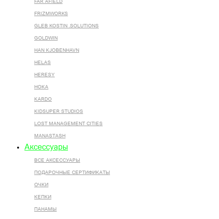
FAR AFIELD
FRIZMWORKS
GLEB KOSTIN .SOLUTIONS
GOLDWIN
HAN KJOBENHAVN
HELAS
HERESY
HOKA
KARDO
KIDSUPER STUDIOS
LOST MANAGEMENT CITIES
MANASTASH
Аксессуары
ВСЕ AКСЕССУАРЫ
ПОДАРОЧНЫЕ СЕРТИФИКАТЫ
ОЧКИ
КЕПКИ
ПАНАМЫ