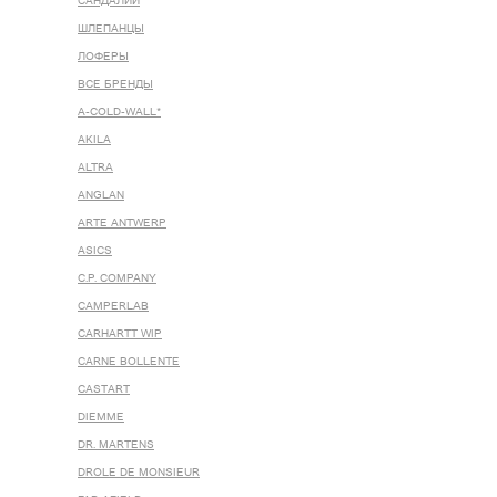
САНДАЛИИ
ШЛЕПАНЦЫ
ЛОФЕРЫ
ВСЕ БРЕНДЫ
A-COLD-WALL*
AKILA
ALTRA
ANGLAN
ARTE ANTWERP
ASICS
C.P. COMPANY
CAMPERLAB
CARHARTT WIP
CARNE BOLLENTE
CASTART
DIEMME
DR. MARTENS
DROLE DE MONSIEUR