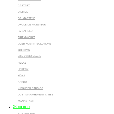
CASTART
DIEMME
DR. MARTENS
DROLE DE MONSIEUR
FAR AFIELD
FRIZMWORKS
GLEB KOSTIN .SOLUTIONS
GOLDWIN
HAN KJOBENHAVN
HELAS
HERESY
HOKA
KARDO
KIDSUPER STUDIOS
LOST MANAGEMENT CITIES
MANASTASH
Женское
ВСЯ ОДЕЖДА