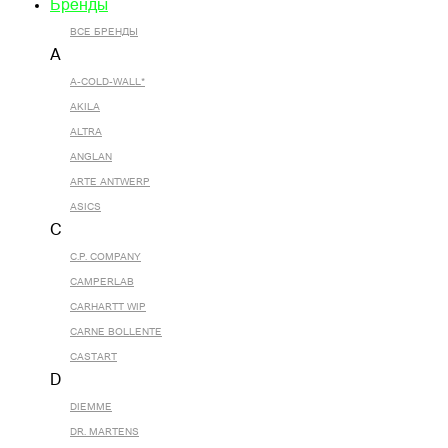
Бренды
ВСЕ БРЕНДЫ
A
A-COLD-WALL*
AKILA
ALTRA
ANGLAN
ARTE ANTWERP
ASICS
C
C.P. COMPANY
CAMPERLAB
CARHARTT WIP
CARNE BOLLENTE
CASTART
D
DIEMME
DR. MARTENS