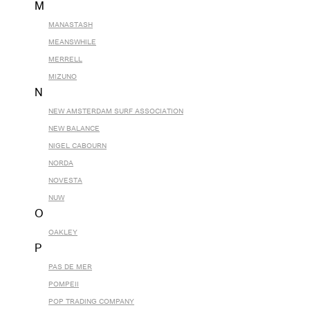
M
MANASTASH
MEANSWHILE
MERRELL
MIZUNO
N
NEW AMSTERDAM SURF ASSOCIATION
NEW BALANCE
NIGEL CABOURN
NORDA
NOVESTA
NUW
O
OAKLEY
P
PAS DE MER
POMPEII
POP TRADING COMPANY