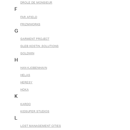
DROLE DE MONSIEUR
F
FAR AFIELD
FRIZMWORKS
G
GARMENT PROJECT
GLEB KOSTIN .SOLUTIONS
GOLDWIN
H
HAN KJOBENHAVN
HELAS
HERESY
HOKA
K
KARDO
KIDSUPER STUDIOS
L
LOST MANAGEMENT CITIES