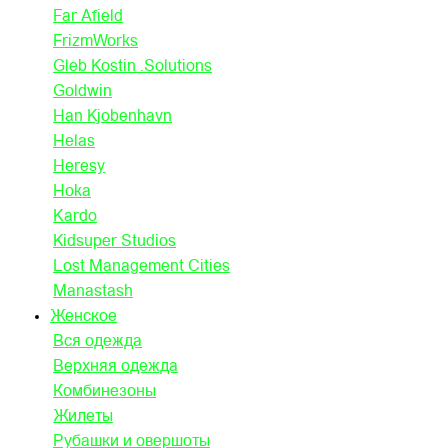
Far Afield
FrizmWorks
Gleb Kostin .Solutions
Goldwin
Han Kjobenhavn
Helas
Heresy
Hoka
Kardo
Kidsuper Studios
Lost Management Cities
Manastash
Женское
Вся одежда
Верхняя одежда
Комбинезоны
Жилеты
Рубашки и овершоты