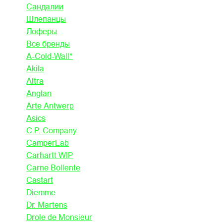
Сандалии
Шлепанцы
Лоферы
Все бренды
A-Cold-Wall*
Akila
Altra
Anglan
Arte Antwerp
Asics
C.P. Company
CamperLab
Carhartt WIP
Carne Bollente
Castart
Diemme
Dr. Martens
Drole de Monsieur