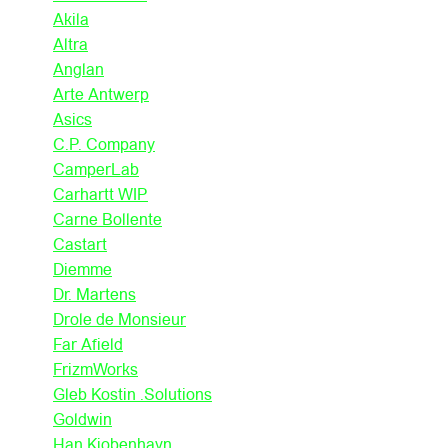
Akila
Altra
Anglan
Arte Antwerp
Asics
C.P. Company
CamperLab
Carhartt WIP
Carne Bollente
Castart
Diemme
Dr. Martens
Drole de Monsieur
Far Afield
FrizmWorks
Gleb Kostin .Solutions
Goldwin
Han Kjobenhavn