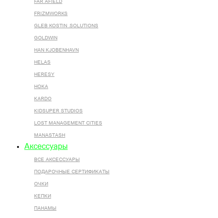
FAR AFIELD
FRIZMWORKS
GLEB KOSTIN .SOLUTIONS
GOLDWIN
HAN KJOBENHAVN
HELAS
HERESY
HOKA
KARDO
KIDSUPER STUDIOS
LOST MANAGEMENT CITIES
MANASTASH
Аксессуары
ВСЕ AКСЕССУАРЫ
ПОДАРОЧНЫЕ СЕРТИФИКАТЫ
ОЧКИ
КЕПКИ
ПАНАМЫ