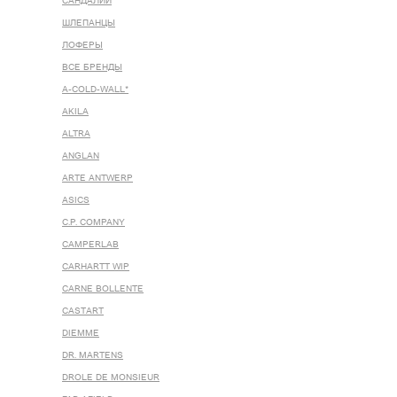
САНДАЛИИ
ШЛЕПАНЦЫ
ЛОФЕРЫ
ВСЕ БРЕНДЫ
A-COLD-WALL*
AKILA
ALTRA
ANGLAN
ARTE ANTWERP
ASICS
C.P. COMPANY
CAMPERLAB
CARHARTT WIP
CARNE BOLLENTE
CASTART
DIEMME
DR. MARTENS
DROLE DE MONSIEUR