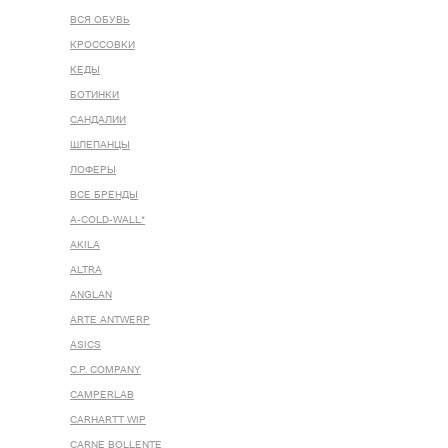
ВСЯ ОБУВЬ
КРОССОВКИ
КЕДЫ
БОТИНКИ
САНДАЛИИ
ШЛЕПАНЦЫ
ЛОФЕРЫ
ВСЕ БРЕНДЫ
A-COLD-WALL*
AKILA
ALTRA
ANGLAN
ARTE ANTWERP
ASICS
C.P. COMPANY
CAMPERLAB
CARHARTT WIP
CARNE BOLLENTE