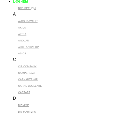
Бренды
ВСЕ БРЕНДЫ
A
A-COLD-WALL*
AKILA
ALTRA
ANGLAN
ARTE ANTWERP
ASICS
C
C.P. COMPANY
CAMPERLAB
CARHARTT WIP
CARNE BOLLENTE
CASTART
D
DIEMME
DR. MARTENS