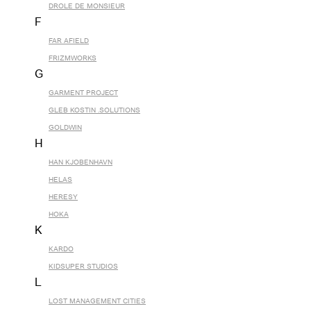
DROLE DE MONSIEUR
F
FAR AFIELD
FRIZMWORKS
G
GARMENT PROJECT
GLEB KOSTIN .SOLUTIONS
GOLDWIN
H
HAN KJOBENHAVN
HELAS
HERESY
HOKA
K
KARDO
KIDSUPER STUDIOS
L
LOST MANAGEMENT CITIES