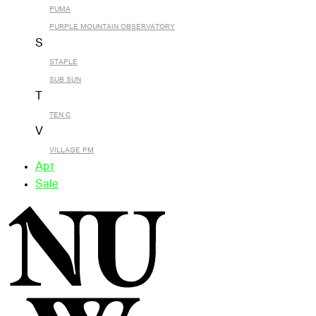
PUMA
PURPLE MOUNTAIN OBSERVATORY
S
STAPLE
SUB SUN
T
TEN C
V
VILLAGE PM
Арт
Sale