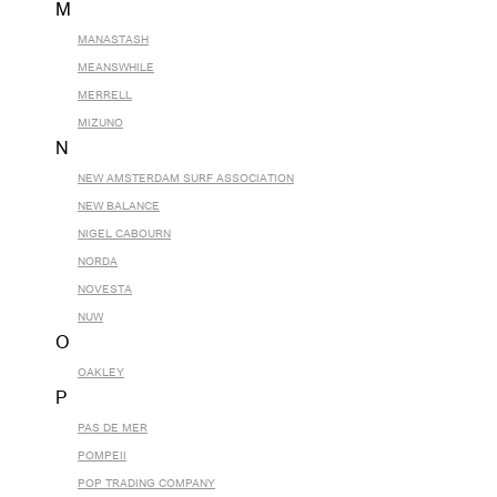
M
MANASTASH
MEANSWHILE
MERRELL
MIZUNO
N
NEW AMSTERDAM SURF ASSOCIATION
NEW BALANCE
NIGEL CABOURN
NORDA
NOVESTA
NUW
O
OAKLEY
P
PAS DE MER
POMPEII
POP TRADING COMPANY