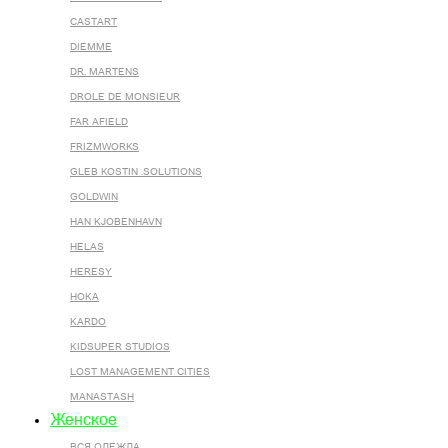
CASTART
DIEMME
DR. MARTENS
DROLE DE MONSIEUR
FAR AFIELD
FRIZMWORKS
GLEB KOSTIN .SOLUTIONS
GOLDWIN
HAN KJOBENHAVN
HELAS
HERESY
HOKA
KARDO
KIDSUPER STUDIOS
LOST MANAGEMENT CITIES
MANASTASH
Женское
ВСЯ ОДЕЖДА