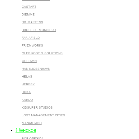
CASTART
DIEMME
DR. MARTENS
DROLE DE MONSIEUR
FAR AFIELD
FRIZMWORKS
GLEB KOSTIN .SOLUTIONS
GOLDWIN
HAN KJOBENHAVN
HELAS
HERESY
HOKA
KARDO
KIDSUPER STUDIOS
LOST MANAGEMENT CITIES
MANASTASH
Женское
ВСЯ ОДЕЖДА