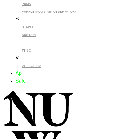
PUMA
PURPLE MOUNTAIN OBSERVATORY
S
STAPLE
SUB SUN
T
TEN C
V
VILLAGE PM
Арт
Sale