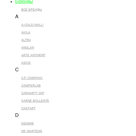
Бренды
ВСЕ БРЕНДЫ
A
A-COLD-WALL*
AKILA
ALTRA
ANGLAN
ARTE ANTWERP
ASICS
C
C.P. COMPANY
CAMPERLAB
CARHARTT WIP
CARNE BOLLENTE
CASTART
D
DIEMME
DR. MARTENS