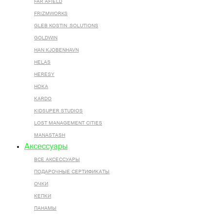
FAR AFIELD
FRIZMWORKS
GLEB KOSTIN .SOLUTIONS
GOLDWIN
HAN KJOBENHAVN
HELAS
HERESY
HOKA
KARDO
KIDSUPER STUDIOS
LOST MANAGEMENT CITIES
MANASTASH
Аксессуары
ВСЕ AКСЕССУАРЫ
ПОДАРОЧНЫЕ СЕРТИФИКАТЫ
ОЧКИ
КЕПКИ
ПАНАМЫ