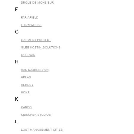
DROLE DE MONSIEUR
F
FAR AFIELD
FRIZMWORKS
G
GARMENT PROJECT
GLEB KOSTIN .SOLUTIONS
GOLDWIN
H
HAN KJOBENHAVN
HELAS
HERESY
HOKA
K
KARDO
KIDSUPER STUDIOS
L
LOST MANAGEMENT CITIES