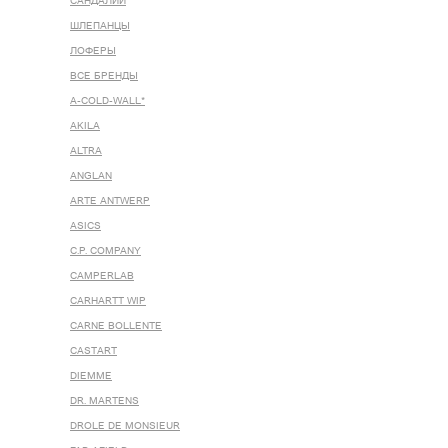
САНДАЛИИ
ШЛЕПАНЦЫ
ЛОФЕРЫ
ВСЕ БРЕНДЫ
A-COLD-WALL*
AKILA
ALTRA
ANGLAN
ARTE ANTWERP
ASICS
C.P. COMPANY
CAMPERLAB
CARHARTT WIP
CARNE BOLLENTE
CASTART
DIEMME
DR. MARTENS
DROLE DE MONSIEUR