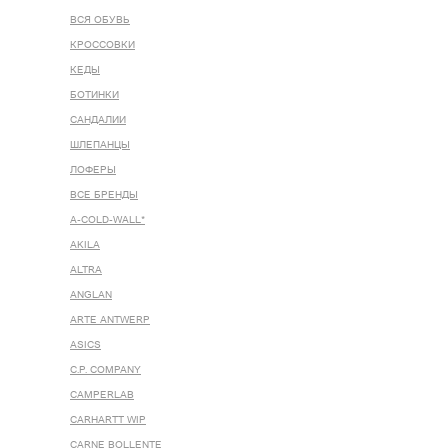
ВСЯ ОБУВЬ
КРОССОВКИ
КЕДЫ
БОТИНКИ
САНДАЛИИ
ШЛЕПАНЦЫ
ЛОФЕРЫ
ВСЕ БРЕНДЫ
A-COLD-WALL*
AKILA
ALTRA
ANGLAN
ARTE ANTWERP
ASICS
C.P. COMPANY
CAMPERLAB
CARHARTT WIP
CARNE BOLLENTE