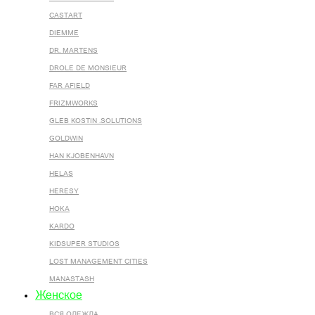
CASTART
DIEMME
DR. MARTENS
DROLE DE MONSIEUR
FAR AFIELD
FRIZMWORKS
GLEB KOSTIN .SOLUTIONS
GOLDWIN
HAN KJOBENHAVN
HELAS
HERESY
HOKA
KARDO
KIDSUPER STUDIOS
LOST MANAGEMENT CITIES
MANASTASH
Женское
ВСЯ ОДЕЖДА