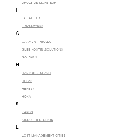
DROLE DE MONSIEUR
F
FAR AFIELD
FRIZMWORKS
G
GARMENT PROJECT
GLEB KOSTIN .SOLUTIONS
GOLDWIN
H
HAN KJOBENHAVN
HELAS
HERESY
HOKA
K
KARDO
KIDSUPER STUDIOS
L
LOST MANAGEMENT CITIES