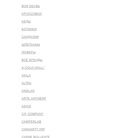
ВСЯ ОБУВЬ
КРОССОВКИ
КЕДЫ
БОТИНКИ
САНДАЛИИ
ШЛЕПАНЦЫ
ЛОФЕРЫ
ВСЕ БРЕНДЫ
A-COLD-WALL*
AKILA
ALTRA
ANGLAN
ARTE ANTWERP
ASICS
C.P. COMPANY
CAMPERLAB
CARHARTT WIP
CARNE BOLLENTE