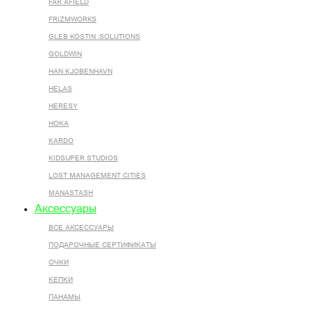
FAR AFIELD
FRIZMWORKS
GLEB KOSTIN .SOLUTIONS
GOLDWIN
HAN KJOBENHAVN
HELAS
HERESY
HOKA
KARDO
KIDSUPER STUDIOS
LOST MANAGEMENT CITIES
MANASTASH
Аксессуары
ВСЕ AКСЕССУАРЫ
ПОДАРОЧНЫЕ СЕРТИФИКАТЫ
ОЧКИ
КЕПКИ
ПАНАМЫ