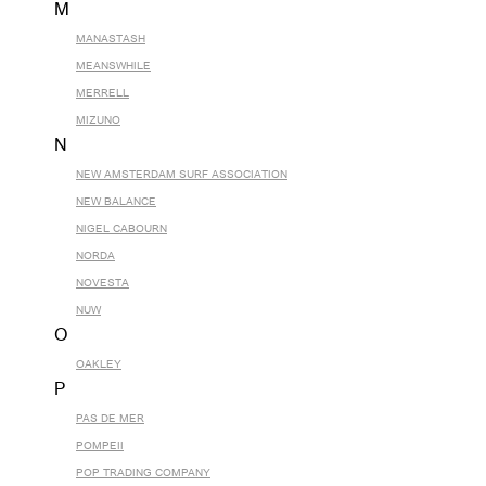
M
MANASTASH
MEANSWHILE
MERRELL
MIZUNO
N
NEW AMSTERDAM SURF ASSOCIATION
NEW BALANCE
NIGEL CABOURN
NORDA
NOVESTA
NUW
O
OAKLEY
P
PAS DE MER
POMPEII
POP TRADING COMPANY