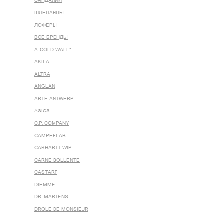
САНДАЛИИ
ШЛЕПАНЦЫ
ЛОФЕРЫ
ВСЕ БРЕНДЫ
A-COLD-WALL*
AKILA
ALTRA
ANGLAN
ARTE ANTWERP
ASICS
C.P. COMPANY
CAMPERLAB
CARHARTT WIP
CARNE BOLLENTE
CASTART
DIEMME
DR. MARTENS
DROLE DE MONSIEUR