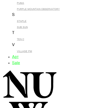
PUMA
PURPLE MOUNTAIN OBSERVATORY
S
STAPLE
SUB SUN
T
TEN C
V
VILLAGE PM
Арт
Sale