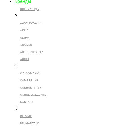
Бренды
ВСЕ БРЕНДЫ
A
A-COLD-WALL*
AKILA
ALTRA
ANGLAN
ARTE ANTWERP
ASICS
C
C.P. COMPANY
CAMPERLAB
CARHARTT WIP
CARNE BOLLENTE
CASTART
D
DIEMME
DR. MARTENS