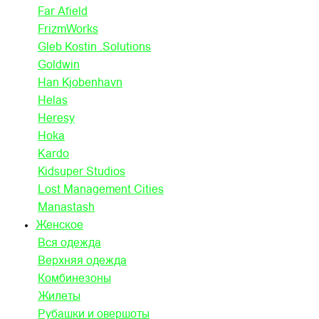
Far Afield
FrizmWorks
Gleb Kostin .Solutions
Goldwin
Han Kjobenhavn
Helas
Heresy
Hoka
Kardo
Kidsuper Studios
Lost Management Cities
Manastash
Женское
Вся одежда
Верхняя одежда
Комбинезоны
Жилеты
Рубашки и овершоты