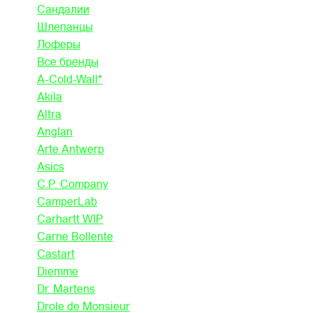
Сандалии
Шлепанцы
Лоферы
Все бренды
A-Cold-Wall*
Akila
Altra
Anglan
Arte Antwerp
Asics
C.P. Company
CamperLab
Carhartt WIP
Carne Bollente
Castart
Diemme
Dr. Martens
Drole de Monsieur