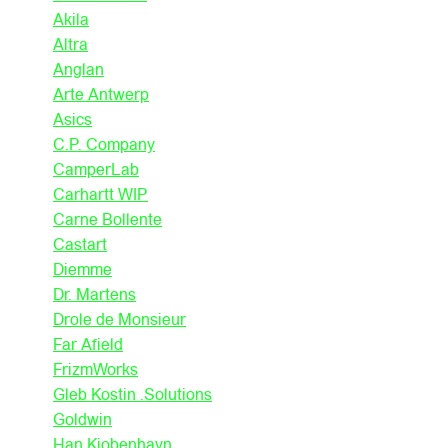
Akila
Altra
Anglan
Arte Antwerp
Asics
C.P. Company
CamperLab
Carhartt WIP
Carne Bollente
Castart
Diemme
Dr. Martens
Drole de Monsieur
Far Afield
FrizmWorks
Gleb Kostin .Solutions
Goldwin
Han Kjobenhavn