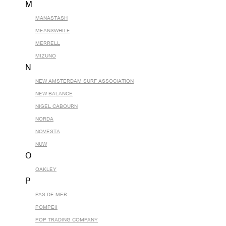
M
MANASTASH
MEANSWHILE
MERRELL
MIZUNO
N
NEW AMSTERDAM SURF ASSOCIATION
NEW BALANCE
NIGEL CABOURN
NORDA
NOVESTA
NUW
O
OAKLEY
P
PAS DE MER
POMPEII
POP TRADING COMPANY