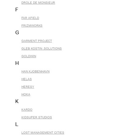
DROLE DE MONSIEUR
F
FAR AFIELD
FRIZMWORKS
G
GARMENT PROJECT
GLEB KOSTIN .SOLUTIONS
GOLDWIN
H
HAN KJOBENHAVN
HELAS
HERESY
HOKA
K
KARDO
KIDSUPER STUDIOS
L
LOST MANAGEMENT CITIES