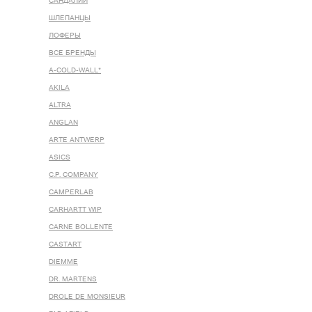
САНДАЛИИ
ШЛЕПАНЦЫ
ЛОФЕРЫ
ВСЕ БРЕНДЫ
A-COLD-WALL*
AKILA
ALTRA
ANGLAN
ARTE ANTWERP
ASICS
C.P. COMPANY
CAMPERLAB
CARHARTT WIP
CARNE BOLLENTE
CASTART
DIEMME
DR. MARTENS
DROLE DE MONSIEUR