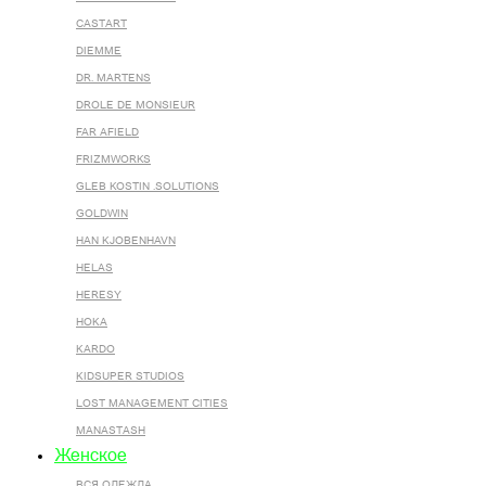
CASTART
DIEMME
DR. MARTENS
DROLE DE MONSIEUR
FAR AFIELD
FRIZMWORKS
GLEB KOSTIN .SOLUTIONS
GOLDWIN
HAN KJOBENHAVN
HELAS
HERESY
HOKA
KARDO
KIDSUPER STUDIOS
LOST MANAGEMENT CITIES
MANASTASH
Женское
ВСЯ ОДЕЖДА