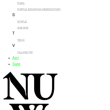
PUMA
PURPLE MOUNTAIN OBSERVATORY
S
STAPLE
SUB SUN
T
TEN C
V
VILLAGE PM
Арт
Sale