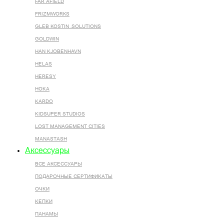
FAR AFIELD
FRIZMWORKS
GLEB KOSTIN .SOLUTIONS
GOLDWIN
HAN KJOBENHAVN
HELAS
HERESY
HOKA
KARDO
KIDSUPER STUDIOS
LOST MANAGEMENT CITIES
MANASTASH
Аксессуары
ВСЕ AКСЕССУАРЫ
ПОДАРОЧНЫЕ СЕРТИФИКАТЫ
ОЧКИ
КЕПКИ
ПАНАМЫ