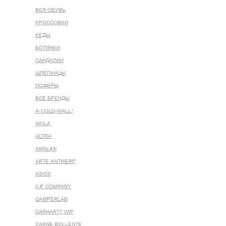
ВСЯ ОБУВЬ
КРОССОВКИ
КЕДЫ
БОТИНКИ
САНДАЛИИ
ШЛЕПАНЦЫ
ЛОФЕРЫ
ВСЕ БРЕНДЫ
A-COLD-WALL*
AKILA
ALTRA
ANGLAN
ARTE ANTWERP
ASICS
C.P. COMPANY
CAMPERLAB
CARHARTT WIP
CARNE BOLLENTE