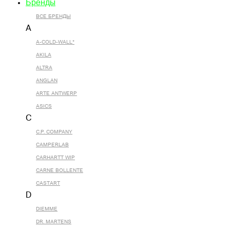
Бренды
ВСЕ БРЕНДЫ
A
A-COLD-WALL*
AKILA
ALTRA
ANGLAN
ARTE ANTWERP
ASICS
C
C.P. COMPANY
CAMPERLAB
CARHARTT WIP
CARNE BOLLENTE
CASTART
D
DIEMME
DR. MARTENS