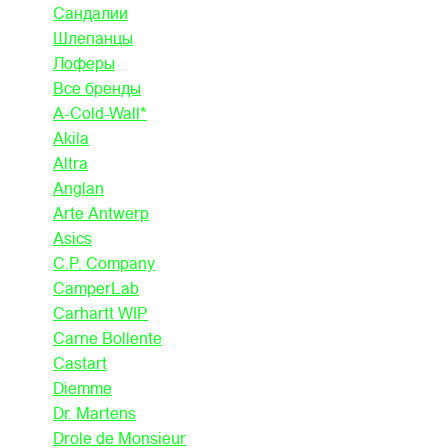
Сандалии
Шлепанцы
Лоферы
Все бренды
A-Cold-Wall*
Akila
Altra
Anglan
Arte Antwerp
Asics
C.P. Company
CamperLab
Carhartt WIP
Carne Bollente
Castart
Diemme
Dr. Martens
Drole de Monsieur