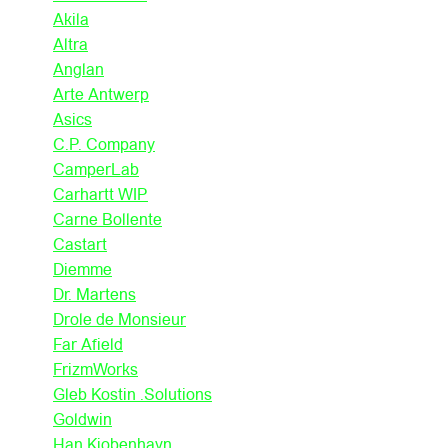
Akila
Altra
Anglan
Arte Antwerp
Asics
C.P. Company
CamperLab
Carhartt WIP
Carne Bollente
Castart
Diemme
Dr. Martens
Drole de Monsieur
Far Afield
FrizmWorks
Gleb Kostin .Solutions
Goldwin
Han Kjobenhavn