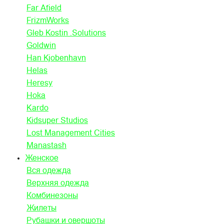
Far Afield
FrizmWorks
Gleb Kostin .Solutions
Goldwin
Han Kjobenhavn
Helas
Heresy
Hoka
Kardo
Kidsuper Studios
Lost Management Cities
Manastash
Женское
Вся одежда
Верхняя одежда
Комбинезоны
Жилеты
Рубашки и овершоты