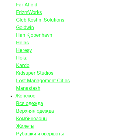
Far Afield
FrizmWorks
Gleb Kostin .Solutions
Goldwin
Han Kjobenhavn
Helas
Heresy
Hoka
Kardo
Kidsuper Studios
Lost Management Cities
Manastash
Женское
Вся одежда
Верхняя одежда
Комбинезоны
Жилеты
Рубашки и овершоты