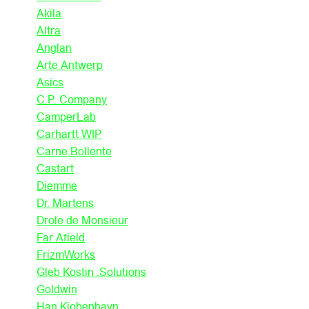
Akila
Altra
Anglan
Arte Antwerp
Asics
C.P. Company
CamperLab
Carhartt WIP
Carne Bollente
Castart
Diemme
Dr. Martens
Drole de Monsieur
Far Afield
FrizmWorks
Gleb Kostin .Solutions
Goldwin
Han Kjobenhavn