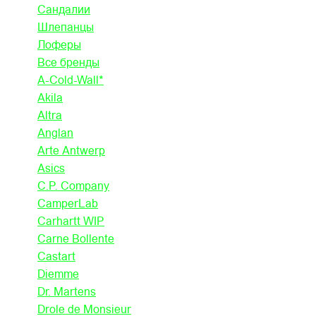
Сандалии
Шлепанцы
Лоферы
Все бренды
A-Cold-Wall*
Akila
Altra
Anglan
Arte Antwerp
Asics
C.P. Company
CamperLab
Carhartt WIP
Carne Bollente
Castart
Diemme
Dr. Martens
Drole de Monsieur