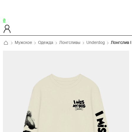
0
Мужское
Одежда
Лонгсливы
Underdog
Лонгслив 