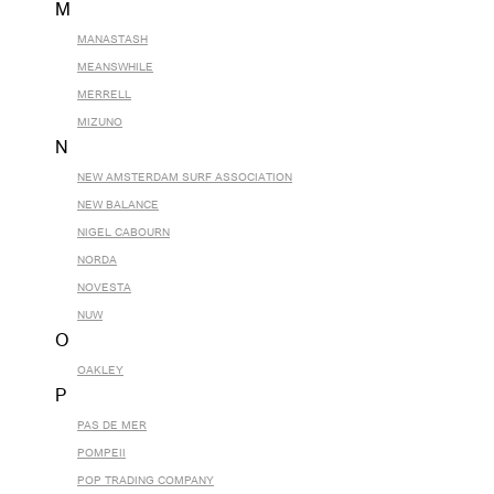
M
MANASTASH
MEANSWHILE
MERRELL
MIZUNO
N
NEW AMSTERDAM SURF ASSOCIATION
NEW BALANCE
NIGEL CABOURN
NORDA
NOVESTA
NUW
O
OAKLEY
P
PAS DE MER
POMPEII
POP TRADING COMPANY