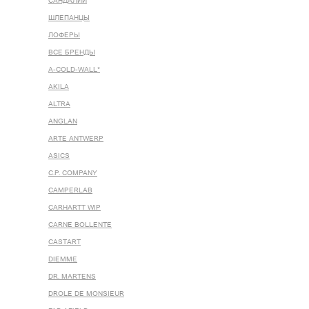
САНДАЛИИ
ШЛЕПАНЦЫ
ЛОФЕРЫ
ВСЕ БРЕНДЫ
A-COLD-WALL*
AKILA
ALTRA
ANGLAN
ARTE ANTWERP
ASICS
C.P. COMPANY
CAMPERLAB
CARHARTT WIP
CARNE BOLLENTE
CASTART
DIEMME
DR. MARTENS
DROLE DE MONSIEUR