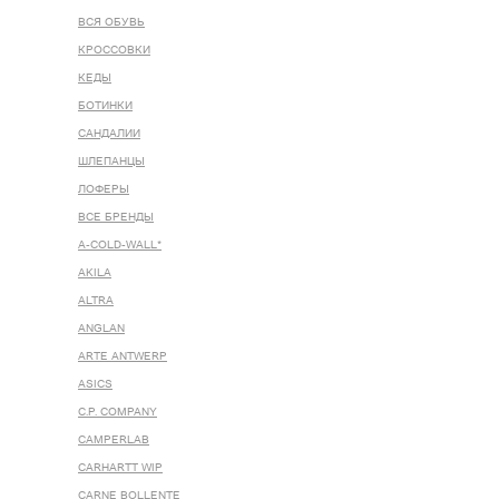
ВСЯ ОБУВЬ
КРОССОВКИ
КЕДЫ
БОТИНКИ
САНДАЛИИ
ШЛЕПАНЦЫ
ЛОФЕРЫ
ВСЕ БРЕНДЫ
A-COLD-WALL*
AKILA
ALTRA
ANGLAN
ARTE ANTWERP
ASICS
C.P. COMPANY
CAMPERLAB
CARHARTT WIP
CARNE BOLLENTE