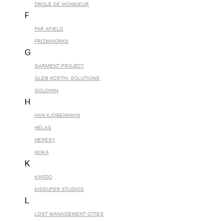
DROLE DE MONSIEUR
F
FAR AFIELD
FRIZMWORKS
G
GARMENT PROJECT
GLEB KOSTIN .SOLUTIONS
GOLDWIN
H
HAN KJOBENHAVN
HELAS
HERESY
HOKA
K
KARDO
KIDSUPER STUDIOS
L
LOST MANAGEMENT CITIES