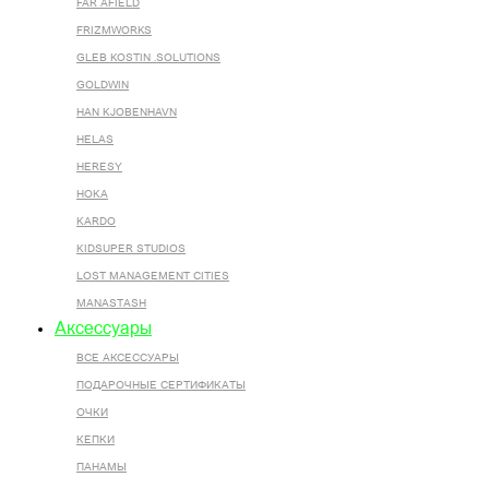
FAR AFIELD
FRIZMWORKS
GLEB KOSTIN .SOLUTIONS
GOLDWIN
HAN KJOBENHAVN
HELAS
HERESY
HOKA
KARDO
KIDSUPER STUDIOS
LOST MANAGEMENT CITIES
MANASTASH
Аксессуары
ВСЕ AКСЕССУАРЫ
ПОДАРОЧНЫЕ СЕРТИФИКАТЫ
ОЧКИ
КЕПКИ
ПАНАМЫ