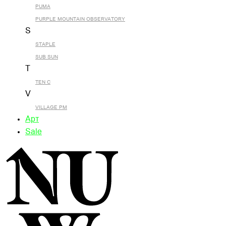
PUMA
PURPLE MOUNTAIN OBSERVATORY
S
STAPLE
SUB SUN
T
TEN C
V
VILLAGE PM
Арт
Sale