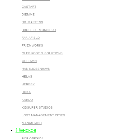
CASTART
DIEMME
DR. MARTENS
DROLE DE MONSIEUR
FAR AFIELD
FRIZMWORKS
GLEB KOSTIN .SOLUTIONS
GOLDWIN
HAN KJOBENHAVN
HELAS
HERESY
HOKA
KARDO
KIDSUPER STUDIOS
LOST MANAGEMENT CITIES
MANASTASH
Женское
ВСЯ ОДЕЖДА