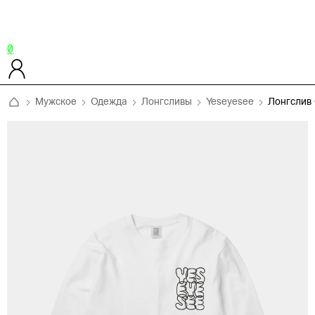
0
Мужское
Одежда
Лонгсливы
Yeseyesee
Лонгслив