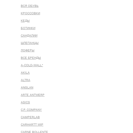
ВСЯ ОБУВЬ
КРОССОВКИ
КЕДЫ
БОТИНКИ
САНДАЛИИ
ШЛЕПАНЦЫ
ЛОФЕРЫ
ВСЕ БРЕНДЫ
A-COLD-WALL*
AKILA
ALTRA
ANGLAN
ARTE ANTWERP
ASICS
C.P. COMPANY
CAMPERLAB
CARHARTT WIP
CARNE BOLLENTE