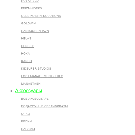
FAR AFIELD
FRIZMWORKS
GLEB KOSTIN .SOLUTIONS
GOLDWIN
HAN KJOBENHAVN
HELAS
HERESY
HOKA
KARDO
KIDSUPER STUDIOS
LOST MANAGEMENT CITIES
MANASTASH
Аксессуары
ВСЕ AКСЕССУАРЫ
ПОДАРОЧНЫЕ СЕРТИФИКАТЫ
ОЧКИ
КЕПКИ
ПАНАМЫ