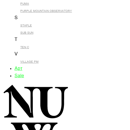
PUMA
PURPLE MOUNTAIN OBSERVATORY
S
STAPLE
SUB SUN
T
TEN C
V
VILLAGE PM
Арт
Sale