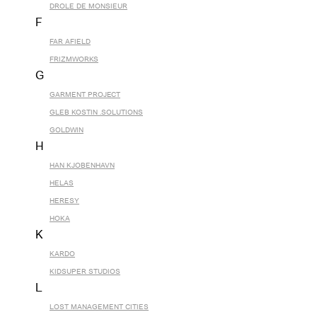
DROLE DE MONSIEUR
F
FAR AFIELD
FRIZMWORKS
G
GARMENT PROJECT
GLEB KOSTIN .SOLUTIONS
GOLDWIN
H
HAN KJOBENHAVN
HELAS
HERESY
HOKA
K
KARDO
KIDSUPER STUDIOS
L
LOST MANAGEMENT CITIES