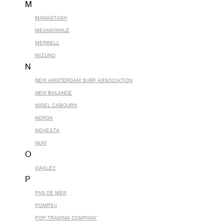
M
MANASTASH
MEANSWHILE
MERRELL
MIZUNO
N
NEW AMSTERDAM SURF ASSOCIATION
NEW BALANCE
NIGEL CABOURN
NORDA
NOVESTA
NUW
O
OAKLEY
P
PAS DE MER
POMPEII
POP TRADING COMPANY