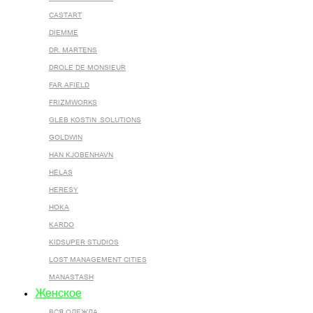
CASTART
DIEMME
DR. MARTENS
DROLE DE MONSIEUR
FAR AFIELD
FRIZMWORKS
GLEB KOSTIN .SOLUTIONS
GOLDWIN
HAN KJOBENHAVN
HELAS
HERESY
HOKA
KARDO
KIDSUPER STUDIOS
LOST MANAGEMENT CITIES
MANASTASH
Женское
ВСЯ ОДЕЖДА