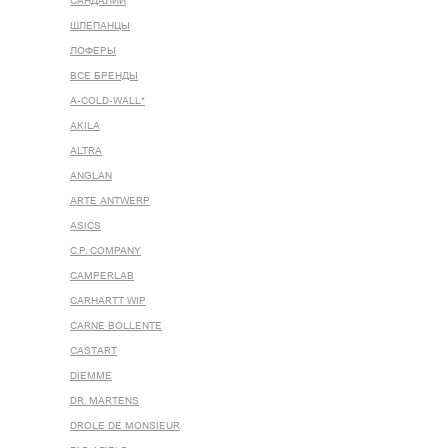
САНДАЛИИ
ШЛЕПАНЦЫ
ЛОФЕРЫ
ВСЕ БРЕНДЫ
A-COLD-WALL*
AKILA
ALTRA
ANGLAN
ARTE ANTWERP
ASICS
C.P. COMPANY
CAMPERLAB
CARHARTT WIP
CARNE BOLLENTE
CASTART
DIEMME
DR. MARTENS
DROLE DE MONSIEUR