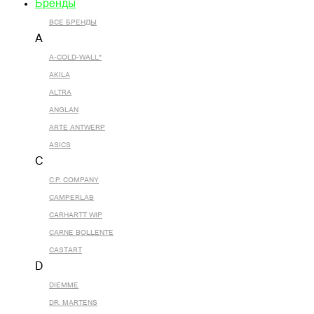
Бренды
ВСЕ БРЕНДЫ
A
A-COLD-WALL*
AKILA
ALTRA
ANGLAN
ARTE ANTWERP
ASICS
C
C.P. COMPANY
CAMPERLAB
CARHARTT WIP
CARNE BOLLENTE
CASTART
D
DIEMME
DR. MARTENS