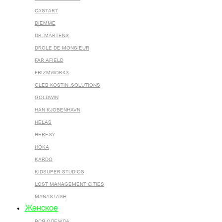
CASTART
DIEMME
DR. MARTENS
DROLE DE MONSIEUR
FAR AFIELD
FRIZMWORKS
GLEB KOSTIN .SOLUTIONS
GOLDWIN
HAN KJOBENHAVN
HELAS
HERESY
HOKA
KARDO
KIDSUPER STUDIOS
LOST MANAGEMENT CITIES
MANASTASH
Женское
ВСЯ ОДЕЖДА