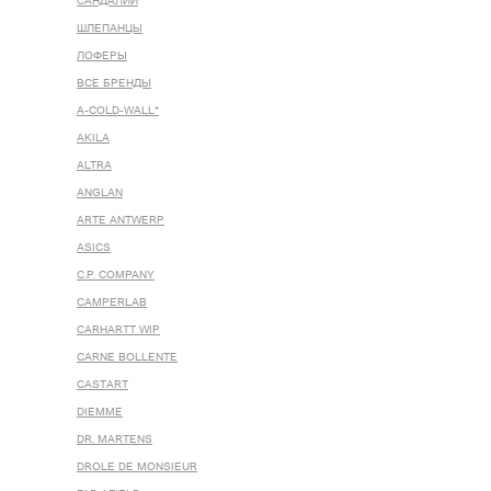
САНДАЛИИ
ШЛЕПАНЦЫ
ЛОФЕРЫ
ВСЕ БРЕНДЫ
A-COLD-WALL*
AKILA
ALTRA
ANGLAN
ARTE ANTWERP
ASICS
C.P. COMPANY
CAMPERLAB
CARHARTT WIP
CARNE BOLLENTE
CASTART
DIEMME
DR. MARTENS
DROLE DE MONSIEUR