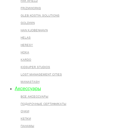
FAR AFIELD
FRIZMWORKS
GLEB KOSTIN .SOLUTIONS
GOLDWIN
HAN KJOBENHAVN
HELAS
HERESY
HOKA
KARDO
KIDSUPER STUDIOS
LOST MANAGEMENT CITIES
MANASTASH
Аксессуары
ВСЕ AКСЕССУАРЫ
ПОДАРОЧНЫЕ СЕРТИФИКАТЫ
ОЧКИ
КЕПКИ
ПАНАМЫ