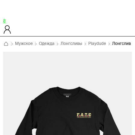
0
Мужское
Одежда
Лонгсливы
Playdude
Лонгслив