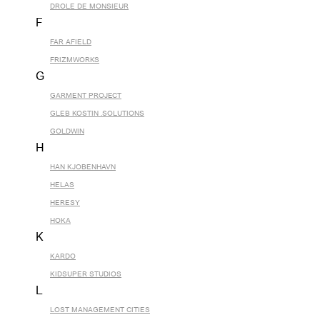
DROLE DE MONSIEUR
F
FAR AFIELD
FRIZMWORKS
G
GARMENT PROJECT
GLEB KOSTIN .SOLUTIONS
GOLDWIN
H
HAN KJOBENHAVN
HELAS
HERESY
HOKA
K
KARDO
KIDSUPER STUDIOS
L
LOST MANAGEMENT CITIES