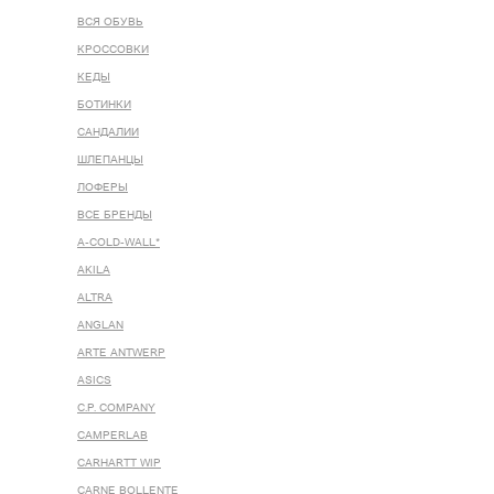
ВСЯ ОБУВЬ
КРОССОВКИ
КЕДЫ
БОТИНКИ
САНДАЛИИ
ШЛЕПАНЦЫ
ЛОФЕРЫ
ВСЕ БРЕНДЫ
A-COLD-WALL*
AKILA
ALTRA
ANGLAN
ARTE ANTWERP
ASICS
C.P. COMPANY
CAMPERLAB
CARHARTT WIP
CARNE BOLLENTE