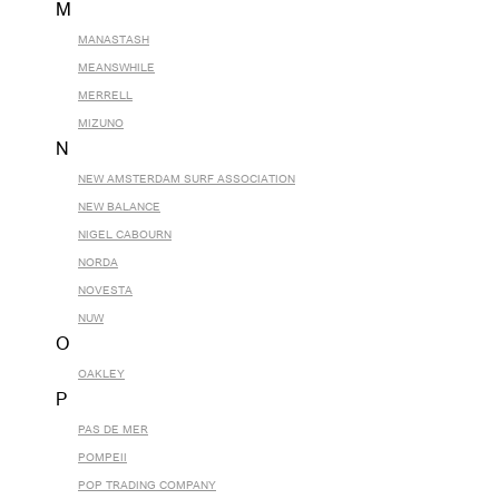
M
MANASTASH
MEANSWHILE
MERRELL
MIZUNO
N
NEW AMSTERDAM SURF ASSOCIATION
NEW BALANCE
NIGEL CABOURN
NORDA
NOVESTA
NUW
O
OAKLEY
P
PAS DE MER
POMPEII
POP TRADING COMPANY