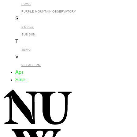
PUMA
PURPLE MOUNTAIN OBSERVATORY
S
STAPLE
SUB SUN
T
TEN C
V
VILLAGE PM
Арт
Sale