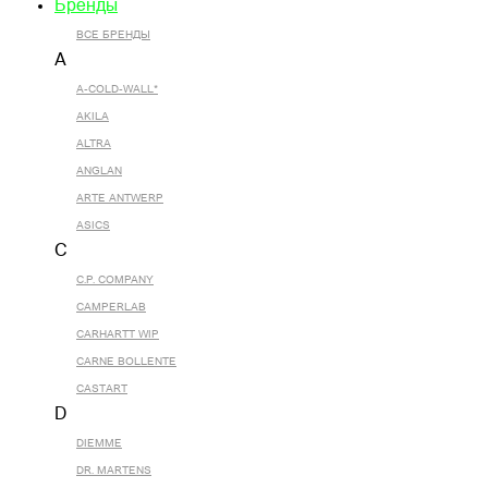
Бренды
ВСЕ БРЕНДЫ
A
A-COLD-WALL*
AKILA
ALTRA
ANGLAN
ARTE ANTWERP
ASICS
C
C.P. COMPANY
CAMPERLAB
CARHARTT WIP
CARNE BOLLENTE
CASTART
D
DIEMME
DR. MARTENS