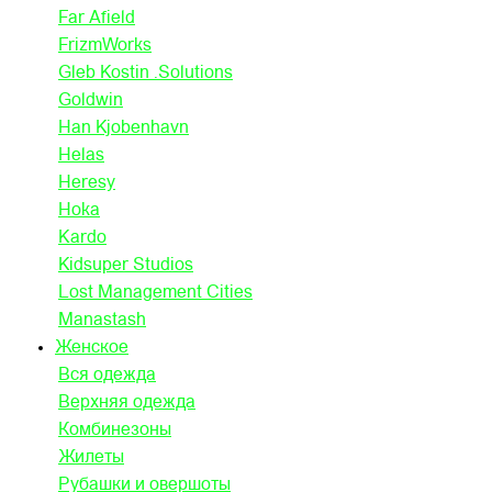
Far Afield
FrizmWorks
Gleb Kostin .Solutions
Goldwin
Han Kjobenhavn
Helas
Heresy
Hoka
Kardo
Kidsuper Studios
Lost Management Cities
Manastash
Женское
Вся одежда
Верхняя одежда
Комбинезоны
Жилеты
Рубашки и овершоты