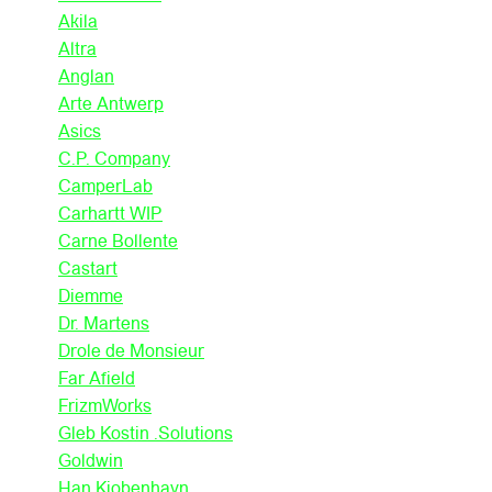
Akila
Altra
Anglan
Arte Antwerp
Asics
C.P. Company
CamperLab
Carhartt WIP
Carne Bollente
Castart
Diemme
Dr. Martens
Drole de Monsieur
Far Afield
FrizmWorks
Gleb Kostin .Solutions
Goldwin
Han Kjobenhavn