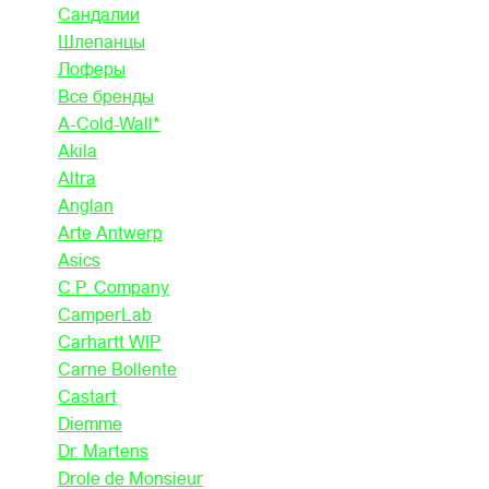
Сандалии
Шлепанцы
Лоферы
Все бренды
A-Cold-Wall*
Akila
Altra
Anglan
Arte Antwerp
Asics
C.P. Company
CamperLab
Carhartt WIP
Carne Bollente
Castart
Diemme
Dr. Martens
Drole de Monsieur