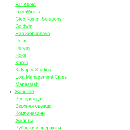
Far Afield
FrizmWorks
Gleb Kostin .Solutions
Goldwin
Han Kjobenhavn
Helas
Heresy
Hoka
Kardo
Kidsuper Studios
Lost Management Cities
Manastash
Женское
Вся одежда
Верхняя одежда
Комбинезоны
Жилеты
Рубашки и овершоты