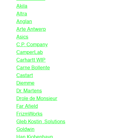
Akila
Altra
Anglan
Arte Antwerp
Asics
C.P. Company
CamperLab
Carhartt WIP
Carne Bollente
Castart
Diemme
Dr. Martens
Drole de Monsieur
Far Afield
FrizmWorks
Gleb Kostin .Solutions
Goldwin
Han Kjobenhavn