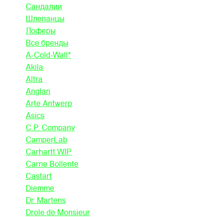
Сандалии
Шлепанцы
Лоферы
Все бренды
A-Cold-Wall*
Akila
Altra
Anglan
Arte Antwerp
Asics
C.P. Company
CamperLab
Carhartt WIP
Carne Bollente
Castart
Diemme
Dr. Martens
Drole de Monsieur