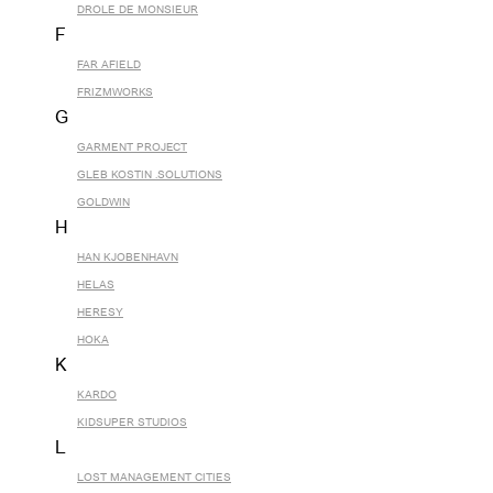
DROLE DE MONSIEUR
F
FAR AFIELD
FRIZMWORKS
G
GARMENT PROJECT
GLEB KOSTIN .SOLUTIONS
GOLDWIN
H
HAN KJOBENHAVN
HELAS
HERESY
HOKA
K
KARDO
KIDSUPER STUDIOS
L
LOST MANAGEMENT CITIES