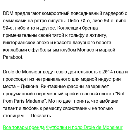
DDM предлагают комфортный повседневный гардероб с
оммажами на ретро силуэты. Либо 70-е, либо 80-е, либо
90-е, либо и то и другое. Коллекции бренда
примечательны
своей тягой к гольфу и яхтингу,
викторианской эпохе и красоте лазурного берега,
коллабами с футбольным клубом Monaco и маркой
Paraboot.
Drole de Monsieur ведут свою деятельность с 2014 года и
происходят из нетривиального для модной индустрии
места – Дижона. Винтажные фасоны завершает
продуманный современный крой и гласный слоган "Not
from Paris Madame". Мотто даёт понять, что амбиции,
талант и любовь к ремеслу свойственны не только
столицам.
... Показать
Все товары бренда
Футболки и поло Drole de Monsieur