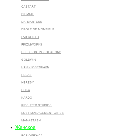
CASTART
DIEMME
DR. MARTENS
DROLE DE MONSIEUR
FAR AFIELD
FRIZMWORKS
GLEB KOSTIN .SOLUTIONS
GOLDWIN
HAN KJOBENHAVN
HELAS
HERESY
HOKA
KARDO
KIDSUPER STUDIOS
LOST MANAGEMENT CITIES
MANASTASH
Женское
ВСЯ ОДЕЖДА