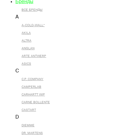
Бренды
ВСЕ БРЕНДЫ
A
A-COLD-WALL*
AKILA
ALTRA
ANGLAN
ARTE ANTWERP
ASICS
C
C.P. COMPANY
CAMPERLAB
CARHARTT WIP
CARNE BOLLENTE
CASTART
D
DIEMME
DR. MARTENS