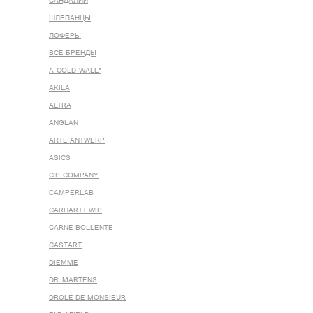
САНДАЛИИ
ШЛЕПАНЦЫ
ЛОФЕРЫ
ВСЕ БРЕНДЫ
A-COLD-WALL*
AKILA
ALTRA
ANGLAN
ARTE ANTWERP
ASICS
C.P. COMPANY
CAMPERLAB
CARHARTT WIP
CARNE BOLLENTE
CASTART
DIEMME
DR. MARTENS
DROLE DE MONSIEUR