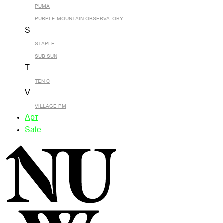
PUMA
PURPLE MOUNTAIN OBSERVATORY
S
STAPLE
SUB SUN
T
TEN C
V
VILLAGE PM
Арт
Sale