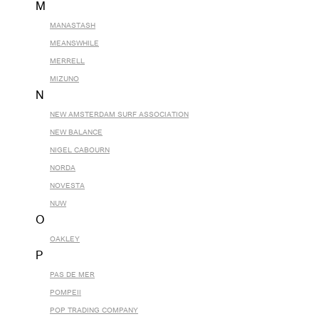
M
MANASTASH
MEANSWHILE
MERRELL
MIZUNO
N
NEW AMSTERDAM SURF ASSOCIATION
NEW BALANCE
NIGEL CABOURN
NORDA
NOVESTA
NUW
O
OAKLEY
P
PAS DE MER
POMPEII
POP TRADING COMPANY