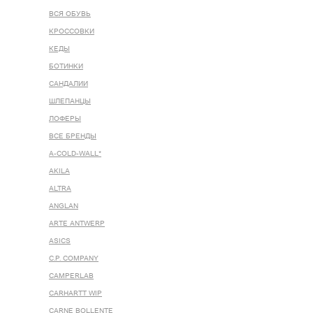
ВСЯ ОБУВЬ
КРОССОВКИ
КЕДЫ
БОТИНКИ
САНДАЛИИ
ШЛЕПАНЦЫ
ЛОФЕРЫ
ВСЕ БРЕНДЫ
A-COLD-WALL*
AKILA
ALTRA
ANGLAN
ARTE ANTWERP
ASICS
C.P. COMPANY
CAMPERLAB
CARHARTT WIP
CARNE BOLLENTE