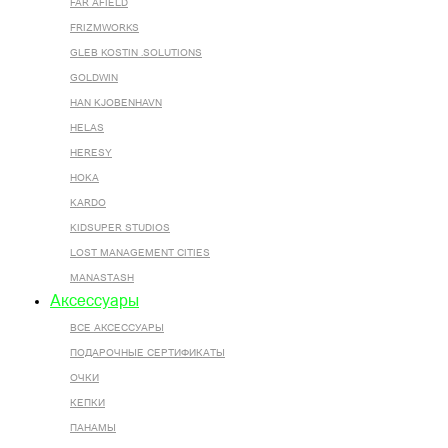
FAR AFIELD
FRIZMWORKS
GLEB KOSTIN .SOLUTIONS
GOLDWIN
HAN KJOBENHAVN
HELAS
HERESY
HOKA
KARDO
KIDSUPER STUDIOS
LOST MANAGEMENT CITIES
MANASTASH
Аксессуары
ВСЕ AКСЕССУАРЫ
ПОДАРОЧНЫЕ СЕРТИФИКАТЫ
ОЧКИ
КЕПКИ
ПАНАМЫ