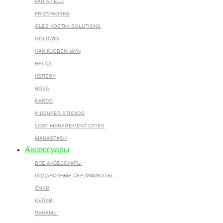
FAR AFIELD
FRIZMWORKS
GLEB KOSTIN .SOLUTIONS
GOLDWIN
HAN KJOBENHAVN
HELAS
HERESY
HOKA
KARDO
KIDSUPER STUDIOS
LOST MANAGEMENT CITIES
MANASTASH
Аксессуары
ВСЕ AКСЕССУАРЫ
ПОДАРОЧНЫЕ СЕРТИФИКАТЫ
ОЧКИ
КЕПКИ
ПАНАМЫ