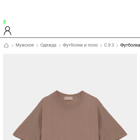
0
Мужское
Одежда
Футболки и поло
C.9.3
Футболк