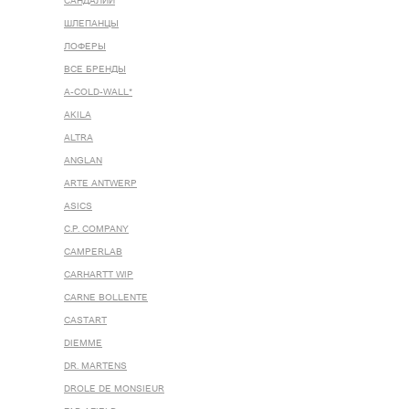
САНДАЛИИ
ШЛЕПАНЦЫ
ЛОФЕРЫ
ВСЕ БРЕНДЫ
A-COLD-WALL*
AKILA
ALTRA
ANGLAN
ARTE ANTWERP
ASICS
C.P. COMPANY
CAMPERLAB
CARHARTT WIP
CARNE BOLLENTE
CASTART
DIEMME
DR. MARTENS
DROLE DE MONSIEUR