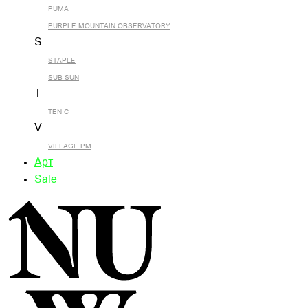
PUMA
PURPLE MOUNTAIN OBSERVATORY
S
STAPLE
SUB SUN
T
TEN C
V
VILLAGE PM
Арт
Sale