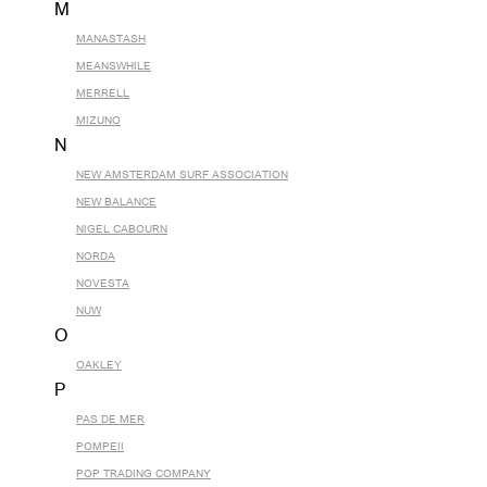
M
MANASTASH
MEANSWHILE
MERRELL
MIZUNO
N
NEW AMSTERDAM SURF ASSOCIATION
NEW BALANCE
NIGEL CABOURN
NORDA
NOVESTA
NUW
O
OAKLEY
P
PAS DE MER
POMPEII
POP TRADING COMPANY