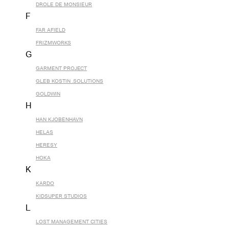
DROLE DE MONSIEUR
F
FAR AFIELD
FRIZMWORKS
G
GARMENT PROJECT
GLEB KOSTIN .SOLUTIONS
GOLDWIN
H
HAN KJOBENHAVN
HELAS
HERESY
HOKA
K
KARDO
KIDSUPER STUDIOS
L
LOST MANAGEMENT CITIES