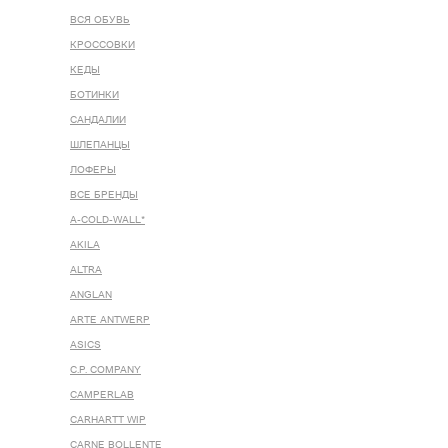
ВСЯ ОБУВЬ
КРОССОВКИ
КЕДЫ
БОТИНКИ
САНДАЛИИ
ШЛЕПАНЦЫ
ЛОФЕРЫ
ВСЕ БРЕНДЫ
A-COLD-WALL*
AKILA
ALTRA
ANGLAN
ARTE ANTWERP
ASICS
C.P. COMPANY
CAMPERLAB
CARHARTT WIP
CARNE BOLLENTE