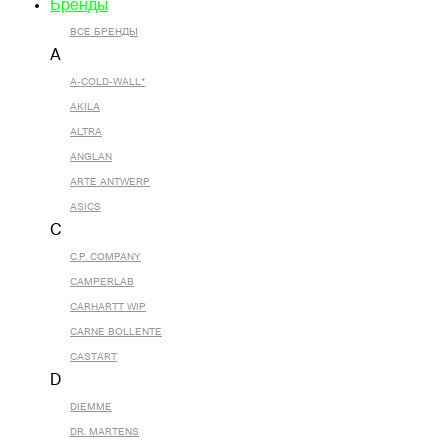
Бренды
ВСЕ БРЕНДЫ
A
A-COLD-WALL*
AKILA
ALTRA
ANGLAN
ARTE ANTWERP
ASICS
C
C.P. COMPANY
CAMPERLAB
CARHARTT WIP
CARNE BOLLENTE
CASTART
D
DIEMME
DR. MARTENS