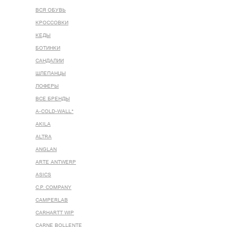
ВСЯ ОБУВЬ
КРОССОВКИ
КЕДЫ
БОТИНКИ
САНДАЛИИ
ШЛЕПАНЦЫ
ЛОФЕРЫ
ВСЕ БРЕНДЫ
A-COLD-WALL*
AKILA
ALTRA
ANGLAN
ARTE ANTWERP
ASICS
C.P. COMPANY
CAMPERLAB
CARHARTT WIP
CARNE BOLLENTE