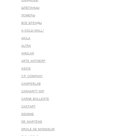
САНДАЛИИ
ШЛЕПАНЦЫ
ЛОФЕРЫ
ВСЕ БРЕНДЫ
A-COLD-WALL*
AKILA
ALTRA
ANGLAN
ARTE ANTWERP
ASICS
C.P. COMPANY
CAMPERLAB
CARHARTT WIP
CARNE BOLLENTE
CASTART
DIEMME
DR. MARTENS
DROLE DE MONSIEUR