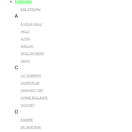
Бренды
ВСЕ БРЕНДЫ
A
A-COLD-WALL*
AKILA
ALTRA
ANGLAN
ARTE ANTWERP
ASICS
C
C.P. COMPANY
CAMPERLAB
CARHARTT WIP
CARNE BOLLENTE
CASTART
D
DIEMME
DR. MARTENS