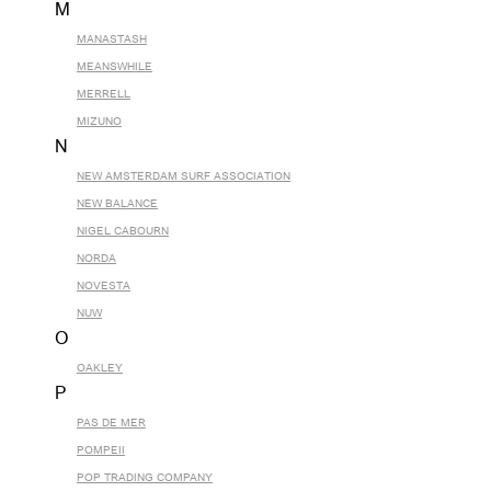
M
MANASTASH
MEANSWHILE
MERRELL
MIZUNO
N
NEW AMSTERDAM SURF ASSOCIATION
NEW BALANCE
NIGEL CABOURN
NORDA
NOVESTA
NUW
O
OAKLEY
P
PAS DE MER
POMPEII
POP TRADING COMPANY