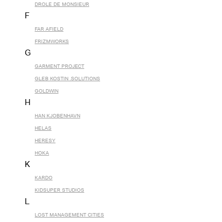
DROLE DE MONSIEUR
F
FAR AFIELD
FRIZMWORKS
G
GARMENT PROJECT
GLEB KOSTIN .SOLUTIONS
GOLDWIN
H
HAN KJOBENHAVN
HELAS
HERESY
HOKA
K
KARDO
KIDSUPER STUDIOS
L
LOST MANAGEMENT CITIES