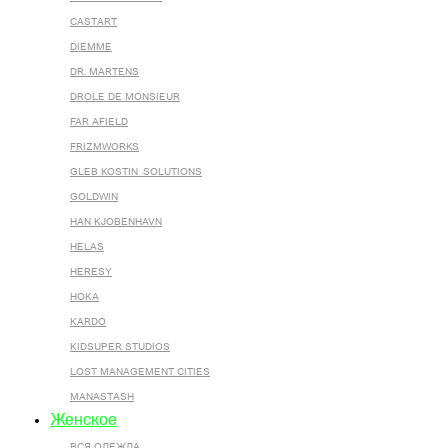
CASTART
DIEMME
DR. MARTENS
DROLE DE MONSIEUR
FAR AFIELD
FRIZMWORKS
GLEB KOSTIN .SOLUTIONS
GOLDWIN
HAN KJOBENHAVN
HELAS
HERESY
HOKA
KARDO
KIDSUPER STUDIOS
LOST MANAGEMENT CITIES
MANASTASH
Женское
ВСЯ ОДЕЖДА