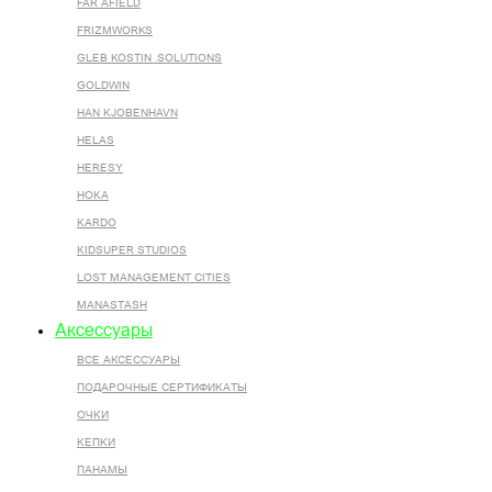
FAR AFIELD
FRIZMWORKS
GLEB KOSTIN .SOLUTIONS
GOLDWIN
HAN KJOBENHAVN
HELAS
HERESY
HOKA
KARDO
KIDSUPER STUDIOS
LOST MANAGEMENT CITIES
MANASTASH
Аксессуары
ВСЕ AКСЕССУАРЫ
ПОДАРОЧНЫЕ СЕРТИФИКАТЫ
ОЧКИ
КЕПКИ
ПАНАМЫ