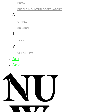
PUMA
PURPLE MOUNTAIN OBSERVATORY
S
STAPLE
SUB SUN
T
TEN C
V
VILLAGE PM
Арт
Sale