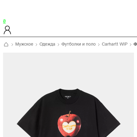
0
Мужское
Одежда
Футболки и поло
Carhartt WIP
Ф