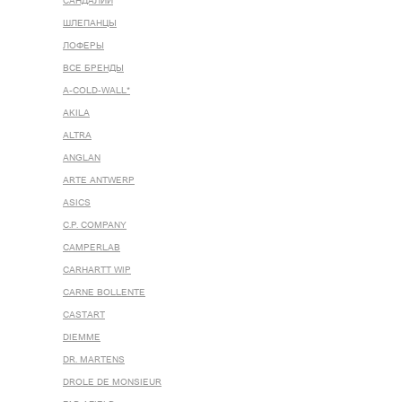
САНДАЛИИ
ШЛЕПАНЦЫ
ЛОФЕРЫ
ВСЕ БРЕНДЫ
A-COLD-WALL*
AKILA
ALTRA
ANGLAN
ARTE ANTWERP
ASICS
C.P. COMPANY
CAMPERLAB
CARHARTT WIP
CARNE BOLLENTE
CASTART
DIEMME
DR. MARTENS
DROLE DE MONSIEUR