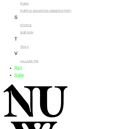
PUMA
PURPLE MOUNTAIN OBSERVATORY
S
STAPLE
SUB SUN
T
TEN C
V
VILLAGE PM
Арт
Sale