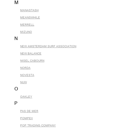
M
MANASTASH
MEANSWHILE
MERRELL
MIZUNO
N
NEW AMSTERDAM SURF ASSOCIATION
NEW BALANCE
NIGEL CABOURN
NORDA
NOVESTA
NUW
O
OAKLEY
P
PAS DE MER
POMPEII
POP TRADING COMPANY