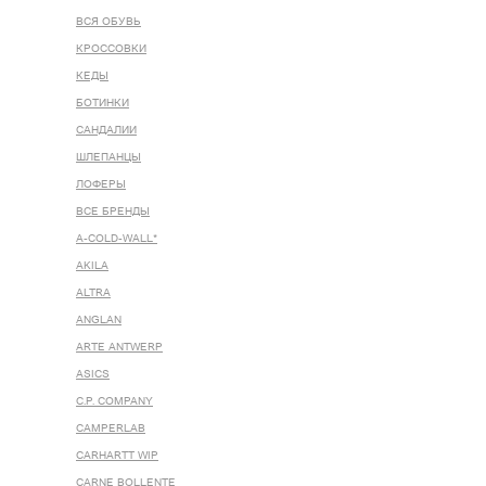
ВСЯ ОБУВЬ
КРОССОВКИ
КЕДЫ
БОТИНКИ
САНДАЛИИ
ШЛЕПАНЦЫ
ЛОФЕРЫ
ВСЕ БРЕНДЫ
A-COLD-WALL*
AKILA
ALTRA
ANGLAN
ARTE ANTWERP
ASICS
C.P. COMPANY
CAMPERLAB
CARHARTT WIP
CARNE BOLLENTE