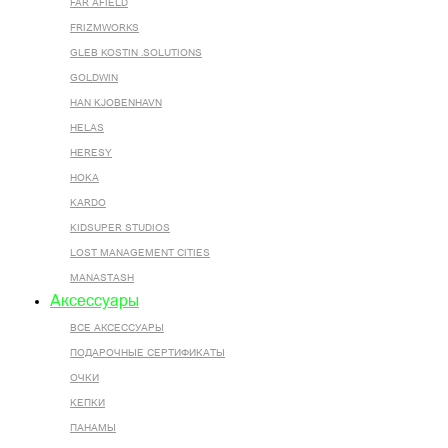
FAR AFIELD
FRIZMWORKS
GLEB KOSTIN .SOLUTIONS
GOLDWIN
HAN KJOBENHAVN
HELAS
HERESY
HOKA
KARDO
KIDSUPER STUDIOS
LOST MANAGEMENT CITIES
MANASTASH
Аксессуары
ВСЕ AКСЕССУАРЫ
ПОДАРОЧНЫЕ СЕРТИФИКАТЫ
ОЧКИ
КЕПКИ
ПАНАМЫ