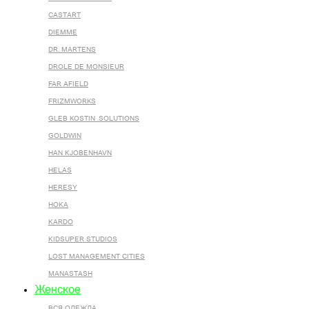
CASTART
DIEMME
DR. MARTENS
DROLE DE MONSIEUR
FAR AFIELD
FRIZMWORKS
GLEB KOSTIN .SOLUTIONS
GOLDWIN
HAN KJOBENHAVN
HELAS
HERESY
HOKA
KARDO
KIDSUPER STUDIOS
LOST MANAGEMENT CITIES
MANASTASH
Женское
ВСЯ ОДЕЖДА