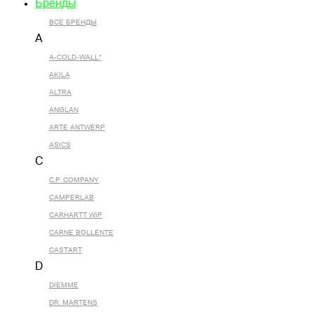
Бренды
ВСЕ БРЕНДЫ
A
A-COLD-WALL*
AKILA
ALTRA
ANGLAN
ARTE ANTWERP
ASICS
C
C.P. COMPANY
CAMPERLAB
CARHARTT WIP
CARNE BOLLENTE
CASTART
D
DIEMME
DR. MARTENS