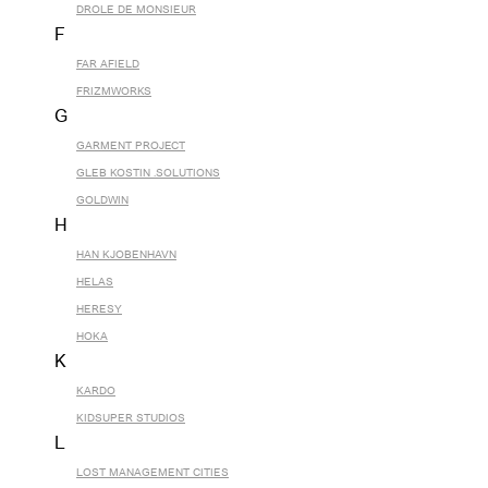
DROLE DE MONSIEUR
F
FAR AFIELD
FRIZMWORKS
G
GARMENT PROJECT
GLEB KOSTIN .SOLUTIONS
GOLDWIN
H
HAN KJOBENHAVN
HELAS
HERESY
HOKA
K
KARDO
KIDSUPER STUDIOS
L
LOST MANAGEMENT CITIES