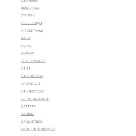
САНДАЛИИ
ШЛЕПАНЦЫ
ЛОФЕРЫ
ВСЕ БРЕНДЫ
A-COLD-WALL*
AKILA
ALTRA
ANGLAN
ARTE ANTWERP
ASICS
C.P. COMPANY
CAMPERLAB
CARHARTT WIP
CARNE BOLLENTE
CASTART
DIEMME
DR. MARTENS
DROLE DE MONSIEUR