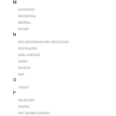
M
MANASTASH
MEANSWHILE
MERRELL
MIZUNO
N
NEW AMSTERDAM SURF ASSOCIATION
NEW BALANCE
NIGEL CABOURN
NORDA
NOVESTA
NUW
O
OAKLEY
P
PAS DE MER
POMPEII
POP TRADING COMPANY