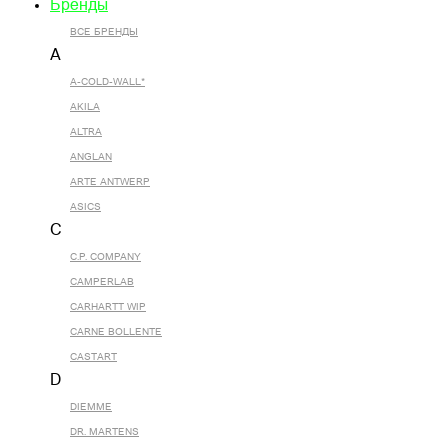
Бренды
ВСЕ БРЕНДЫ
A
A-COLD-WALL*
AKILA
ALTRA
ANGLAN
ARTE ANTWERP
ASICS
C
C.P. COMPANY
CAMPERLAB
CARHARTT WIP
CARNE BOLLENTE
CASTART
D
DIEMME
DR. MARTENS