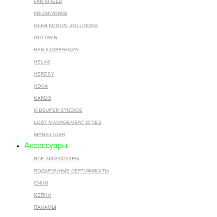
FAR AFIELD
FRIZMWORKS
GLEB KOSTIN .SOLUTIONS
GOLDWIN
HAN KJOBENHAVN
HELAS
HERESY
HOKA
KARDO
KIDSUPER STUDIOS
LOST MANAGEMENT CITIES
MANASTASH
Аксессуары
ВСЕ AКСЕССУАРЫ
ПОДАРОЧНЫЕ СЕРТИФИКАТЫ
ОЧКИ
КЕПКИ
ПАНАМЫ