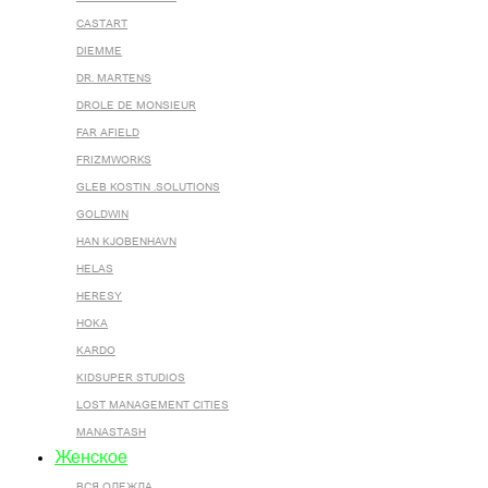
CASTART
DIEMME
DR. MARTENS
DROLE DE MONSIEUR
FAR AFIELD
FRIZMWORKS
GLEB KOSTIN .SOLUTIONS
GOLDWIN
HAN KJOBENHAVN
HELAS
HERESY
HOKA
KARDO
KIDSUPER STUDIOS
LOST MANAGEMENT CITIES
MANASTASH
Женское
ВСЯ ОДЕЖДА