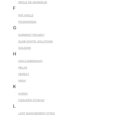
DROLE DE MONSIEUR
F
FAR AFIELD
FRIZMWORKS
G
GARMENT PROJECT
GLEB KOSTIN .SOLUTIONS
GOLDWIN
H
HAN KJOBENHAVN
HELAS
HERESY
HOKA
K
KARDO
KIDSUPER STUDIOS
L
LOST MANAGEMENT CITIES