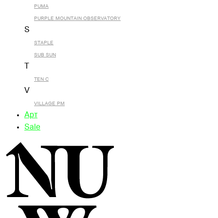
PUMA
PURPLE MOUNTAIN OBSERVATORY
S
STAPLE
SUB SUN
T
TEN C
V
VILLAGE PM
Арт
Sale