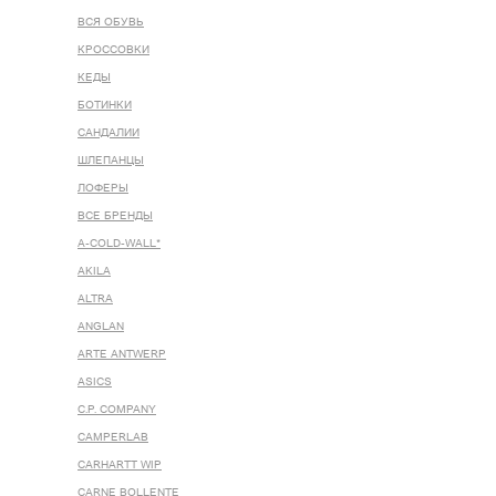
ВСЯ ОБУВЬ
КРОССОВКИ
КЕДЫ
БОТИНКИ
САНДАЛИИ
ШЛЕПАНЦЫ
ЛОФЕРЫ
ВСЕ БРЕНДЫ
A-COLD-WALL*
AKILA
ALTRA
ANGLAN
ARTE ANTWERP
ASICS
C.P. COMPANY
CAMPERLAB
CARHARTT WIP
CARNE BOLLENTE