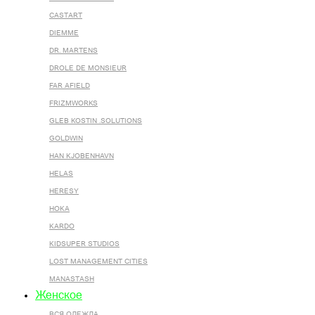
CASTART
DIEMME
DR. MARTENS
DROLE DE MONSIEUR
FAR AFIELD
FRIZMWORKS
GLEB KOSTIN .SOLUTIONS
GOLDWIN
HAN KJOBENHAVN
HELAS
HERESY
HOKA
KARDO
KIDSUPER STUDIOS
LOST MANAGEMENT CITIES
MANASTASH
Женское
ВСЯ ОДЕЖДА