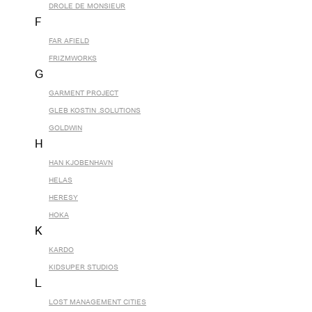
DROLE DE MONSIEUR
F
FAR AFIELD
FRIZMWORKS
G
GARMENT PROJECT
GLEB KOSTIN .SOLUTIONS
GOLDWIN
H
HAN KJOBENHAVN
HELAS
HERESY
HOKA
K
KARDO
KIDSUPER STUDIOS
L
LOST MANAGEMENT CITIES