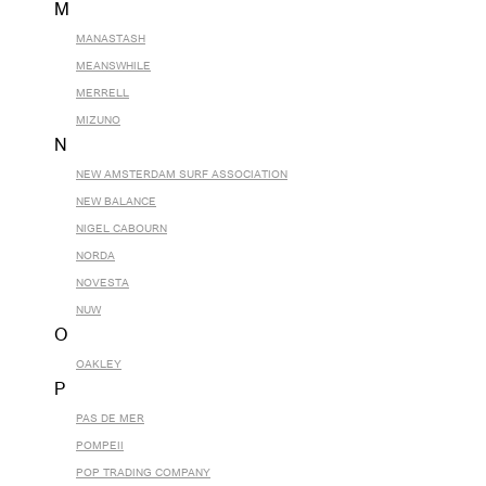
M
MANASTASH
MEANSWHILE
MERRELL
MIZUNO
N
NEW AMSTERDAM SURF ASSOCIATION
NEW BALANCE
NIGEL CABOURN
NORDA
NOVESTA
NUW
O
OAKLEY
P
PAS DE MER
POMPEII
POP TRADING COMPANY