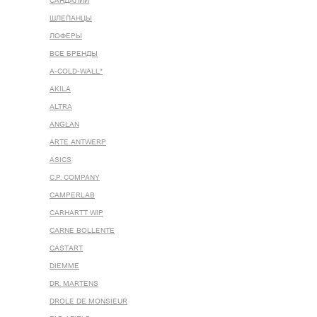
САНДАЛИИ
ШЛЕПАНЦЫ
ЛОФЕРЫ
ВСЕ БРЕНДЫ
A-COLD-WALL*
AKILA
ALTRA
ANGLAN
ARTE ANTWERP
ASICS
C.P. COMPANY
CAMPERLAB
CARHARTT WIP
CARNE BOLLENTE
CASTART
DIEMME
DR. MARTENS
DROLE DE MONSIEUR