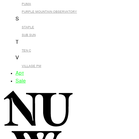
PUMA
PURPLE MOUNTAIN OBSERVATORY
S
STAPLE
SUB SUN
T
TEN C
V
VILLAGE PM
Арт
Sale