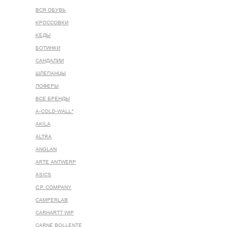
ВСЯ ОБУВЬ
КРОССОВКИ
КЕДЫ
БОТИНКИ
САНДАЛИИ
ШЛЕПАНЦЫ
ЛОФЕРЫ
ВСЕ БРЕНДЫ
A-COLD-WALL*
AKILA
ALTRA
ANGLAN
ARTE ANTWERP
ASICS
C.P. COMPANY
CAMPERLAB
CARHARTT WIP
CARNE BOLLENTE