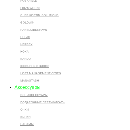
FAR AFIELD
FRIZMWORKS
GLEB KOSTIN .SOLUTIONS
GOLDWIN
HAN KJOBENHAVN
HELAS
HERESY
HOKA
KARDO
KIDSUPER STUDIOS
LOST MANAGEMENT CITIES
MANASTASH
Аксессуары
ВСЕ AКСЕССУАРЫ
ПОДАРОЧНЫЕ СЕРТИФИКАТЫ
ОЧКИ
КЕПКИ
ПАНАМЫ