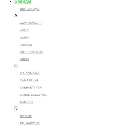
Бренды
ВСЕ БРЕНДЫ
A
A-COLD-WALL*
AKILA
ALTRA
ANGLAN
ARTE ANTWERP
ASICS
C
C.P. COMPANY
CAMPERLAB
CARHARTT WIP
CARNE BOLLENTE
CASTART
D
DIEMME
DR. MARTENS