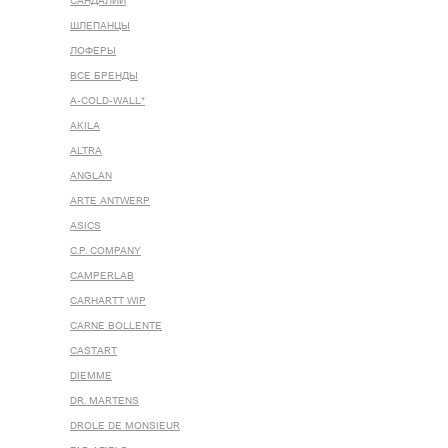
САНДАЛИИ
ШЛЕПАНЦЫ
ЛОФЕРЫ
ВСЕ БРЕНДЫ
A-COLD-WALL*
AKILA
ALTRA
ANGLAN
ARTE ANTWERP
ASICS
C.P. COMPANY
CAMPERLAB
CARHARTT WIP
CARNE BOLLENTE
CASTART
DIEMME
DR. MARTENS
DROLE DE MONSIEUR