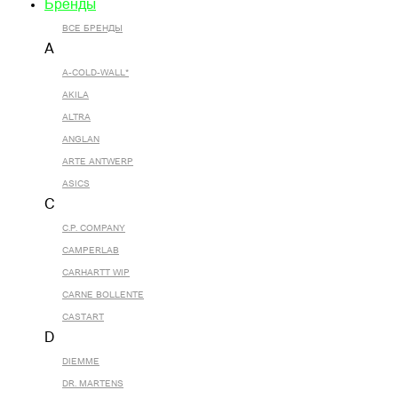
Бренды
ВСЕ БРЕНДЫ
A
A-COLD-WALL*
AKILA
ALTRA
ANGLAN
ARTE ANTWERP
ASICS
C
C.P. COMPANY
CAMPERLAB
CARHARTT WIP
CARNE BOLLENTE
CASTART
D
DIEMME
DR. MARTENS