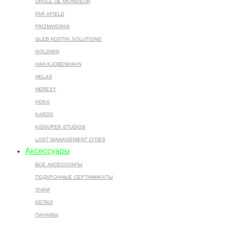
DROLE DE MONSIEUR
FAR AFIELD
FRIZMWORKS
GLEB KOSTIN .SOLUTIONS
GOLDWIN
HAN KJOBENHAVN
HELAS
HERESY
HOKA
KARDO
KIDSUPER STUDIOS
LOST MANAGEMENT CITIES
Аксессуары
ВСЕ AКСЕССУАРЫ
ПОДАРОЧНЫЕ СЕРТИФИКАТЫ
ОЧКИ
КЕПКИ
ПАНАМЫ