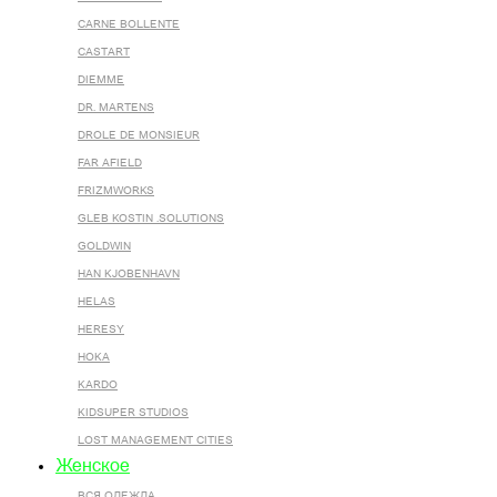
CARNE BOLLENTE
CASTART
DIEMME
DR. MARTENS
DROLE DE MONSIEUR
FAR AFIELD
FRIZMWORKS
GLEB KOSTIN .SOLUTIONS
GOLDWIN
HAN KJOBENHAVN
HELAS
HERESY
HOKA
KARDO
KIDSUPER STUDIOS
LOST MANAGEMENT CITIES
Женское
ВСЯ ОДЕЖДА