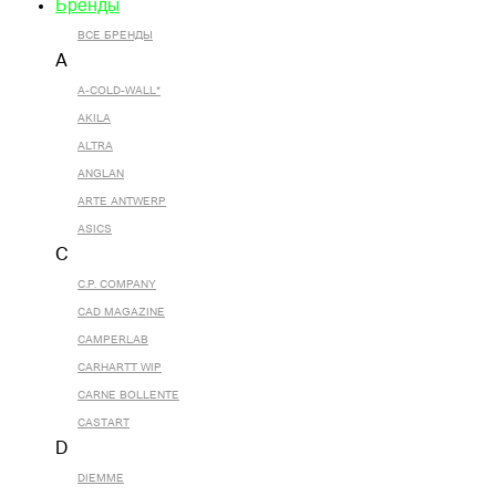
Бренды
ВСЕ БРЕНДЫ
A
A-COLD-WALL*
AKILA
ALTRA
ANGLAN
ARTE ANTWERP
ASICS
C
C.P. COMPANY
CAD MAGAZINE
CAMPERLAB
CARHARTT WIP
CARNE BOLLENTE
CASTART
D
DIEMME