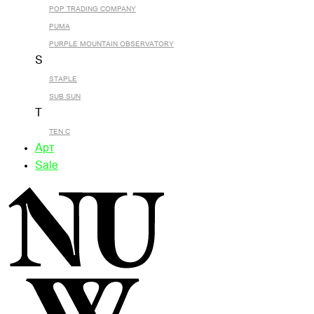
POP TRADING COMPANY
PUMA
PURPLE MOUNTAIN OBSERVATORY
S
STAPLE
SUB SUN
T
TEN C
Арт
Sale