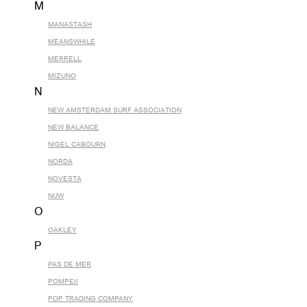
M
MANASTASH
MEANSWHILE
MERRELL
MIZUNO
N
NEW AMSTERDAM SURF ASSOCIATION
NEW BALANCE
NIGEL CABOURN
NORDA
NOVESTA
NUW
O
OAKLEY
P
PAS DE MER
POMPEII
POP TRADING COMPANY