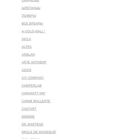
САНДАЛИИ
ШЛЕПАНЦЫ
ЛОФЕРЫ
ВСЕ БРЕНДЫ
A-COLD-WALL*
AKILA
ALTRA
ANGLAN
ARTE ANTWERP
ASICS
C.P. COMPANY
CAMPERLAB
CARHARTT WIP
CARNE BOLLENTE
CASTART
DIEMME
DR. MARTENS
DROLE DE MONSIEUR