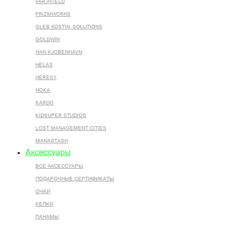
FAR AFIELD
FRIZMWORKS
GLEB KOSTIN .SOLUTIONS
GOLDWIN
HAN KJOBENHAVN
HELAS
HERESY
HOKA
KARDO
KIDSUPER STUDIOS
LOST MANAGEMENT CITIES
MANASTASH
Аксессуары
ВСЕ AКСЕССУАРЫ
ПОДАРОЧНЫЕ СЕРТИФИКАТЫ
ОЧКИ
КЕПКИ
ПАНАМЫ