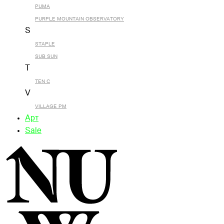
PUMA
PURPLE MOUNTAIN OBSERVATORY
S
STAPLE
SUB SUN
T
TEN C
V
VILLAGE PM
Арт
Sale