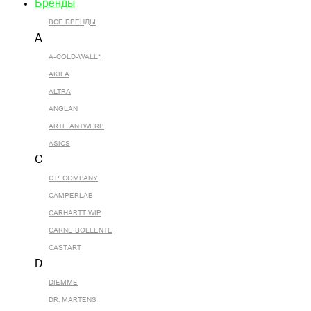
Бренды
ВСЕ БРЕНДЫ
A
A-COLD-WALL*
AKILA
ALTRA
ANGLAN
ARTE ANTWERP
ASICS
C
C.P. COMPANY
CAMPERLAB
CARHARTT WIP
CARNE BOLLENTE
CASTART
D
DIEMME
DR. MARTENS