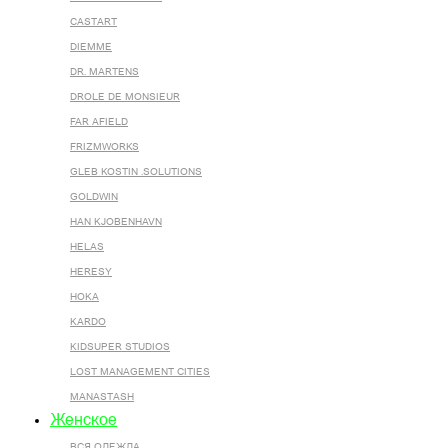
CASTART
DIEMME
DR. MARTENS
DROLE DE MONSIEUR
FAR AFIELD
FRIZMWORKS
GLEB KOSTIN .SOLUTIONS
GOLDWIN
HAN KJOBENHAVN
HELAS
HERESY
HOKA
KARDO
KIDSUPER STUDIOS
LOST MANAGEMENT CITIES
MANASTASH
Женское
ВСЯ ОДЕЖДА