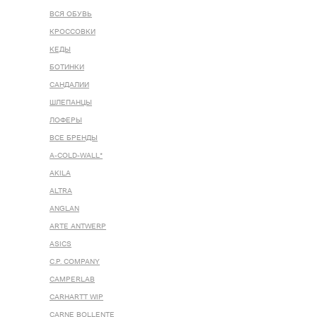
ВСЯ ОБУВЬ
КРОССОВКИ
КЕДЫ
БОТИНКИ
САНДАЛИИ
ШЛЕПАНЦЫ
ЛОФЕРЫ
ВСЕ БРЕНДЫ
A-COLD-WALL*
AKILA
ALTRA
ANGLAN
ARTE ANTWERP
ASICS
C.P. COMPANY
CAMPERLAB
CARHARTT WIP
CARNE BOLLENTE