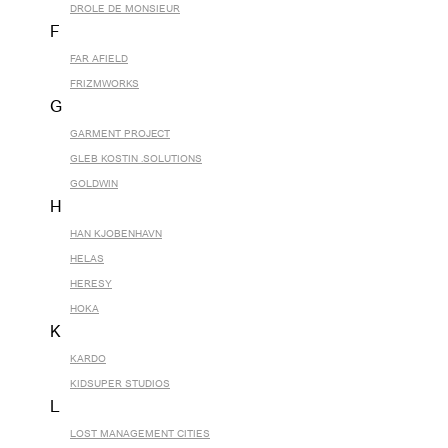
DROLE DE MONSIEUR
F
FAR AFIELD
FRIZMWORKS
G
GARMENT PROJECT
GLEB KOSTIN .SOLUTIONS
GOLDWIN
H
HAN KJOBENHAVN
HELAS
HERESY
HOKA
K
KARDO
KIDSUPER STUDIOS
L
LOST MANAGEMENT CITIES