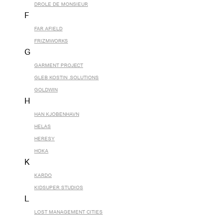
DROLE DE MONSIEUR
F
FAR AFIELD
FRIZMWORKS
G
GARMENT PROJECT
GLEB KOSTIN .SOLUTIONS
GOLDWIN
H
HAN KJOBENHAVN
HELAS
HERESY
HOKA
K
KARDO
KIDSUPER STUDIOS
L
LOST MANAGEMENT CITIES