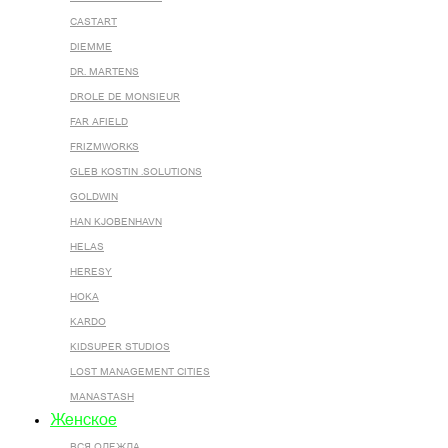
CASTART
DIEMME
DR. MARTENS
DROLE DE MONSIEUR
FAR AFIELD
FRIZMWORKS
GLEB KOSTIN .SOLUTIONS
GOLDWIN
HAN KJOBENHAVN
HELAS
HERESY
HOKA
KARDO
KIDSUPER STUDIOS
LOST MANAGEMENT CITIES
MANASTASH
Женское
ВСЯ ОДЕЖДА