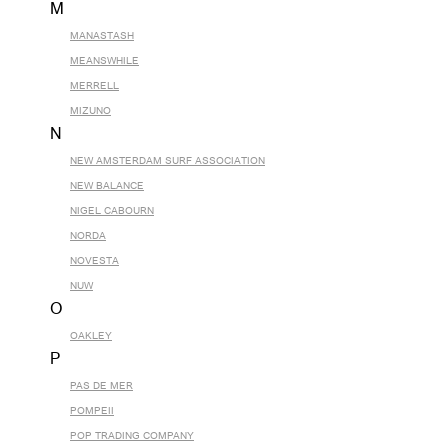
M
MANASTASH
MEANSWHILE
MERRELL
MIZUNO
N
NEW AMSTERDAM SURF ASSOCIATION
NEW BALANCE
NIGEL CABOURN
NORDA
NOVESTA
NUW
O
OAKLEY
P
PAS DE MER
POMPEII
POP TRADING COMPANY