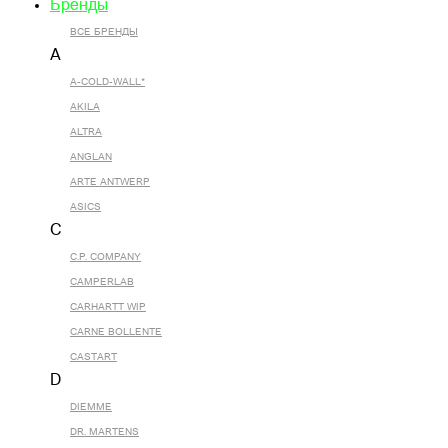
Бренды
ВСЕ БРЕНДЫ
A
A-COLD-WALL*
AKILA
ALTRA
ANGLAN
ARTE ANTWERP
ASICS
C
C.P. COMPANY
CAMPERLAB
CARHARTT WIP
CARNE BOLLENTE
CASTART
D
DIEMME
DR. MARTENS