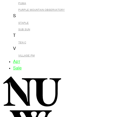
PUMA
PURPLE MOUNTAIN OBSERVATORY
S
STAPLE
SUB SUN
T
TEN C
V
VILLAGE PM
Арт
Sale