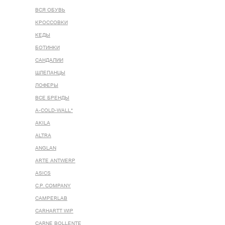
ВСЯ ОБУВЬ
КРОССОВКИ
КЕДЫ
БОТИНКИ
САНДАЛИИ
ШЛЕПАНЦЫ
ЛОФЕРЫ
ВСЕ БРЕНДЫ
A-COLD-WALL*
AKILA
ALTRA
ANGLAN
ARTE ANTWERP
ASICS
C.P. COMPANY
CAMPERLAB
CARHARTT WIP
CARNE BOLLENTE