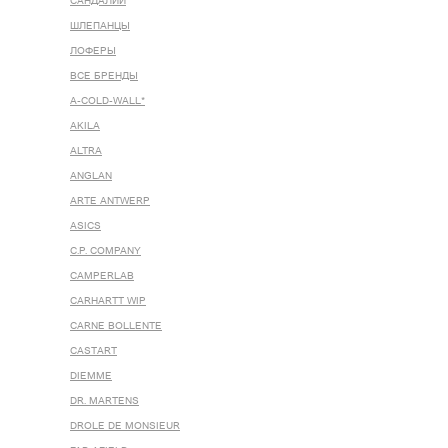
САНДАЛИИ
ШЛЕПАНЦЫ
ЛОФЕРЫ
ВСЕ БРЕНДЫ
A-COLD-WALL*
AKILA
ALTRA
ANGLAN
ARTE ANTWERP
ASICS
C.P. COMPANY
CAMPERLAB
CARHARTT WIP
CARNE BOLLENTE
CASTART
DIEMME
DR. MARTENS
DROLE DE MONSIEUR