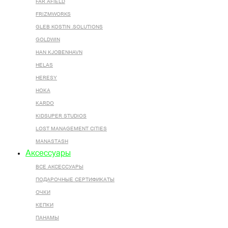
FAR AFIELD
FRIZMWORKS
GLEB KOSTIN .SOLUTIONS
GOLDWIN
HAN KJOBENHAVN
HELAS
HERESY
HOKA
KARDO
KIDSUPER STUDIOS
LOST MANAGEMENT CITIES
MANASTASH
Аксессуары
ВСЕ AКСЕССУАРЫ
ПОДАРОЧНЫЕ СЕРТИФИКАТЫ
ОЧКИ
КЕПКИ
ПАНАМЫ