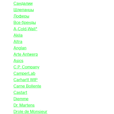
Сандалии
Шлепанцы
Лоферы
Все бренды
A-Cold-Wall*
Akila
Altra
Anglan
Arte Antwerp
Asics
C.P. Company
CamperLab
Carhartt WIP
Carne Bollente
Castart
Diemme
Dr. Martens
Drole de Monsieur