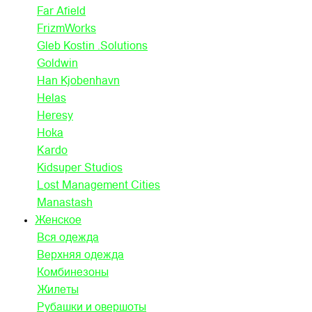
Far Afield
FrizmWorks
Gleb Kostin .Solutions
Goldwin
Han Kjobenhavn
Helas
Heresy
Hoka
Kardo
Kidsuper Studios
Lost Management Cities
Manastash
Женское
Вся одежда
Верхняя одежда
Комбинезоны
Жилеты
Рубашки и овершоты