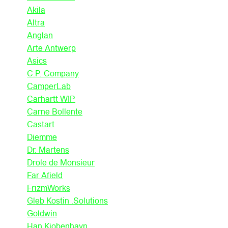
Akila
Altra
Anglan
Arte Antwerp
Asics
C.P. Company
CamperLab
Carhartt WIP
Carne Bollente
Castart
Diemme
Dr. Martens
Drole de Monsieur
Far Afield
FrizmWorks
Gleb Kostin .Solutions
Goldwin
Han Kjobenhavn