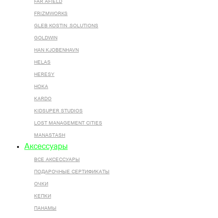
FAR AFIELD
FRIZMWORKS
GLEB KOSTIN .SOLUTIONS
GOLDWIN
HAN KJOBENHAVN
HELAS
HERESY
HOKA
KARDO
KIDSUPER STUDIOS
LOST MANAGEMENT CITIES
MANASTASH
Аксессуары
ВСЕ AКСЕССУАРЫ
ПОДАРОЧНЫЕ СЕРТИФИКАТЫ
ОЧКИ
КЕПКИ
ПАНАМЫ