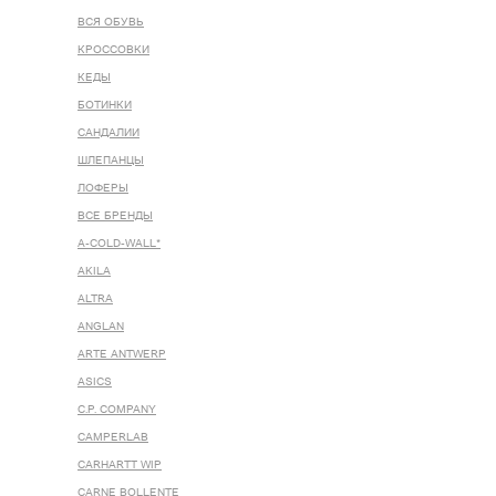
ВСЯ ОБУВЬ
КРОССОВКИ
КЕДЫ
БОТИНКИ
САНДАЛИИ
ШЛЕПАНЦЫ
ЛОФЕРЫ
ВСЕ БРЕНДЫ
A-COLD-WALL*
AKILA
ALTRA
ANGLAN
ARTE ANTWERP
ASICS
C.P. COMPANY
CAMPERLAB
CARHARTT WIP
CARNE BOLLENTE