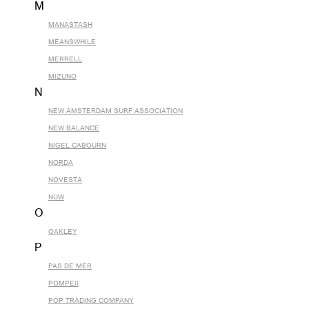
M
MANASTASH
MEANSWHILE
MERRELL
MIZUNO
N
NEW AMSTERDAM SURF ASSOCIATION
NEW BALANCE
NIGEL CABOURN
NORDA
NOVESTA
NUW
O
OAKLEY
P
PAS DE MER
POMPEII
POP TRADING COMPANY