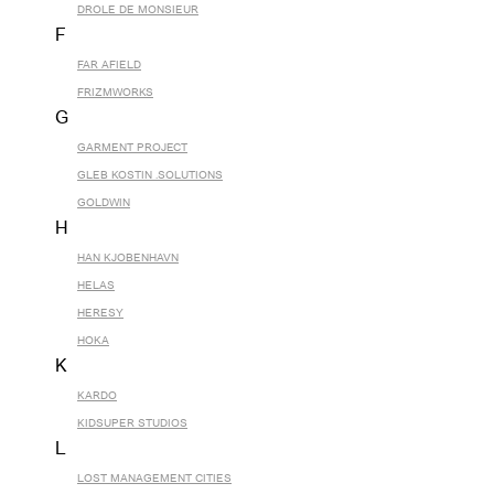
DROLE DE MONSIEUR
F
FAR AFIELD
FRIZMWORKS
G
GARMENT PROJECT
GLEB KOSTIN .SOLUTIONS
GOLDWIN
H
HAN KJOBENHAVN
HELAS
HERESY
HOKA
K
KARDO
KIDSUPER STUDIOS
L
LOST MANAGEMENT CITIES