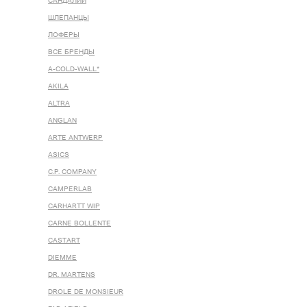
САНДАЛИИ
ШЛЕПАНЦЫ
ЛОФЕРЫ
ВСЕ БРЕНДЫ
A-COLD-WALL*
AKILA
ALTRA
ANGLAN
ARTE ANTWERP
ASICS
C.P. COMPANY
CAMPERLAB
CARHARTT WIP
CARNE BOLLENTE
CASTART
DIEMME
DR. MARTENS
DROLE DE MONSIEUR