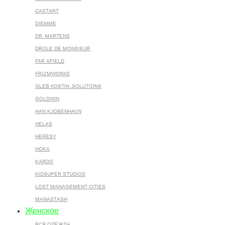
CASTART
DIEMME
DR. MARTENS
DROLE DE MONSIEUR
FAR AFIELD
FRIZMWORKS
GLEB KOSTIN .SOLUTIONS
GOLDWIN
HAN KJOBENHAVN
HELAS
HERESY
HOKA
KARDO
KIDSUPER STUDIOS
LOST MANAGEMENT CITIES
MANASTASH
Женское
ВСЯ ОДЕЖДА