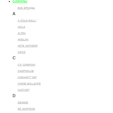
Бренды
ВСЕ БРЕНДЫ
A
A-COLD-WALL*
AKILA
ALTRA
ANGLAN
ARTE ANTWERP
ASICS
C
C.P. COMPANY
CAMPERLAB
CARHARTT WIP
CARNE BOLLENTE
CASTART
D
DIEMME
DR. MARTENS