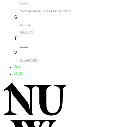
PUMA
PURPLE MOUNTAIN OBSERVATORY
S
STAPLE
SUB SUN
T
TEN C
V
VILLAGE PM
Арт
Sale