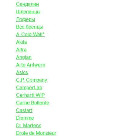
Сандалии
Шлепанцы
Лоферы
Все бренды
A-Cold-Wall*
Akila
Altra
Anglan
Arte Antwerp
Asics
C.P. Company
CamperLab
Carhartt WIP
Carne Bollente
Castart
Diemme
Dr. Martens
Drole de Monsieur