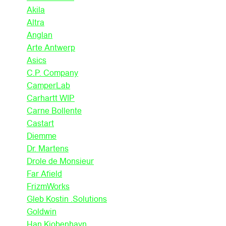
Akila
Altra
Anglan
Arte Antwerp
Asics
C.P. Company
CamperLab
Carhartt WIP
Carne Bollente
Castart
Diemme
Dr. Martens
Drole de Monsieur
Far Afield
FrizmWorks
Gleb Kostin .Solutions
Goldwin
Han Kjobenhavn