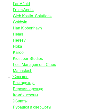
Far Afield
FrizmWorks
Gleb Kostin .Solutions
Goldwin
Han Kjobenhavn
Helas
Heresy
Hoka
Kardo
Kidsuper Studios
Lost Management Cities
Manastash
Женское
Вся одежда
Верхняя одежда
Комбинезоны
Жилеты
Рубашки и овершоты