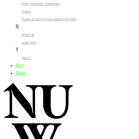
POP TRADING COMPANY
PUMA
PURPLE MOUNTAIN OBSERVATORY
S
STAPLE
SUB SUN
T
TEN C
Арт
Sale