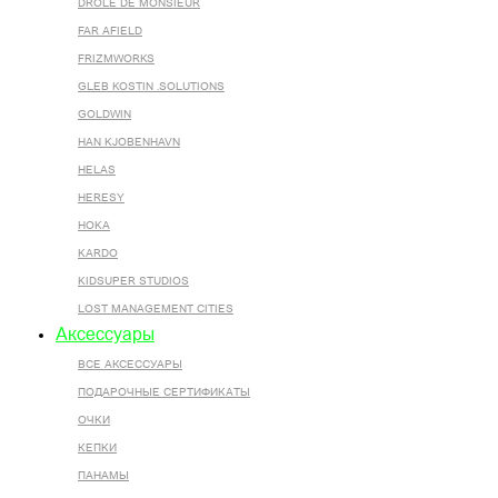
DROLE DE MONSIEUR
FAR AFIELD
FRIZMWORKS
GLEB KOSTIN .SOLUTIONS
GOLDWIN
HAN KJOBENHAVN
HELAS
HERESY
HOKA
KARDO
KIDSUPER STUDIOS
LOST MANAGEMENT CITIES
Аксессуары
ВСЕ AКСЕССУАРЫ
ПОДАРОЧНЫЕ СЕРТИФИКАТЫ
ОЧКИ
КЕПКИ
ПАНАМЫ