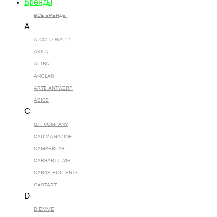
Бренды
ВСЕ БРЕНДЫ
A
A-COLD-WALL*
AKILA
ALTRA
ANGLAN
ARTE ANTWERP
ASICS
C
C.P. COMPANY
CAD MAGAZINE
CAMPERLAB
CARHARTT WIP
CARNE BOLLENTE
CASTART
D
DIEMME