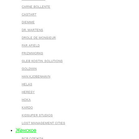
CARNE BOLLENTE
CASTART
DIEMME
DR. MARTENS
DROLE DE MONSIEUR
FAR AFIELD
FRIZMWORKS
GLEB KOSTIN .SOLUTIONS
GOLDWIN
HAN KJOBENHAVN
HELAS
HERESY
HOKA
KARDO
KIDSUPER STUDIOS
LOST MANAGEMENT CITIES
Женское
ВСЯ ОДЕЖДА