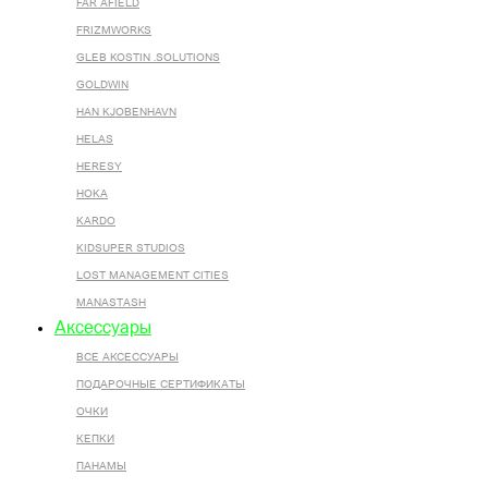
FAR AFIELD
FRIZMWORKS
GLEB KOSTIN .SOLUTIONS
GOLDWIN
HAN KJOBENHAVN
HELAS
HERESY
HOKA
KARDO
KIDSUPER STUDIOS
LOST MANAGEMENT CITIES
MANASTASH
Аксессуары
ВСЕ AКСЕССУАРЫ
ПОДАРОЧНЫЕ СЕРТИФИКАТЫ
ОЧКИ
КЕПКИ
ПАНАМЫ