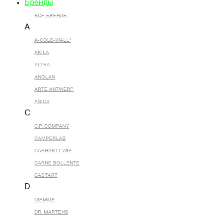
Бренды
ВСЕ БРЕНДЫ
A
A-COLD-WALL*
AKILA
ALTRA
ANGLAN
ARTE ANTWERP
ASICS
C
C.P. COMPANY
CAMPERLAB
CARHARTT WIP
CARNE BOLLENTE
CASTART
D
DIEMME
DR. MARTENS