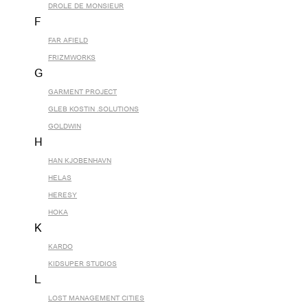
DROLE DE MONSIEUR
F
FAR AFIELD
FRIZMWORKS
G
GARMENT PROJECT
GLEB KOSTIN .SOLUTIONS
GOLDWIN
H
HAN KJOBENHAVN
HELAS
HERESY
HOKA
K
KARDO
KIDSUPER STUDIOS
L
LOST MANAGEMENT CITIES