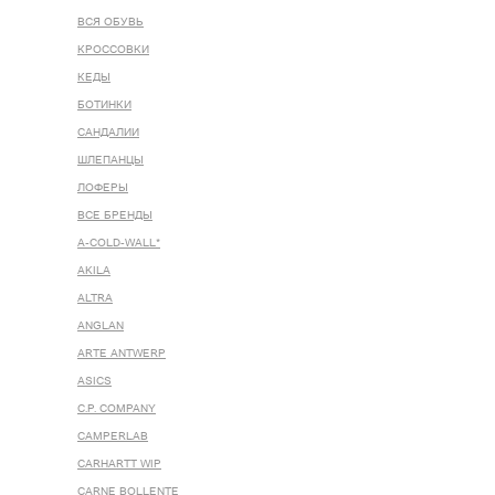
ВСЯ ОБУВЬ
КРОССОВКИ
КЕДЫ
БОТИНКИ
САНДАЛИИ
ШЛЕПАНЦЫ
ЛОФЕРЫ
ВСЕ БРЕНДЫ
A-COLD-WALL*
AKILA
ALTRA
ANGLAN
ARTE ANTWERP
ASICS
C.P. COMPANY
CAMPERLAB
CARHARTT WIP
CARNE BOLLENTE