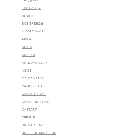
САНДАЛИИ
ШЛЕПАНЦЫ
ЛОФЕРЫ
ВСЕ БРЕНДЫ
A-COLD-WALL*
AKILA
ALTRA
ANGLAN
ARTE ANTWERP
ASICS
C.P. COMPANY
CAMPERLAB
CARHARTT WIP
CARNE BOLLENTE
CASTART
DIEMME
DR. MARTENS
DROLE DE MONSIEUR