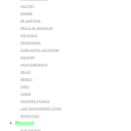
CASTART
DIEMME
DR. MARTENS
DROLE DE MONSIEUR
FAR AFIELD
FRIZMWORKS
GLEB KOSTIN .SOLUTIONS
GOLDWIN
HAN KJOBENHAVN
HELAS
HERESY
HOKA
KARDO
KIDSUPER STUDIOS
LOST MANAGEMENT CITIES
MANASTASH
Женское
ВСЯ ОДЕЖДА