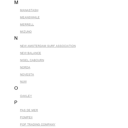
M
MANASTASH
MEANSWHILE
MERRELL
MIZUNO
N
NEW AMSTERDAM SURF ASSOCIATION
NEW BALANCE
NIGEL CABOURN
NORDA
NOVESTA
NUW
O
OAKLEY
P
PAS DE MER
POMPEII
POP TRADING COMPANY