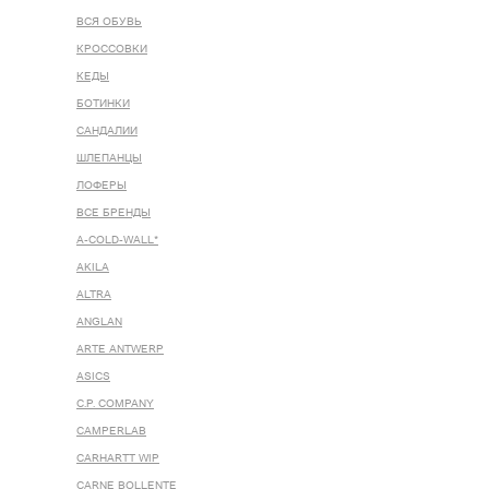
ВСЯ ОБУВЬ
КРОССОВКИ
КЕДЫ
БОТИНКИ
САНДАЛИИ
ШЛЕПАНЦЫ
ЛОФЕРЫ
ВСЕ БРЕНДЫ
A-COLD-WALL*
AKILA
ALTRA
ANGLAN
ARTE ANTWERP
ASICS
C.P. COMPANY
CAMPERLAB
CARHARTT WIP
CARNE BOLLENTE