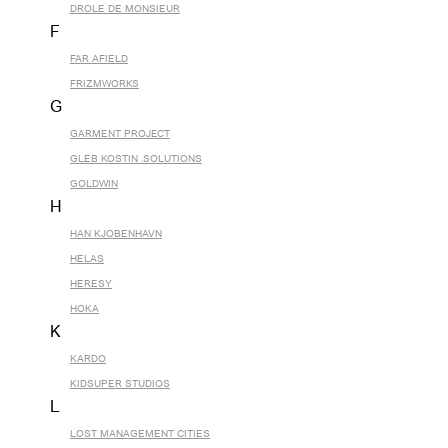
DROLE DE MONSIEUR
F
FAR AFIELD
FRIZMWORKS
G
GARMENT PROJECT
GLEB KOSTIN .SOLUTIONS
GOLDWIN
H
HAN KJOBENHAVN
HELAS
HERESY
HOKA
K
KARDO
KIDSUPER STUDIOS
L
LOST MANAGEMENT CITIES