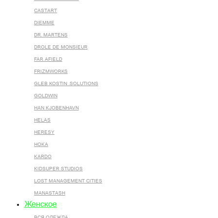
CASTART
DIEMME
DR. MARTENS
DROLE DE MONSIEUR
FAR AFIELD
FRIZMWORKS
GLEB KOSTIN .SOLUTIONS
GOLDWIN
HAN KJOBENHAVN
HELAS
HERESY
HOKA
KARDO
KIDSUPER STUDIOS
LOST MANAGEMENT CITIES
MANASTASH
Женское
ВСЯ ОДЕЖДА