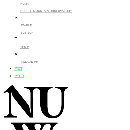
PUMA
PURPLE MOUNTAIN OBSERVATORY
S
STAPLE
SUB SUN
T
TEN C
V
VILLAGE PM
Арт
Sale