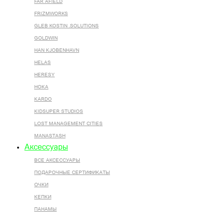
FAR AFIELD
FRIZMWORKS
GLEB KOSTIN .SOLUTIONS
GOLDWIN
HAN KJOBENHAVN
HELAS
HERESY
HOKA
KARDO
KIDSUPER STUDIOS
LOST MANAGEMENT CITIES
MANASTASH
Аксессуары
ВСЕ AКСЕССУАРЫ
ПОДАРОЧНЫЕ СЕРТИФИКАТЫ
ОЧКИ
КЕПКИ
ПАНАМЫ