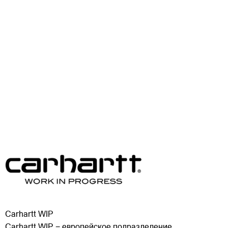
Carhartt WIP
Carhartt WIP − европейское подразделение