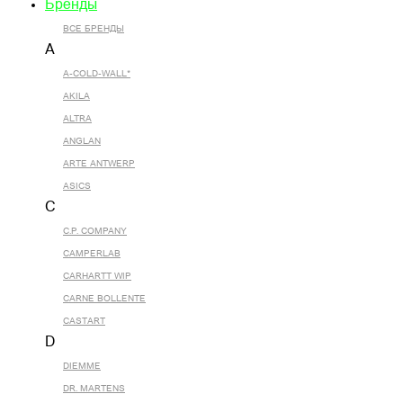
Бренды
ВСЕ БРЕНДЫ
A
A-COLD-WALL*
AKILA
ALTRA
ANGLAN
ARTE ANTWERP
ASICS
C
C.P. COMPANY
CAMPERLAB
CARHARTT WIP
CARNE BOLLENTE
CASTART
D
DIEMME
DR. MARTENS