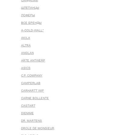
САНДАЛИИ
ШЛЕПАНЦЫ
ЛОФЕРЫ
ВСЕ БРЕНДЫ
A-COLD-WALL*
AKILA
ALTRA
ANGLAN
ARTE ANTWERP
ASICS
C.P. COMPANY
CAMPERLAB
CARHARTT WIP
CARNE BOLLENTE
CASTART
DIEMME
DR. MARTENS
DROLE DE MONSIEUR