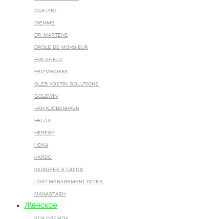
CASTART
DIEMME
DR. MARTENS
DROLE DE MONSIEUR
FAR AFIELD
FRIZMWORKS
GLEB KOSTIN .SOLUTIONS
GOLDWIN
HAN KJOBENHAVN
HELAS
HERESY
HOKA
KARDO
KIDSUPER STUDIOS
LOST MANAGEMENT CITIES
MANASTASH
Женское
ВСЯ ОДЕЖДА