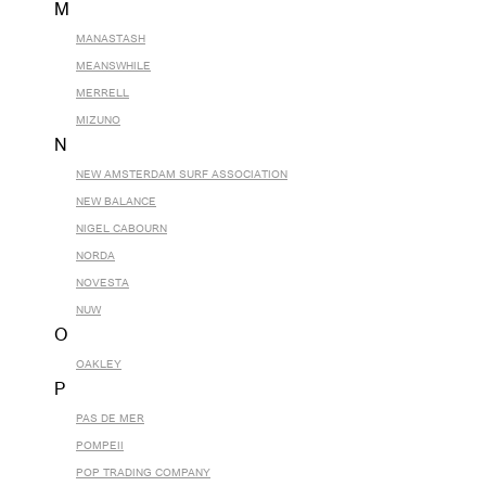
M
MANASTASH
MEANSWHILE
MERRELL
MIZUNO
N
NEW AMSTERDAM SURF ASSOCIATION
NEW BALANCE
NIGEL CABOURN
NORDA
NOVESTA
NUW
O
OAKLEY
P
PAS DE MER
POMPEII
POP TRADING COMPANY