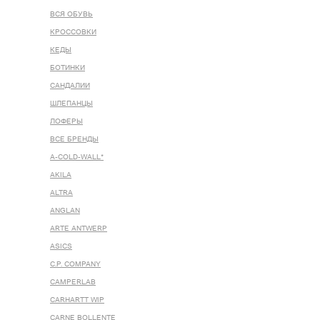
ВСЯ ОБУВЬ
КРОССОВКИ
КЕДЫ
БОТИНКИ
САНДАЛИИ
ШЛЕПАНЦЫ
ЛОФЕРЫ
ВСЕ БРЕНДЫ
A-COLD-WALL*
AKILA
ALTRA
ANGLAN
ARTE ANTWERP
ASICS
C.P. COMPANY
CAMPERLAB
CARHARTT WIP
CARNE BOLLENTE