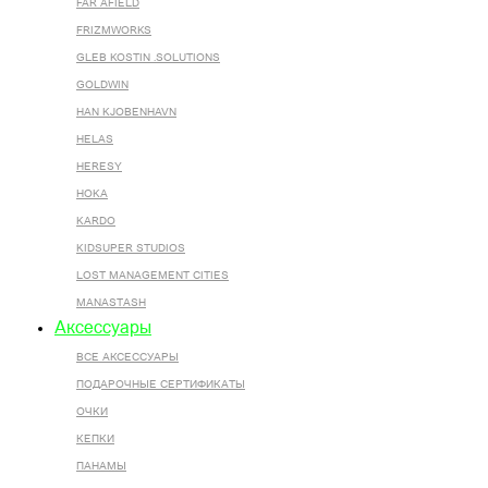
FAR AFIELD
FRIZMWORKS
GLEB KOSTIN .SOLUTIONS
GOLDWIN
HAN KJOBENHAVN
HELAS
HERESY
HOKA
KARDO
KIDSUPER STUDIOS
LOST MANAGEMENT CITIES
MANASTASH
Аксессуары
ВСЕ AКСЕССУАРЫ
ПОДАРОЧНЫЕ СЕРТИФИКАТЫ
ОЧКИ
КЕПКИ
ПАНАМЫ