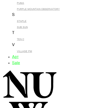
PUMA
PURPLE MOUNTAIN OBSERVATORY
S
STAPLE
SUB SUN
T
TEN C
V
VILLAGE PM
Арт
Sale