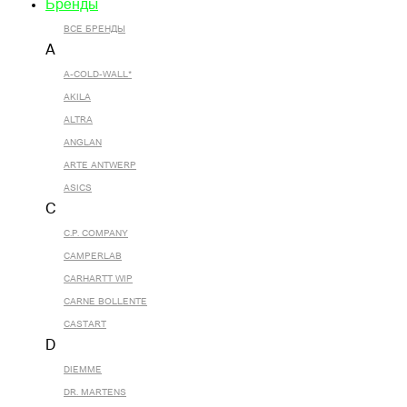
Бренды
ВСЕ БРЕНДЫ
A
A-COLD-WALL*
AKILA
ALTRA
ANGLAN
ARTE ANTWERP
ASICS
C
C.P. COMPANY
CAMPERLAB
CARHARTT WIP
CARNE BOLLENTE
CASTART
D
DIEMME
DR. MARTENS