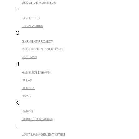
DROLE DE MONSIEUR
F
FAR AFIELD
FRIZMWORKS
G
GARMENT PROJECT
GLEB KOSTIN .SOLUTIONS
GOLDWIN
H
HAN KJOBENHAVN
HELAS
HERESY
HOKA
K
KARDO
KIDSUPER STUDIOS
L
LOST MANAGEMENT CITIES