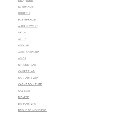
САНДАЛИИ
ШЛЕПАНЦЫ
ЛОФЕРЫ
ВСЕ БРЕНДЫ
A-COLD-WALL*
AKILA
ALTRA
ANGLAN
ARTE ANTWERP
ASICS
C.P. COMPANY
CAMPERLAB
CARHARTT WIP
CARNE BOLLENTE
CASTART
DIEMME
DR. MARTENS
DROLE DE MONSIEUR