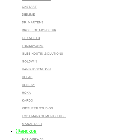
CASTART
DIEMME
DR. MARTENS
DROLE DE MONSIEUR
FAR AFIELD
FRIZMWORKS
GLEB KOSTIN .SOLUTIONS
GOLDWIN
HAN KJOBENHAVN
HELAS
HERESY
HOKA
KARDO
KIDSUPER STUDIOS
LOST MANAGEMENT CITIES
MANASTASH
Женское
ВСЯ ОДЕЖДА