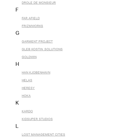
DROLE DE MONSIEUR
F
FAR AFIELD
FRIZMWORKS
G
GARMENT PROJECT
GLEB KOSTIN .SOLUTIONS
GOLDWIN
H
HAN KJOBENHAVN
HELAS
HERESY
HOKA
K
KARDO
KIDSUPER STUDIOS
L
LOST MANAGEMENT CITIES