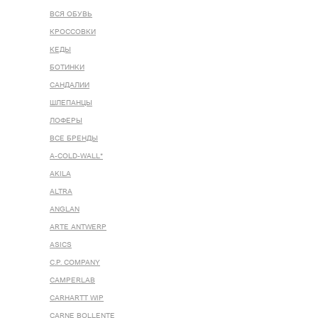
ВСЯ ОБУВЬ
КРОССОВКИ
КЕДЫ
БОТИНКИ
САНДАЛИИ
ШЛЕПАНЦЫ
ЛОФЕРЫ
ВСЕ БРЕНДЫ
A-COLD-WALL*
AKILA
ALTRA
ANGLAN
ARTE ANTWERP
ASICS
C.P. COMPANY
CAMPERLAB
CARHARTT WIP
CARNE BOLLENTE