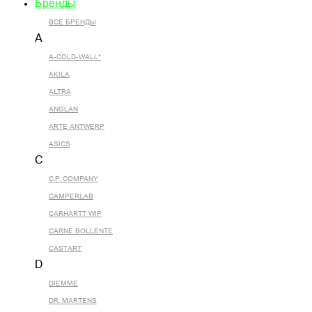
Бренды
ВСЕ БРЕНДЫ
A
A-COLD-WALL*
AKILA
ALTRA
ANGLAN
ARTE ANTWERP
ASICS
C
C.P. COMPANY
CAMPERLAB
CARHARTT WIP
CARNE BOLLENTE
CASTART
D
DIEMME
DR. MARTENS