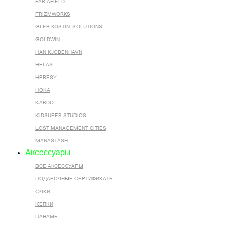
FAR AFIELD
FRIZMWORKS
GLEB KOSTIN .SOLUTIONS
GOLDWIN
HAN KJOBENHAVN
HELAS
HERESY
HOKA
KARDO
KIDSUPER STUDIOS
LOST MANAGEMENT CITIES
MANASTASH
Аксессуары
ВСЕ AКСЕССУАРЫ
ПОДАРОЧНЫЕ СЕРТИФИКАТЫ
ОЧКИ
КЕПКИ
ПАНАМЫ