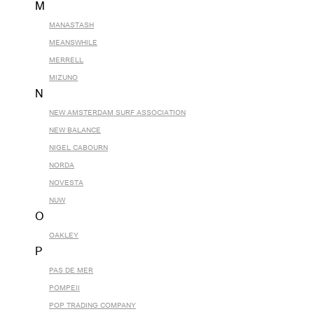
M
MANASTASH
MEANSWHILE
MERRELL
MIZUNO
N
NEW AMSTERDAM SURF ASSOCIATION
NEW BALANCE
NIGEL CABOURN
NORDA
NOVESTA
NUW
O
OAKLEY
P
PAS DE MER
POMPEII
POP TRADING COMPANY