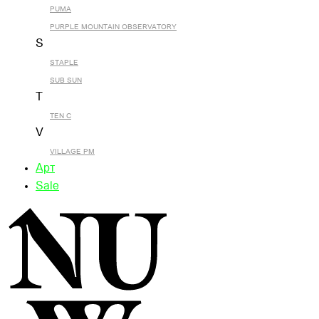
PUMA
PURPLE MOUNTAIN OBSERVATORY
S
STAPLE
SUB SUN
T
TEN C
V
VILLAGE PM
Арт
Sale