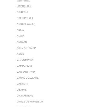
САНДАЛИИ
ШЛЕПАНЦЫ
ЛОФЕРЫ
ВСЕ БРЕНДЫ
A-COLD-WALL*
AKILA
ALTRA
ANGLAN
ARTE ANTWERP
ASICS
C.P. COMPANY
CAMPERLAB
CARHARTT WIP
CARNE BOLLENTE
CASTART
DIEMME
DR. MARTENS
DROLE DE MONSIEUR