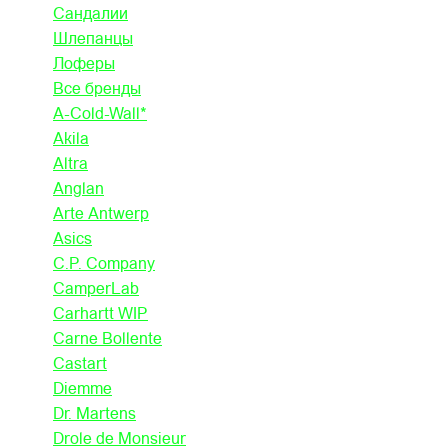
Сандалии
Шлепанцы
Лоферы
Все бренды
A-Cold-Wall*
Akila
Altra
Anglan
Arte Antwerp
Asics
C.P. Company
CamperLab
Carhartt WIP
Carne Bollente
Castart
Diemme
Dr. Martens
Drole de Monsieur