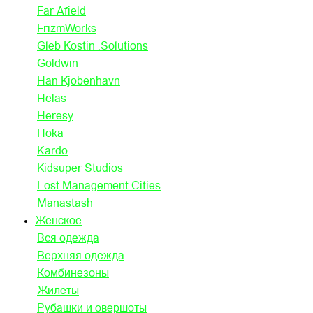
Far Afield
FrizmWorks
Gleb Kostin .Solutions
Goldwin
Han Kjobenhavn
Helas
Heresy
Hoka
Kardo
Kidsuper Studios
Lost Management Cities
Manastash
Женское
Вся одежда
Верхняя одежда
Комбинезоны
Жилеты
Рубашки и овершоты