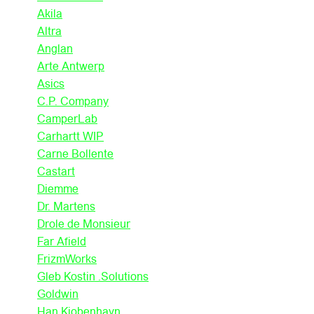
Akila
Altra
Anglan
Arte Antwerp
Asics
C.P. Company
CamperLab
Carhartt WIP
Carne Bollente
Castart
Diemme
Dr. Martens
Drole de Monsieur
Far Afield
FrizmWorks
Gleb Kostin .Solutions
Goldwin
Han Kjobenhavn