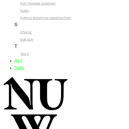
POP TRADING COMPANY
PUMA
PURPLE MOUNTAIN OBSERVATORY
S
STAPLE
SUB SUN
T
TEN C
Арт
Sale