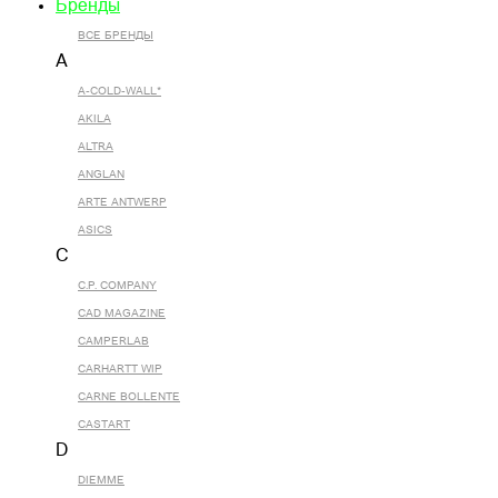
Бренды
ВСЕ БРЕНДЫ
A
A-COLD-WALL*
AKILA
ALTRA
ANGLAN
ARTE ANTWERP
ASICS
C
C.P. COMPANY
CAD MAGAZINE
CAMPERLAB
CARHARTT WIP
CARNE BOLLENTE
CASTART
D
DIEMME