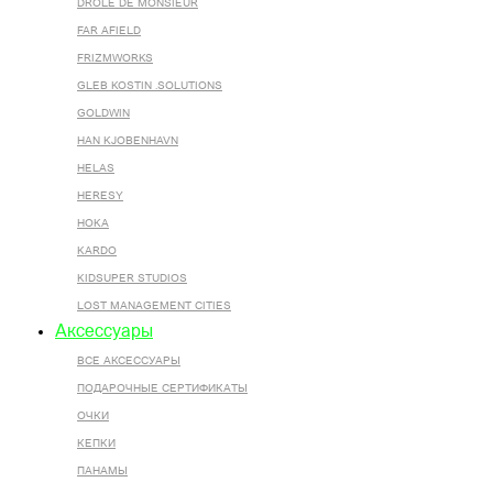
DROLE DE MONSIEUR
FAR AFIELD
FRIZMWORKS
GLEB KOSTIN .SOLUTIONS
GOLDWIN
HAN KJOBENHAVN
HELAS
HERESY
HOKA
KARDO
KIDSUPER STUDIOS
LOST MANAGEMENT CITIES
Аксессуары
ВСЕ AКСЕССУАРЫ
ПОДАРОЧНЫЕ СЕРТИФИКАТЫ
ОЧКИ
КЕПКИ
ПАНАМЫ