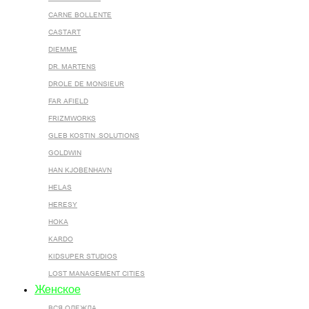
CARNE BOLLENTE
CASTART
DIEMME
DR. MARTENS
DROLE DE MONSIEUR
FAR AFIELD
FRIZMWORKS
GLEB KOSTIN .SOLUTIONS
GOLDWIN
HAN KJOBENHAVN
HELAS
HERESY
HOKA
KARDO
KIDSUPER STUDIOS
LOST MANAGEMENT CITIES
Женское
ВСЯ ОДЕЖДА