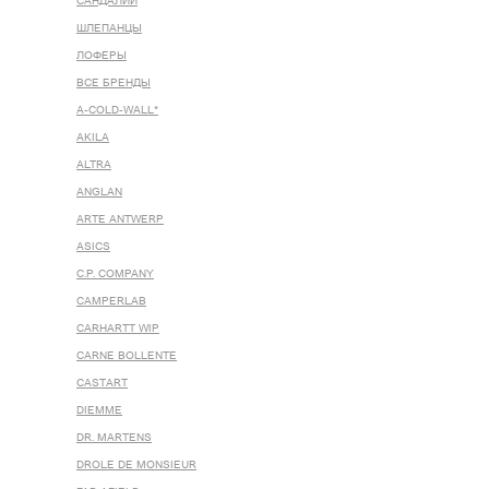
САНДАЛИИ
ШЛЕПАНЦЫ
ЛОФЕРЫ
ВСЕ БРЕНДЫ
A-COLD-WALL*
AKILA
ALTRA
ANGLAN
ARTE ANTWERP
ASICS
C.P. COMPANY
CAMPERLAB
CARHARTT WIP
CARNE BOLLENTE
CASTART
DIEMME
DR. MARTENS
DROLE DE MONSIEUR