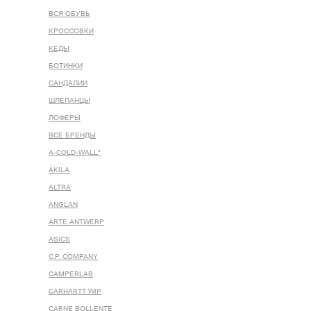
ВСЯ ОБУВЬ
КРОССОВКИ
КЕДЫ
БОТИНКИ
САНДАЛИИ
ШЛЕПАНЦЫ
ЛОФЕРЫ
ВСЕ БРЕНДЫ
A-COLD-WALL*
AKILA
ALTRA
ANGLAN
ARTE ANTWERP
ASICS
C.P. COMPANY
CAMPERLAB
CARHARTT WIP
CARNE BOLLENTE