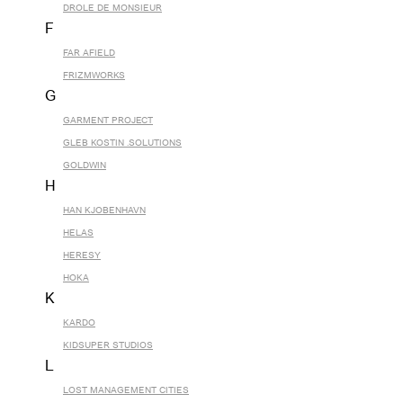
DROLE DE MONSIEUR
F
FAR AFIELD
FRIZMWORKS
G
GARMENT PROJECT
GLEB KOSTIN .SOLUTIONS
GOLDWIN
H
HAN KJOBENHAVN
HELAS
HERESY
HOKA
K
KARDO
KIDSUPER STUDIOS
L
LOST MANAGEMENT CITIES