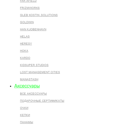
FAR AFIELD
FRIZMWORKS
GLEB KOSTIN .SOLUTIONS
GOLDWIN
HAN KJOBENHAVN
HELAS
HERESY
HOKA
KARDO
KIDSUPER STUDIOS
LOST MANAGEMENT CITIES
MANASTASH
Аксессуары
ВСЕ AКСЕССУАРЫ
ПОДАРОЧНЫЕ СЕРТИФИКАТЫ
ОЧКИ
КЕПКИ
ПАНАМЫ