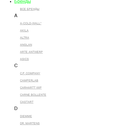
Бренды
ВСЕ БРЕНДЫ
A
A-COLD-WALL*
AKILA
ALTRA
ANGLAN
ARTE ANTWERP
ASICS
C
C.P. COMPANY
CAMPERLAB
CARHARTT WIP
CARNE BOLLENTE
CASTART
D
DIEMME
DR. MARTENS