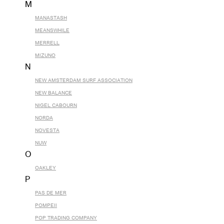
M
MANASTASH
MEANSWHILE
MERRELL
MIZUNO
N
NEW AMSTERDAM SURF ASSOCIATION
NEW BALANCE
NIGEL CABOURN
NORDA
NOVESTA
NUW
O
OAKLEY
P
PAS DE MER
POMPEII
POP TRADING COMPANY