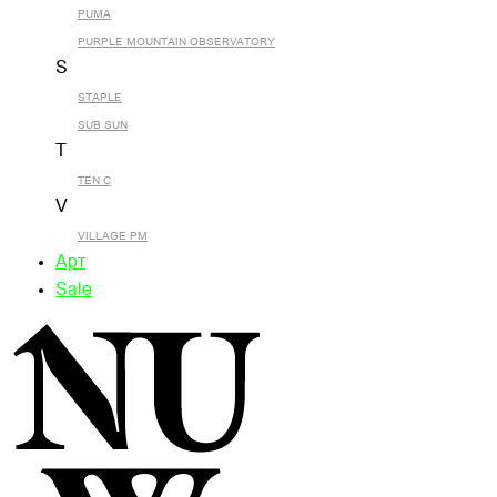
PUMA
PURPLE MOUNTAIN OBSERVATORY
S
STAPLE
SUB SUN
T
TEN C
V
VILLAGE PM
Арт
Sale