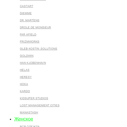
CASTART
DIEMME
DR. MARTENS
DROLE DE MONSIEUR
FAR AFIELD
FRIZMWORKS
GLEB KOSTIN .SOLUTIONS
GOLDWIN
HAN KJOBENHAVN
HELAS
HERESY
HOKA
KARDO
KIDSUPER STUDIOS
LOST MANAGEMENT CITIES
MANASTASH
Женское
ВСЯ ОДЕЖДА