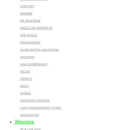
CASTART
DIEMME
DR. MARTENS
DROLE DE MONSIEUR
FAR AFIELD
FRIZMWORKS
GLEB KOSTIN .SOLUTIONS
GOLDWIN
HAN KJOBENHAVN
HELAS
HERESY
HOKA
KARDO
KIDSUPER STUDIOS
LOST MANAGEMENT CITIES
MANASTASH
Женское
ВСЯ ОДЕЖДА