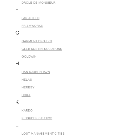
DROLE DE MONSIEUR
F
FAR AFIELD
FRIZMWORKS
G
GARMENT PROJECT
GLEB KOSTIN .SOLUTIONS
GOLDWIN
H
HAN KJOBENHAVN
HELAS
HERESY
HOKA
K
KARDO
KIDSUPER STUDIOS
L
LOST MANAGEMENT CITIES