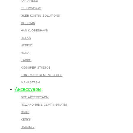
FAR AFIELD
FRIZMWORKS
GLEB KOSTIN .SOLUTIONS
GOLDWIN
HAN KJOBENHAVN
HELAS
HERESY
HOKA
KARDO
KIDSUPER STUDIOS
LOST MANAGEMENT CITIES
MANASTASH
Аксессуары
ВСЕ AКСЕССУАРЫ
ПОДАРОЧНЫЕ СЕРТИФИКАТЫ
ОЧКИ
КЕПКИ
ПАНАМЫ