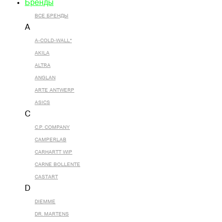
Бренды
ВСЕ БРЕНДЫ
A
A-COLD-WALL*
AKILA
ALTRA
ANGLAN
ARTE ANTWERP
ASICS
C
C.P. COMPANY
CAMPERLAB
CARHARTT WIP
CARNE BOLLENTE
CASTART
D
DIEMME
DR. MARTENS