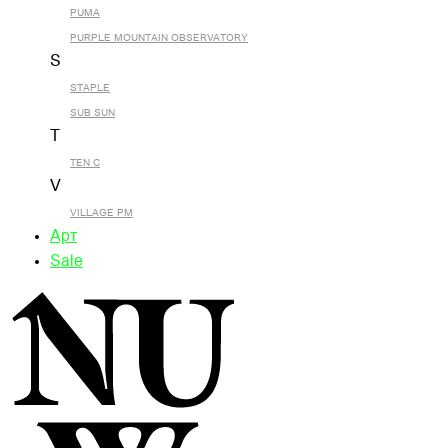
PUMA
PURPLE MOUNTAIN OBSERVATORY
S
STAPLE
SUB SUN
T
TEN C
V
VILLAGE PM
Арт
Sale