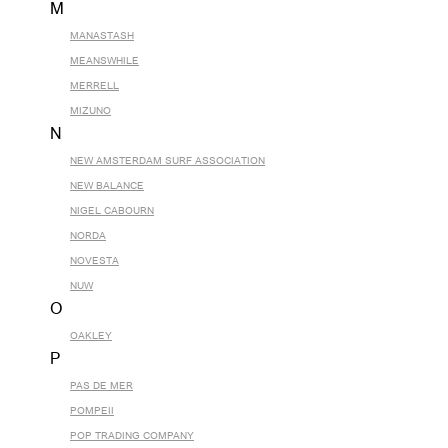
M
MANASTASH
MEANSWHILE
MERRELL
MIZUNO
N
NEW AMSTERDAM SURF ASSOCIATION
NEW BALANCE
NIGEL CABOURN
NORDA
NOVESTA
NUW
O
OAKLEY
P
PAS DE MER
POMPEII
POP TRADING COMPANY