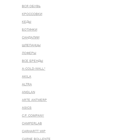
ВСЯ ОБУВЬ
КРОССОВКИ
КЕДЫ
БОТИНКИ
САНДАЛИИ
ШЛЕПАНЦЫ
ЛОФЕРЫ
ВСЕ БРЕНДЫ
A-COLD-WALL*
AKILA
ALTRA
ANGLAN
ARTE ANTWERP
ASICS
C.P. COMPANY
CAMPERLAB
CARHARTT WIP
CARNE BOLLENTE