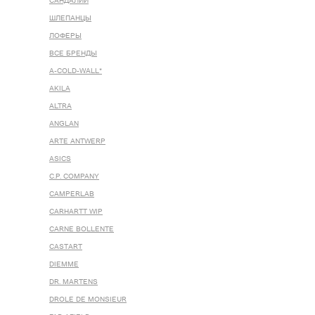
САНДАЛИИ
ШЛЕПАНЦЫ
ЛОФЕРЫ
ВСЕ БРЕНДЫ
A-COLD-WALL*
AKILA
ALTRA
ANGLAN
ARTE ANTWERP
ASICS
C.P. COMPANY
CAMPERLAB
CARHARTT WIP
CARNE BOLLENTE
CASTART
DIEMME
DR. MARTENS
DROLE DE MONSIEUR