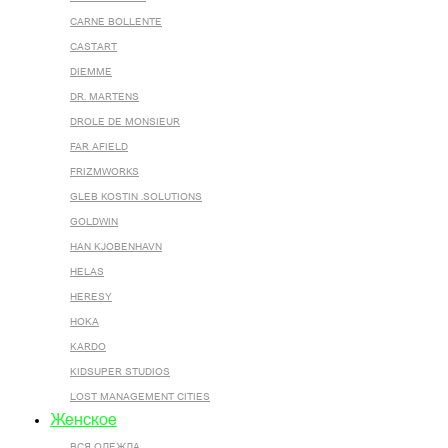
CARNE BOLLENTE
CASTART
DIEMME
DR. MARTENS
DROLE DE MONSIEUR
FAR AFIELD
FRIZMWORKS
GLEB KOSTIN .SOLUTIONS
GOLDWIN
HAN KJOBENHAVN
HELAS
HERESY
HOKA
KARDO
KIDSUPER STUDIOS
LOST MANAGEMENT CITIES
Женское
ВСЯ ОДЕЖДА