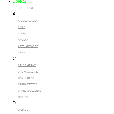
Бренды
ВСЕ БРЕНДЫ
A
A-COLD-WALL*
AKILA
ALTRA
ANGLAN
ARTE ANTWERP
ASICS
C
C.P. COMPANY
CAD MAGAZINE
CAMPERLAB
CARHARTT WIP
CARNE BOLLENTE
CASTART
D
DIEMME