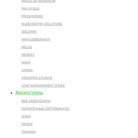
DROLE DE MONSIEUR
FAR AFIELD
FRIZMWORKS
GLEB KOSTIN .SOLUTIONS
GOLDWIN
HAN KJOBENHAVN
HELAS
HERESY
HOKA
KARDO
KIDSUPER STUDIOS
LOST MANAGEMENT CITIES
Аксессуары
ВСЕ AКСЕССУАРЫ
ПОДАРОЧНЫЕ СЕРТИФИКАТЫ
ОЧКИ
КЕПКИ
ПАНАМЫ