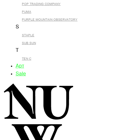
POP TRADING COMPANY
PUMA
PURPLE MOUNTAIN OBSERVATORY
S
STAPLE
SUB SUN
T
TEN C
Арт
Sale