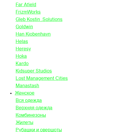
Far Afield
FrizmWorks
Gleb Kostin .Solutions
Goldwin
Han Kjobenhavn
Helas
Heresy
Hoka
Kardo
Kidsuper Studios
Lost Management Cities
Manastash
Женское
Вся одежда
Верхняя одежда
Комбинезоны
Жилеты
Рубашки и овершоты