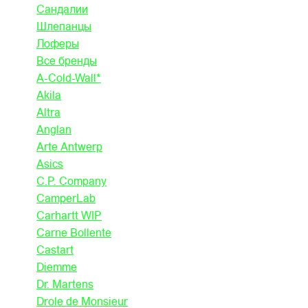
Сандалии
Шлепанцы
Лоферы
Все бренды
A-Cold-Wall*
Akila
Altra
Anglan
Arte Antwerp
Asics
C.P. Company
CamperLab
Carhartt WIP
Carne Bollente
Castart
Diemme
Dr. Martens
Drole de Monsieur