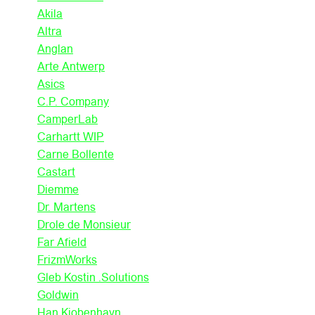
Akila
Altra
Anglan
Arte Antwerp
Asics
C.P. Company
CamperLab
Carhartt WIP
Carne Bollente
Castart
Diemme
Dr. Martens
Drole de Monsieur
Far Afield
FrizmWorks
Gleb Kostin .Solutions
Goldwin
Han Kjobenhavn