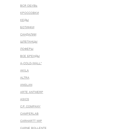
ВСЯ ОБУВЬ
КРОССОВКИ
КЕДЫ
БОТИНКИ
САНДАЛИИ
ШЛЕПАНЦЫ
ЛОФЕРЫ
ВСЕ БРЕНДЫ
A-COLD-WALL*
AKILA
ALTRA
ANGLAN
ARTE ANTWERP
ASICS
C.P. COMPANY
CAMPERLAB
CARHARTT WIP
CARNE BOLLENTE