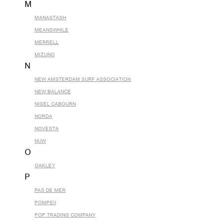
M
MANASTASH
MEANSWHILE
MERRELL
MIZUNO
N
NEW AMSTERDAM SURF ASSOCIATION
NEW BALANCE
NIGEL CABOURN
NORDA
NOVESTA
NUW
O
OAKLEY
P
PAS DE MER
POMPEII
POP TRADING COMPANY