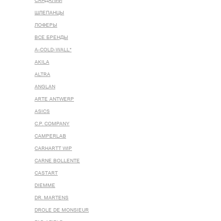
САНДАЛИИ
ШЛЕПАНЦЫ
ЛОФЕРЫ
ВСЕ БРЕНДЫ
A-COLD-WALL*
AKILA
ALTRA
ANGLAN
ARTE ANTWERP
ASICS
C.P. COMPANY
CAMPERLAB
CARHARTT WIP
CARNE BOLLENTE
CASTART
DIEMME
DR. MARTENS
DROLE DE MONSIEUR