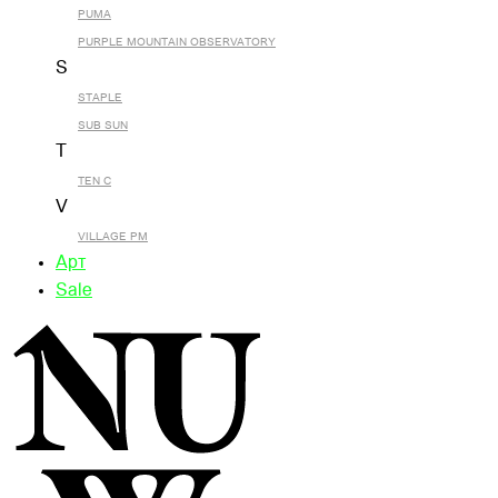
PUMA
PURPLE MOUNTAIN OBSERVATORY
S
STAPLE
SUB SUN
T
TEN C
V
VILLAGE PM
Арт
Sale