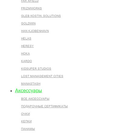
FAR AFIELD
FRIZMWORKS
GLEB KOSTIN .SOLUTIONS
GOLDWIN
HAN KJOBENHAVN
HELAS
HERESY
HOKA
KARDO
KIDSUPER STUDIOS
LOST MANAGEMENT CITIES
MANASTASH
Аксессуары
ВСЕ AКСЕССУАРЫ
ПОДАРОЧНЫЕ СЕРТИФИКАТЫ
ОЧКИ
КЕПКИ
ПАНАМЫ