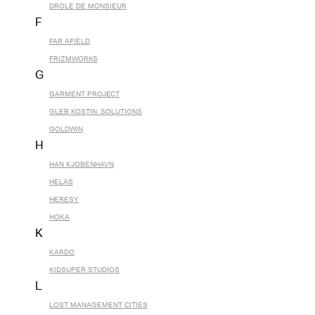
DROLE DE MONSIEUR
F
FAR AFIELD
FRIZMWORKS
G
GARMENT PROJECT
GLEB KOSTIN .SOLUTIONS
GOLDWIN
H
HAN KJOBENHAVN
HELAS
HERESY
HOKA
K
KARDO
KIDSUPER STUDIOS
L
LOST MANAGEMENT CITIES