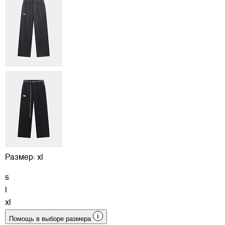
Размер:
xl
s
l
xl
Помощь в выборе размера