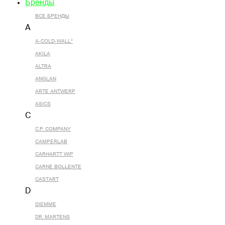
Бренды
ВСЕ БРЕНДЫ
A
A-COLD-WALL*
AKILA
ALTRA
ANGLAN
ARTE ANTWERP
ASICS
C
C.P. COMPANY
CAMPERLAB
CARHARTT WIP
CARNE BOLLENTE
CASTART
D
DIEMME
DR. MARTENS