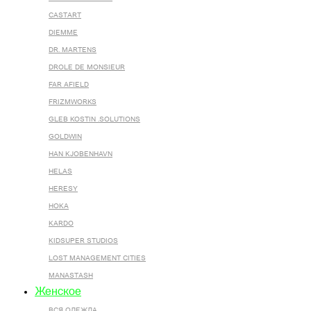
CASTART
DIEMME
DR. MARTENS
DROLE DE MONSIEUR
FAR AFIELD
FRIZMWORKS
GLEB KOSTIN .SOLUTIONS
GOLDWIN
HAN KJOBENHAVN
HELAS
HERESY
HOKA
KARDO
KIDSUPER STUDIOS
LOST MANAGEMENT CITIES
MANASTASH
Женское
ВСЯ ОДЕЖДА