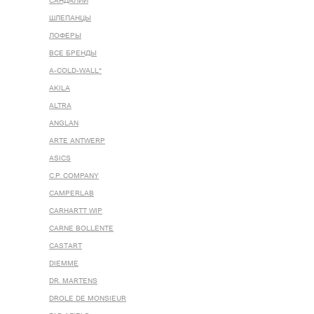
САНДАЛИИ
ШЛЕПАНЦЫ
ЛОФЕРЫ
ВСЕ БРЕНДЫ
A-COLD-WALL*
AKILA
ALTRA
ANGLAN
ARTE ANTWERP
ASICS
C.P. COMPANY
CAMPERLAB
CARHARTT WIP
CARNE BOLLENTE
CASTART
DIEMME
DR. MARTENS
DROLE DE MONSIEUR