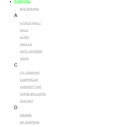
Бренды
ВСЕ БРЕНДЫ
A
A-COLD-WALL*
AKILA
ALTRA
ANGLAN
ARTE ANTWERP
ASICS
C
C.P. COMPANY
CAMPERLAB
CARHARTT WIP
CARNE BOLLENTE
CASTART
D
DIEMME
DR. MARTENS