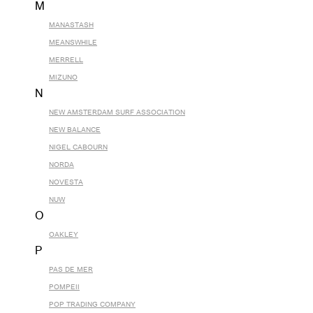
M
MANASTASH
MEANSWHILE
MERRELL
MIZUNO
N
NEW AMSTERDAM SURF ASSOCIATION
NEW BALANCE
NIGEL CABOURN
NORDA
NOVESTA
NUW
O
OAKLEY
P
PAS DE MER
POMPEII
POP TRADING COMPANY