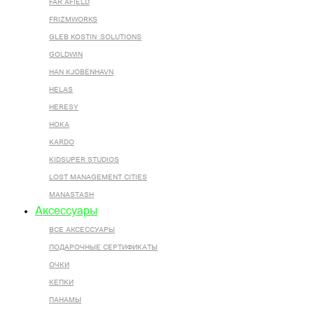
FAR AFIELD
FRIZMWORKS
GLEB KOSTIN .SOLUTIONS
GOLDWIN
HAN KJOBENHAVN
HELAS
HERESY
HOKA
KARDO
KIDSUPER STUDIOS
LOST MANAGEMENT CITIES
MANASTASH
Аксессуары
ВСЕ AКСЕССУАРЫ
ПОДАРОЧНЫЕ СЕРТИФИКАТЫ
ОЧКИ
КЕПКИ
ПАНАМЫ