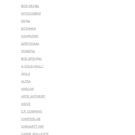
ВСЯ ОБУВЬ
КРОССОВКИ
КЕДЫ
БОТИНКИ
САНДАЛИИ
ШЛЕПАНЦЫ
ЛОФЕРЫ
ВСЕ БРЕНДЫ
A-COLD-WALL*
AKILA
ALTRA
ANGLAN
ARTE ANTWERP
ASICS
C.P. COMPANY
CAMPERLAB
CARHARTT WIP
CARNE BOLLENTE