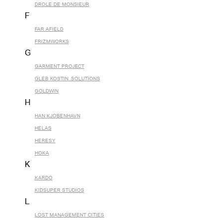
DROLE DE MONSIEUR
F
FAR AFIELD
FRIZMWORKS
G
GARMENT PROJECT
GLEB KOSTIN .SOLUTIONS
GOLDWIN
H
HAN KJOBENHAVN
HELAS
HERESY
HOKA
K
KARDO
KIDSUPER STUDIOS
L
LOST MANAGEMENT CITIES