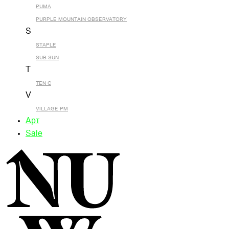
PUMA
PURPLE MOUNTAIN OBSERVATORY
S
STAPLE
SUB SUN
T
TEN C
V
VILLAGE PM
Арт
Sale