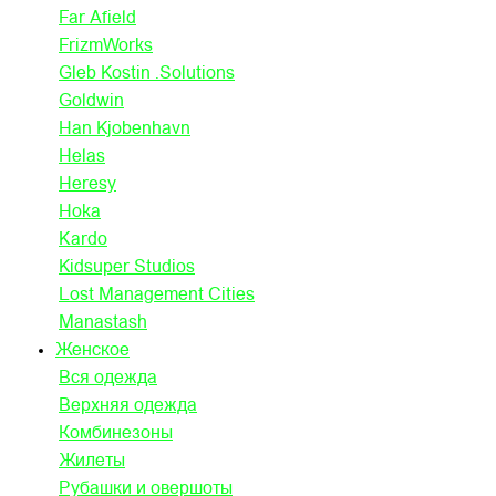
Far Afield
FrizmWorks
Gleb Kostin .Solutions
Goldwin
Han Kjobenhavn
Helas
Heresy
Hoka
Kardo
Kidsuper Studios
Lost Management Cities
Manastash
Женское
Вся одежда
Верхняя одежда
Комбинезоны
Жилеты
Рубашки и овершоты