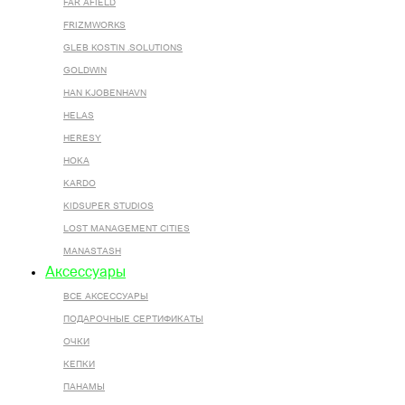
FAR AFIELD
FRIZMWORKS
GLEB KOSTIN .SOLUTIONS
GOLDWIN
HAN KJOBENHAVN
HELAS
HERESY
HOKA
KARDO
KIDSUPER STUDIOS
LOST MANAGEMENT CITIES
MANASTASH
Аксессуары
ВСЕ AКСЕССУАРЫ
ПОДАРОЧНЫЕ СЕРТИФИКАТЫ
ОЧКИ
КЕПКИ
ПАНАМЫ