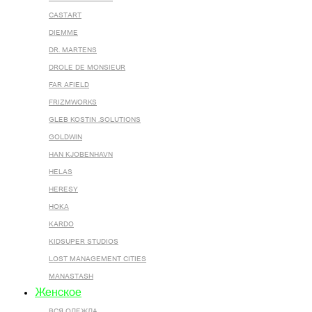
CASTART
DIEMME
DR. MARTENS
DROLE DE MONSIEUR
FAR AFIELD
FRIZMWORKS
GLEB KOSTIN .SOLUTIONS
GOLDWIN
HAN KJOBENHAVN
HELAS
HERESY
HOKA
KARDO
KIDSUPER STUDIOS
LOST MANAGEMENT CITIES
MANASTASH
Женское
ВСЯ ОДЕЖДА