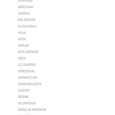
САНДАЛИИ
ШЛЕПАНЦЫ
ЛОФЕРЫ
ВСЕ БРЕНДЫ
A-COLD-WALL*
AKILA
ALTRA
ANGLAN
ARTE ANTWERP
ASICS
C.P. COMPANY
CAMPERLAB
CARHARTT WIP
CARNE BOLLENTE
CASTART
DIEMME
DR. MARTENS
DROLE DE MONSIEUR