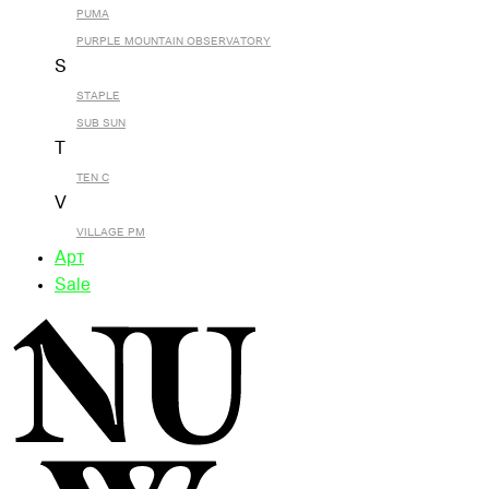
PUMA
PURPLE MOUNTAIN OBSERVATORY
S
STAPLE
SUB SUN
T
TEN C
V
VILLAGE PM
Арт
Sale