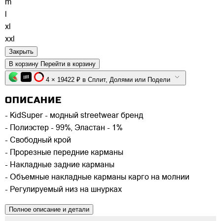
m
l
xl
xxl
Закрыть
В корзину
Перейти в корзину
4 × 19422 ₽ в Сплит, Долями или Подели
ОПИСАНИЕ
- KidSuper - модный streetwear бренд
- Полиэстер - 99%, Эластан - 1%
- Свободный крой
- Прорезные передние карманы
- Накладные задние карманы
- Объемные накладные карманы карго на молнии
- Регулируемый низ на шнурках
Полное описание и детали