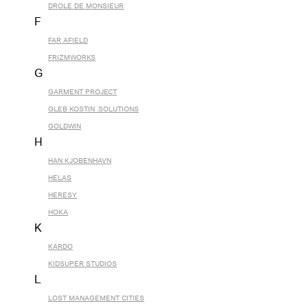
DROLE DE MONSIEUR
F
FAR AFIELD
FRIZMWORKS
G
GARMENT PROJECT
GLEB KOSTIN .SOLUTIONS
GOLDWIN
H
HAN KJOBENHAVN
HELAS
HERESY
HOKA
K
KARDO
KIDSUPER STUDIOS
L
LOST MANAGEMENT CITIES