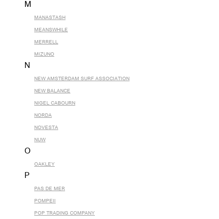
M
MANASTASH
MEANSWHILE
MERRELL
MIZUNO
N
NEW AMSTERDAM SURF ASSOCIATION
NEW BALANCE
NIGEL CABOURN
NORDA
NOVESTA
NUW
O
OAKLEY
P
PAS DE MER
POMPEII
POP TRADING COMPANY