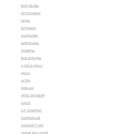
ВСЯ ОБУВЬ
КРОССОВКИ
КЕДЫ
БОТИНКИ
САНДАЛИИ
ШЛЕПАНЦЫ
ЛОФЕРЫ
ВСЕ БРЕНДЫ
A-COLD-WALL*
AKILA
ALTRA
ANGLAN
ARTE ANTWERP
ASICS
C.P. COMPANY
CAMPERLAB
CARHARTT WIP
CARNE BOLLENTE