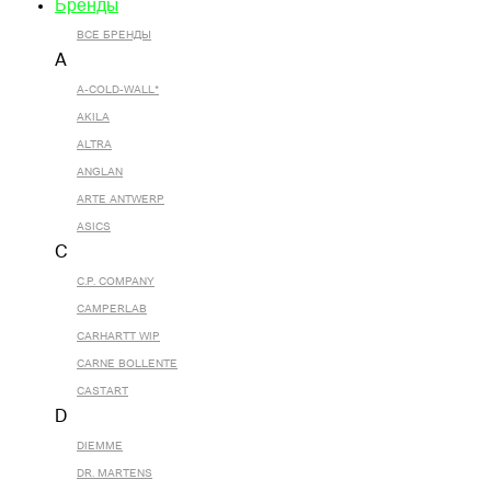
Бренды
ВСЕ БРЕНДЫ
A
A-COLD-WALL*
AKILA
ALTRA
ANGLAN
ARTE ANTWERP
ASICS
C
C.P. COMPANY
CAMPERLAB
CARHARTT WIP
CARNE BOLLENTE
CASTART
D
DIEMME
DR. MARTENS