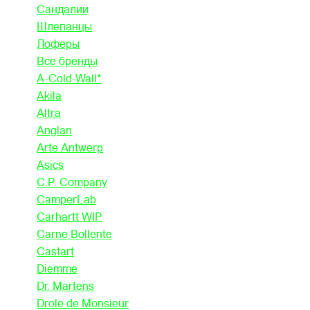
Сандалии
Шлепанцы
Лоферы
Все бренды
A-Cold-Wall*
Akila
Altra
Anglan
Arte Antwerp
Asics
C.P. Company
CamperLab
Carhartt WIP
Carne Bollente
Castart
Diemme
Dr. Martens
Drole de Monsieur