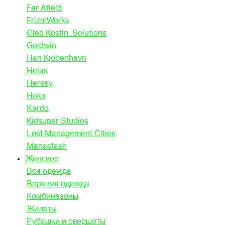
Far Afield
FrizmWorks
Gleb Kostin .Solutions
Goldwin
Han Kjobenhavn
Helas
Heresy
Hoka
Kardo
Kidsuper Studios
Lost Management Cities
Manastash
Женское
Вся одежда
Верхняя одежда
Комбинезоны
Жилеты
Рубашки и овершоты