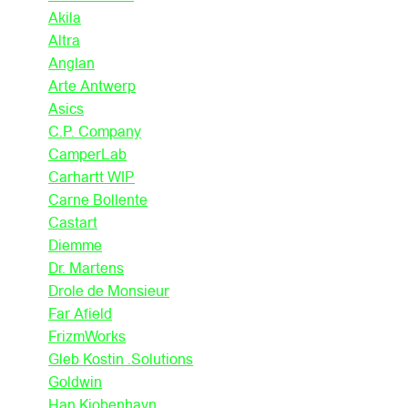
Akila
Altra
Anglan
Arte Antwerp
Asics
C.P. Company
CamperLab
Carhartt WIP
Carne Bollente
Castart
Diemme
Dr. Martens
Drole de Monsieur
Far Afield
FrizmWorks
Gleb Kostin .Solutions
Goldwin
Han Kjobenhavn