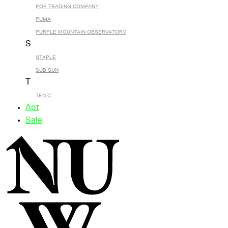
POP TRADING COMPANY
PUMA
PURPLE MOUNTAIN OBSERVATORY
S
STAPLE
SUB SUN
T
TEN C
Арт
Sale