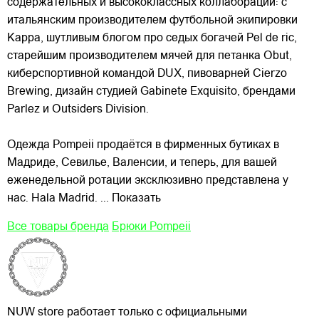
содержательных и высококлассных коллабораций: с
итальянским производителем футбольной экипировки
Kappa, шутливым блогом про седых богачей Pel de ric,
старейшим производителем мячей для петанка Obut,
киберспортивной командой DUX, пивоварней Cierzo
Brewing, дизайн студией Gabinete Exquisito, брендами
Parlez и Outsiders Division.
Одежда Pompeii продаётся в фирменных бутиках в
Мадриде, Севилье, Валенсии, и теперь, для вашей
еженедельной ротации эксклюзивно представлена у
нас. Hala Madrid.
... Показать
Все товары бренда
Брюки Pompeii
NUW store работает только с официальными