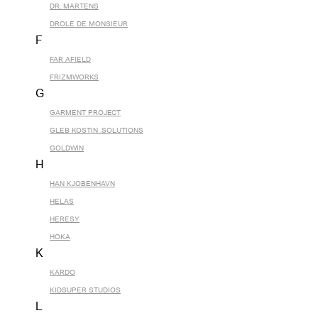
DR. MARTENS
DROLE DE MONSIEUR
F
FAR AFIELD
FRIZMWORKS
G
GARMENT PROJECT
GLEB KOSTIN .SOLUTIONS
GOLDWIN
H
HAN KJOBENHAVN
HELAS
HERESY
HOKA
K
KARDO
KIDSUPER STUDIOS
L