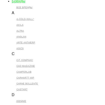
Бренды
ВСЕ БРЕНДЫ
A
A-COLD-WALL*
AKILA
ALTRA
ANGLAN
ARTE ANTWERP
ASICS
C
C.P. COMPANY
CAD MAGAZINE
CAMPERLAB
CARHARTT WIP
CARNE BOLLENTE
CASTART
D
DIEMME