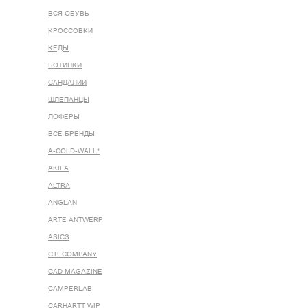
ВСЯ ОБУВЬ
КРОССОВКИ
КЕДЫ
БОТИНКИ
САНДАЛИИ
ШЛЕПАНЦЫ
ЛОФЕРЫ
ВСЕ БРЕНДЫ
A-COLD-WALL*
AKILA
ALTRA
ANGLAN
ARTE ANTWERP
ASICS
C.P. COMPANY
CAD MAGAZINE
CAMPERLAB
CARHARTT WIP