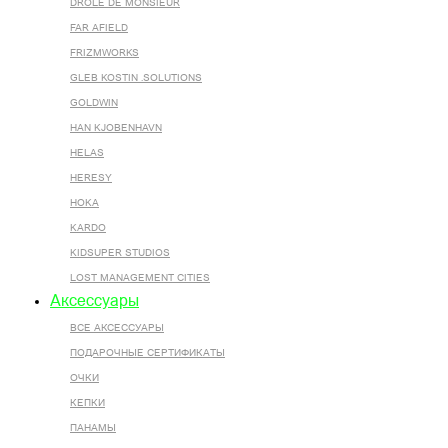
DROLE DE MONSIEUR
FAR AFIELD
FRIZMWORKS
GLEB KOSTIN .SOLUTIONS
GOLDWIN
HAN KJOBENHAVN
HELAS
HERESY
HOKA
KARDO
KIDSUPER STUDIOS
LOST MANAGEMENT CITIES
Аксессуары
ВСЕ AКСЕССУАРЫ
ПОДАРОЧНЫЕ СЕРТИФИКАТЫ
ОЧКИ
КЕПКИ
ПАНАМЫ