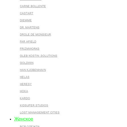
CARNE BOLLENTE
CASTART
DIEMME
DR. MARTENS
DROLE DE MONSIEUR
FAR AFIELD
FRIZMWORKS
GLEB KOSTIN .SOLUTIONS
GOLDWIN
HAN KJOBENHAVN
HELAS
HERESY
HOKA
KARDO
KIDSUPER STUDIOS
LOST MANAGEMENT CITIES
Женское
ВСЯ ОДЕЖДА