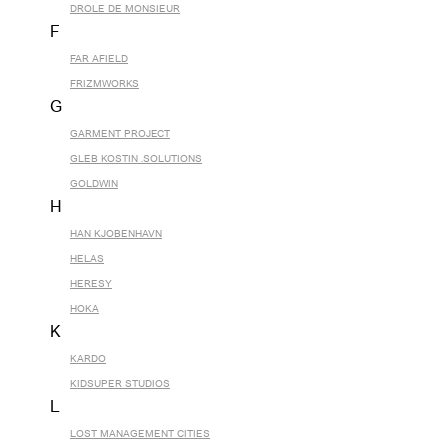
DROLE DE MONSIEUR
F
FAR AFIELD
FRIZMWORKS
G
GARMENT PROJECT
GLEB KOSTIN .SOLUTIONS
GOLDWIN
H
HAN KJOBENHAVN
HELAS
HERESY
HOKA
K
KARDO
KIDSUPER STUDIOS
L
LOST MANAGEMENT CITIES