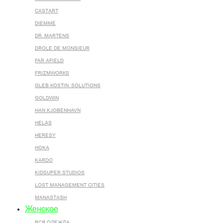
CASTART
DIEMME
DR. MARTENS
DROLE DE MONSIEUR
FAR AFIELD
FRIZMWORKS
GLEB KOSTIN .SOLUTIONS
GOLDWIN
HAN KJOBENHAVN
HELAS
HERESY
HOKA
KARDO
KIDSUPER STUDIOS
LOST MANAGEMENT CITIES
MANASTASH
Женское
ВСЯ ОДЕЖДА