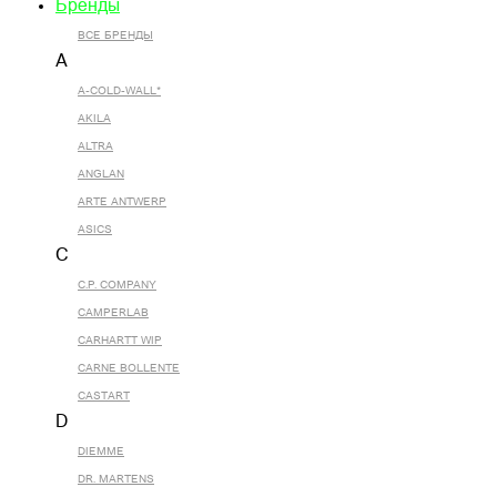
Бренды
ВСЕ БРЕНДЫ
A
A-COLD-WALL*
AKILA
ALTRA
ANGLAN
ARTE ANTWERP
ASICS
C
C.P. COMPANY
CAMPERLAB
CARHARTT WIP
CARNE BOLLENTE
CASTART
D
DIEMME
DR. MARTENS