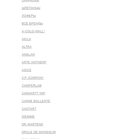
САНДАЛИИ
ШЛЕПАНЦЫ
ЛОФЕРЫ
ВСЕ БРЕНДЫ
A-COLD-WALL*
AKILA
ALTRA
ANGLAN
ARTE ANTWERP
ASICS
C.P. COMPANY
CAMPERLAB
CARHARTT WIP
CARNE BOLLENTE
CASTART
DIEMME
DR. MARTENS
DROLE DE MONSIEUR