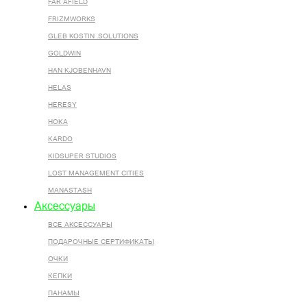
FAR AFIELD
FRIZMWORKS
GLEB KOSTIN .SOLUTIONS
GOLDWIN
HAN KJOBENHAVN
HELAS
HERESY
HOKA
KARDO
KIDSUPER STUDIOS
LOST MANAGEMENT CITIES
MANASTASH
Аксессуары
ВСЕ AКСЕССУАРЫ
ПОДАРОЧНЫЕ СЕРТИФИКАТЫ
ОЧКИ
КЕПКИ
ПАНАМЫ