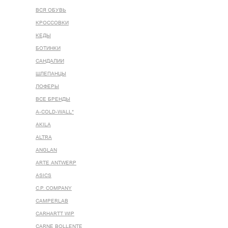
ВСЯ ОБУВЬ
КРОССОВКИ
КЕДЫ
БОТИНКИ
САНДАЛИИ
ШЛЕПАНЦЫ
ЛОФЕРЫ
ВСЕ БРЕНДЫ
A-COLD-WALL*
AKILA
ALTRA
ANGLAN
ARTE ANTWERP
ASICS
C.P. COMPANY
CAMPERLAB
CARHARTT WIP
CARNE BOLLENTE