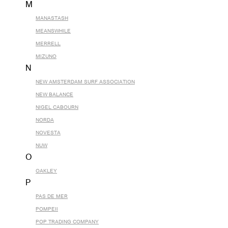
M
MANASTASH
MEANSWHILE
MERRELL
MIZUNO
N
NEW AMSTERDAM SURF ASSOCIATION
NEW BALANCE
NIGEL CABOURN
NORDA
NOVESTA
NUW
O
OAKLEY
P
PAS DE MER
POMPEII
POP TRADING COMPANY