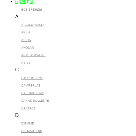
Бренды
ВСЕ БРЕНДЫ
A
A-COLD-WALL*
AKILA
ALTRA
ANGLAN
ARTE ANTWERP
ASICS
C
C.P. COMPANY
CAMPERLAB
CARHARTT WIP
CARNE BOLLENTE
CASTART
D
DIEMME
DR. MARTENS