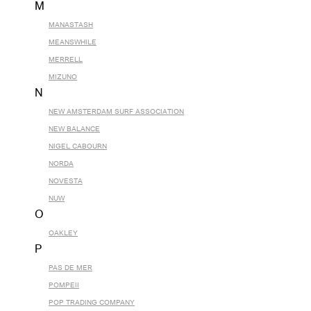
M
MANASTASH
MEANSWHILE
MERRELL
MIZUNO
N
NEW AMSTERDAM SURF ASSOCIATION
NEW BALANCE
NIGEL CABOURN
NORDA
NOVESTA
NUW
O
OAKLEY
P
PAS DE MER
POMPEII
POP TRADING COMPANY