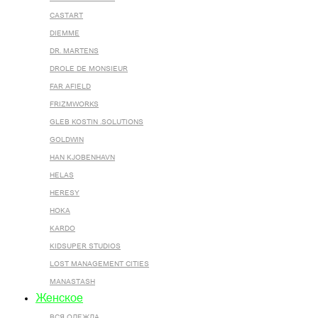
CASTART
DIEMME
DR. MARTENS
DROLE DE MONSIEUR
FAR AFIELD
FRIZMWORKS
GLEB KOSTIN .SOLUTIONS
GOLDWIN
HAN KJOBENHAVN
HELAS
HERESY
HOKA
KARDO
KIDSUPER STUDIOS
LOST MANAGEMENT CITIES
MANASTASH
Женское
ВСЯ ОДЕЖДА