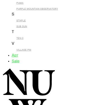
PUMA
PURPLE MOUNTAIN OBSERVATORY
S
STAPLE
SUB SUN
T
TEN C
V
VILLAGE PM
Арт
Sale