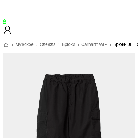
0
Мужское
Одежда
Брюки
Carhartt WIP
Брюки JET