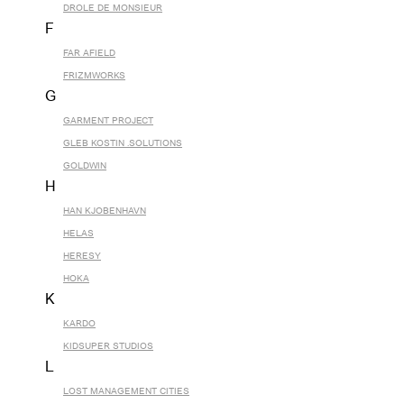
DROLE DE MONSIEUR
F
FAR AFIELD
FRIZMWORKS
G
GARMENT PROJECT
GLEB KOSTIN .SOLUTIONS
GOLDWIN
H
HAN KJOBENHAVN
HELAS
HERESY
HOKA
K
KARDO
KIDSUPER STUDIOS
L
LOST MANAGEMENT CITIES