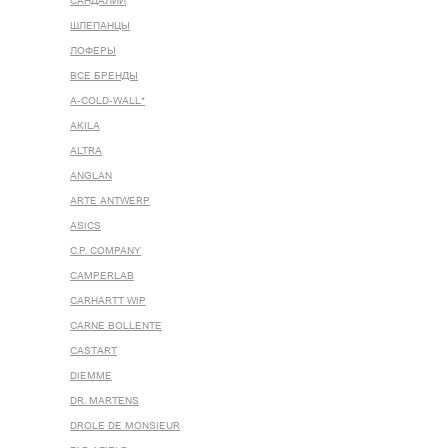
САНДАЛИИ
ШЛЕПАНЦЫ
ЛОФЕРЫ
ВСЕ БРЕНДЫ
A-COLD-WALL*
AKILA
ALTRA
ANGLAN
ARTE ANTWERP
ASICS
C.P. COMPANY
CAMPERLAB
CARHARTT WIP
CARNE BOLLENTE
CASTART
DIEMME
DR. MARTENS
DROLE DE MONSIEUR