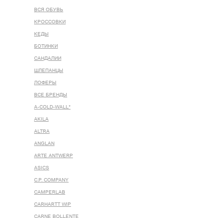
ВСЯ ОБУВЬ
КРОССОВКИ
КЕДЫ
БОТИНКИ
САНДАЛИИ
ШЛЕПАНЦЫ
ЛОФЕРЫ
ВСЕ БРЕНДЫ
A-COLD-WALL*
AKILA
ALTRA
ANGLAN
ARTE ANTWERP
ASICS
C.P. COMPANY
CAMPERLAB
CARHARTT WIP
CARNE BOLLENTE