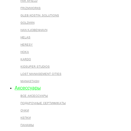
FAR AFIELD
FRIZMWORKS
GLEB KOSTIN .SOLUTIONS
GOLDWIN
HAN KJOBENHAVN
HELAS
HERESY
HOKA
KARDO
KIDSUPER STUDIOS
LOST MANAGEMENT CITIES
MANASTASH
Аксессуары
ВСЕ AКСЕССУАРЫ
ПОДАРОЧНЫЕ СЕРТИФИКАТЫ
ОЧКИ
КЕПКИ
ПАНАМЫ