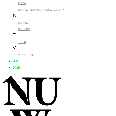
PUMA
PURPLE MOUNTAIN OBSERVATORY
S
STAPLE
SUB SUN
T
TEN C
V
VILLAGE PM
Арт
Sale