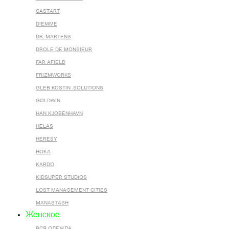
CASTART
DIEMME
DR. MARTENS
DROLE DE MONSIEUR
FAR AFIELD
FRIZMWORKS
GLEB KOSTIN .SOLUTIONS
GOLDWIN
HAN KJOBENHAVN
HELAS
HERESY
HOKA
KARDO
KIDSUPER STUDIOS
LOST MANAGEMENT CITIES
MANASTASH
Женское
ВСЯ ОДЕЖДА