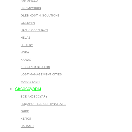
FAR AFIELD
FRIZMWORKS
GLEB KOSTIN .SOLUTIONS
GOLDWIN
HAN KJOBENHAVN
HELAS
HERESY
HOKA
KARDO
KIDSUPER STUDIOS
LOST MANAGEMENT CITIES
MANASTASH
Аксессуары
ВСЕ AКСЕССУАРЫ
ПОДАРОЧНЫЕ СЕРТИФИКАТЫ
ОЧКИ
КЕПКИ
ПАНАМЫ