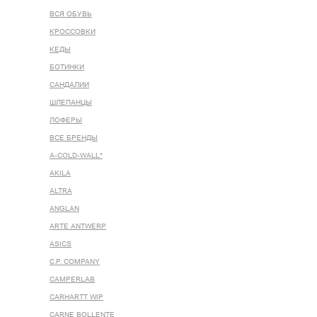
ВСЯ ОБУВЬ
КРОССОВКИ
КЕДЫ
БОТИНКИ
САНДАЛИИ
ШЛЕПАНЦЫ
ЛОФЕРЫ
ВСЕ БРЕНДЫ
A-COLD-WALL*
AKILA
ALTRA
ANGLAN
ARTE ANTWERP
ASICS
C.P. COMPANY
CAMPERLAB
CARHARTT WIP
CARNE BOLLENTE