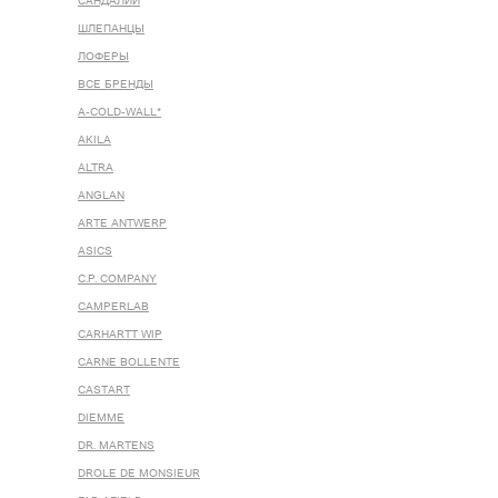
САНДАЛИИ
ШЛЕПАНЦЫ
ЛОФЕРЫ
ВСЕ БРЕНДЫ
A-COLD-WALL*
AKILA
ALTRA
ANGLAN
ARTE ANTWERP
ASICS
C.P. COMPANY
CAMPERLAB
CARHARTT WIP
CARNE BOLLENTE
CASTART
DIEMME
DR. MARTENS
DROLE DE MONSIEUR