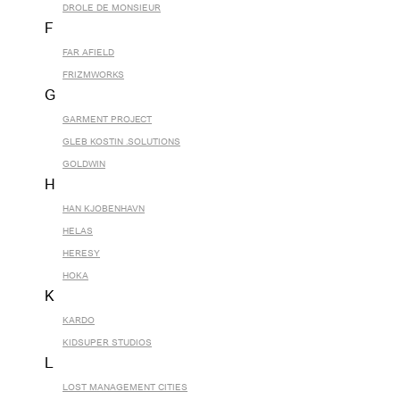
DROLE DE MONSIEUR
F
FAR AFIELD
FRIZMWORKS
G
GARMENT PROJECT
GLEB KOSTIN .SOLUTIONS
GOLDWIN
H
HAN KJOBENHAVN
HELAS
HERESY
HOKA
K
KARDO
KIDSUPER STUDIOS
L
LOST MANAGEMENT CITIES