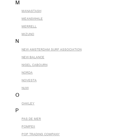
M
MANASTASH
MEANSWHILE
MERRELL
MIZUNO
N
NEW AMSTERDAM SURF ASSOCIATION
NEW BALANCE
NIGEL CABOURN
NORDA
NOVESTA
NUW
O
OAKLEY
P
PAS DE MER
POMPEII
POP TRADING COMPANY