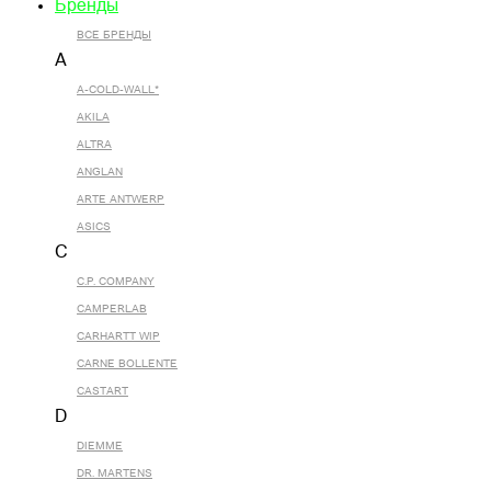
Бренды
ВСЕ БРЕНДЫ
A
A-COLD-WALL*
AKILA
ALTRA
ANGLAN
ARTE ANTWERP
ASICS
C
C.P. COMPANY
CAMPERLAB
CARHARTT WIP
CARNE BOLLENTE
CASTART
D
DIEMME
DR. MARTENS