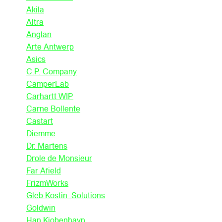
Akila
Altra
Anglan
Arte Antwerp
Asics
C.P. Company
CamperLab
Carhartt WIP
Carne Bollente
Castart
Diemme
Dr. Martens
Drole de Monsieur
Far Afield
FrizmWorks
Gleb Kostin .Solutions
Goldwin
Han Kjobenhavn