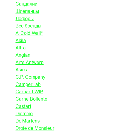
Сандалии
Шлепанцы
Лоферы
Все бренды
A-Cold-Wall*
Akila
Altra
Anglan
Arte Antwerp
Asics
C.P. Company
CamperLab
Carhartt WIP
Carne Bollente
Castart
Diemme
Dr. Martens
Drole de Monsieur