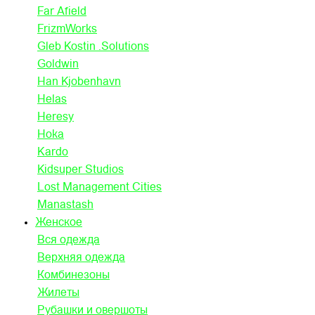
Far Afield
FrizmWorks
Gleb Kostin .Solutions
Goldwin
Han Kjobenhavn
Helas
Heresy
Hoka
Kardo
Kidsuper Studios
Lost Management Cities
Manastash
Женское
Вся одежда
Верхняя одежда
Комбинезоны
Жилеты
Рубашки и овершоты