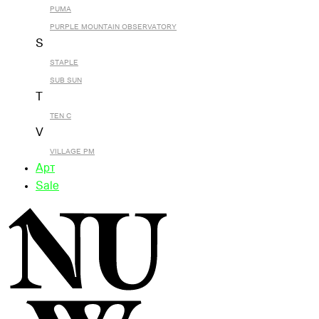
PUMA
PURPLE MOUNTAIN OBSERVATORY
S
STAPLE
SUB SUN
T
TEN C
V
VILLAGE PM
Арт
Sale