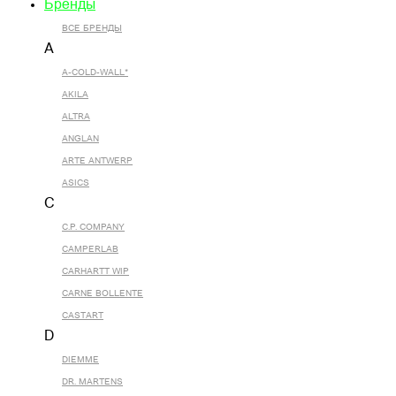
Бренды
ВСЕ БРЕНДЫ
A
A-COLD-WALL*
AKILA
ALTRA
ANGLAN
ARTE ANTWERP
ASICS
C
C.P. COMPANY
CAMPERLAB
CARHARTT WIP
CARNE BOLLENTE
CASTART
D
DIEMME
DR. MARTENS