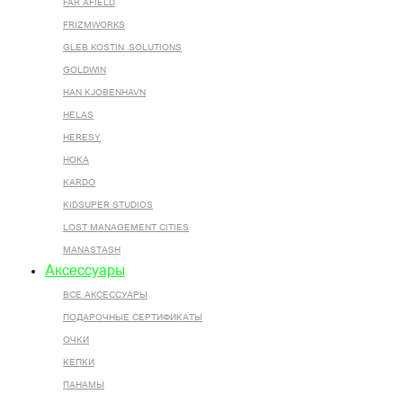
FAR AFIELD
FRIZMWORKS
GLEB KOSTIN .SOLUTIONS
GOLDWIN
HAN KJOBENHAVN
HELAS
HERESY
HOKA
KARDO
KIDSUPER STUDIOS
LOST MANAGEMENT CITIES
MANASTASH
Аксессуары
ВСЕ AКСЕССУАРЫ
ПОДАРОЧНЫЕ СЕРТИФИКАТЫ
ОЧКИ
КЕПКИ
ПАНАМЫ