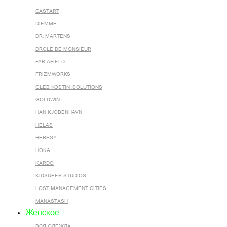
CASTART
DIEMME
DR. MARTENS
DROLE DE MONSIEUR
FAR AFIELD
FRIZMWORKS
GLEB KOSTIN .SOLUTIONS
GOLDWIN
HAN KJOBENHAVN
HELAS
HERESY
HOKA
KARDO
KIDSUPER STUDIOS
LOST MANAGEMENT CITIES
MANASTASH
Женское
ВСЯ ОДЕЖДА