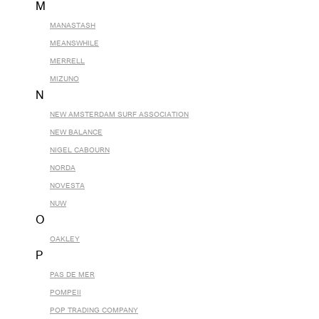
M
MANASTASH
MEANSWHILE
MERRELL
MIZUNO
N
NEW AMSTERDAM SURF ASSOCIATION
NEW BALANCE
NIGEL CABOURN
NORDA
NOVESTA
NUW
O
OAKLEY
P
PAS DE MER
POMPEII
POP TRADING COMPANY