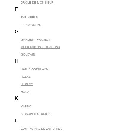
DROLE DE MONSIEUR
F
FAR AFIELD
FRIZMWORKS
G
GARMENT PROJECT
GLEB KOSTIN .SOLUTIONS
GOLDWIN
H
HAN KJOBENHAVN
HELAS
HERESY
HOKA
K
KARDO
KIDSUPER STUDIOS
L
LOST MANAGEMENT CITIES