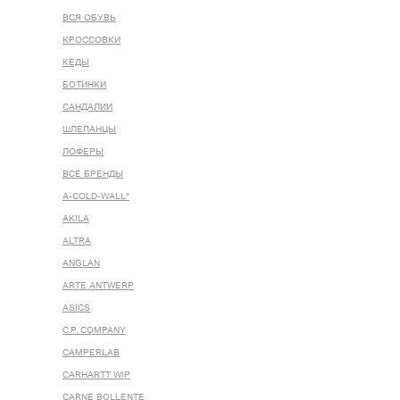
ВСЯ ОБУВЬ
КРОССОВКИ
КЕДЫ
БОТИНКИ
САНДАЛИИ
ШЛЕПАНЦЫ
ЛОФЕРЫ
ВСЕ БРЕНДЫ
A-COLD-WALL*
AKILA
ALTRA
ANGLAN
ARTE ANTWERP
ASICS
C.P. COMPANY
CAMPERLAB
CARHARTT WIP
CARNE BOLLENTE