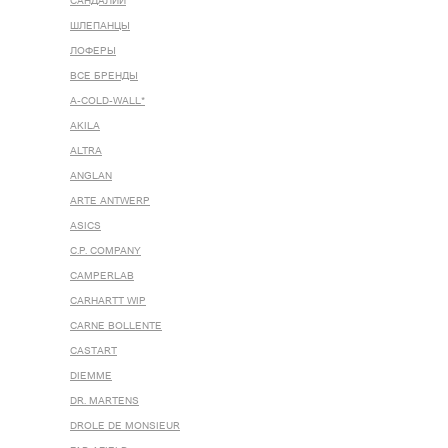
САНДАЛИИ
ШЛЕПАНЦЫ
ЛОФЕРЫ
ВСЕ БРЕНДЫ
A-COLD-WALL*
AKILA
ALTRA
ANGLAN
ARTE ANTWERP
ASICS
C.P. COMPANY
CAMPERLAB
CARHARTT WIP
CARNE BOLLENTE
CASTART
DIEMME
DR. MARTENS
DROLE DE MONSIEUR